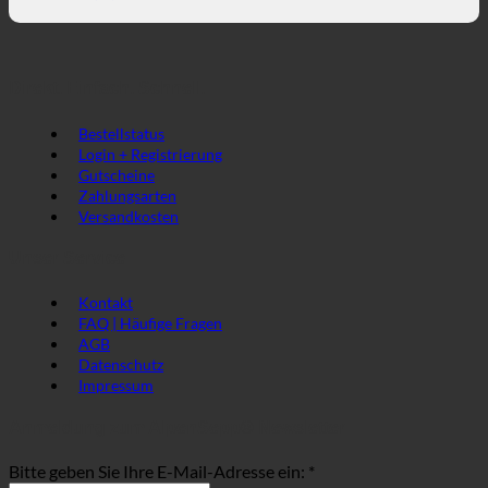
Direkt. Einfach. Schnell.
Bestellstatus
Login + Registrierung
Gutscheine
Zahlungsarten
Versandkosten
Unser Service
Kontakt
FAQ | Häufige Fragen
AGB
Datenschutz
Impressum
Anmeldung zum AlpenSepp® Newsletter
Bitte geben Sie Ihre E-Mail-Adresse ein: *