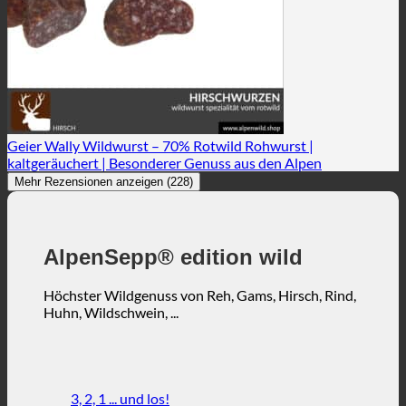
Geier Wally Wildwurst – 70% Rotwild Rohwurst |
kaltgeräuchert | Besonderer Genuss aus den Alpen
Mehr Rezensionen anzeigen (228)
AlpenSepp® edition wild
Höchster Wildgenuss von Reh, Gams, Hirsch, Rind,
Huhn, Wildschwein, ...
3, 2, 1 ... und los!