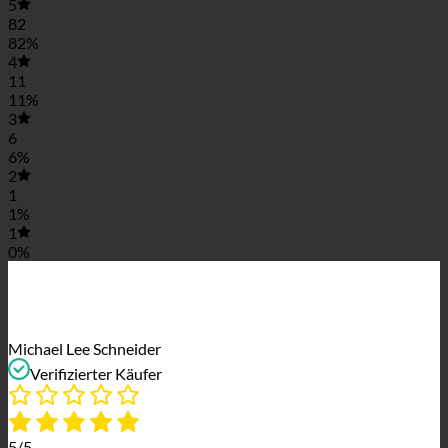
5
82
82%
4
11
11%
3
6
6%
2
1
1%
1
0%
Michael Lee Schneider
Verifizierter Käufer
5/5