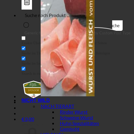
Suche
Generic filters
Filter by Custom Post Type
Exakte Übereinstimmung
Suche auf Seiten
Suche im Titel
Suche in Beiträgen
Suche im Inhalt
Search in excerpt
NICHT WILD
NACH TIERART
Rinder Wurst
Schweine Wurst
€
0,00
Huhn Spezialitäten
Warenkorb
Gemischt