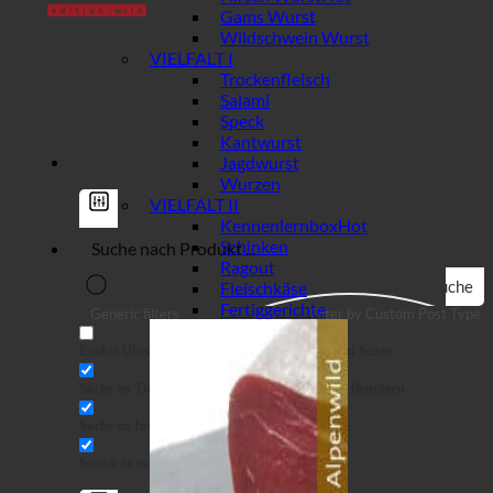
Gams Wurst
Wildschwein Wurst
VIELFALT I
Trockenfleisch
Salami
Speck
Kantwurst
Jagdwurst
Wurzen
VIELFALT II
Kennenlernbox
Schinken
Ragout
Suche
Fleischkäse
Fertiggerichte
Generic filters
Filter by Custom Post Type
Exakte Übereinstimmung
Suche auf Seiten
Suche im Titel
Suche in Beiträgen
Suche im Inhalt
Search in excerpt