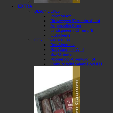
EXTRA
BESONDERES
Polenta
Birnweggen (Birnenbrot)
Appenzeller Biber
Landsgmeend Chrempfli
Gutscheine
GESCHENK BOXEN
Box Alpenmix
Box Alpenmix Wild
Box Oriental
Probierbox Alpenwild
1minute Wild Salami Box