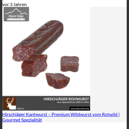
vor 3 Jahren
Hirschjäger Kantwurst – Premium Wildwurst vom Rotwild |
Gourmet Spezialität