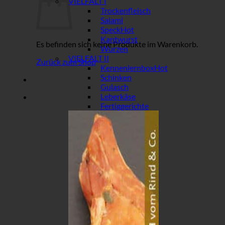
VIELFALT I
Trockenfleisch
Salami
Speck
Kantwurst
Es befinden sich keine Produkte im Warenkorb.
Wurzen
VIELFALT II
Zurück zum Shop
Kennenlernbox
Schinken
Gulasch
Leberkäse
Fertiggerichte