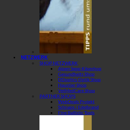
NETZWERK
SHOP NETZWERK
Alpen Sepp Käseshop
Gesundheits Shop
DDoptics Optik Shop
Haustier Shop
VetMedCare Shop
PARTNER SHOPS
WebDeals Projekt
Schnaps / Edelbrand
Fine Ballistic Tools