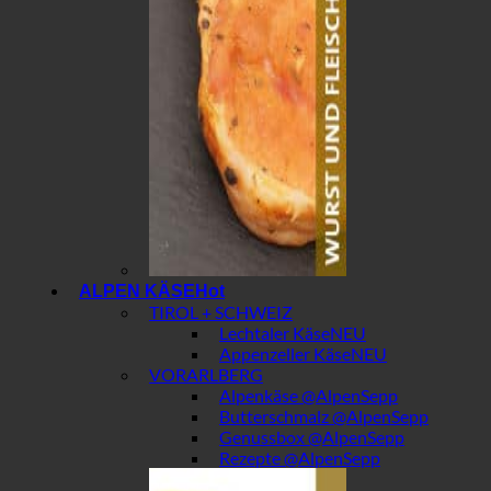
ALPEN KÄSE
TIROL + SCHWEIZ
Lechtaler Käse
Appenzeller Käse
VORARLBERG
Alpenkäse @AlpenSepp
Butterschmalz @AlpenSepp
Genussbox @AlpenSepp
Rezepte @AlpenSepp