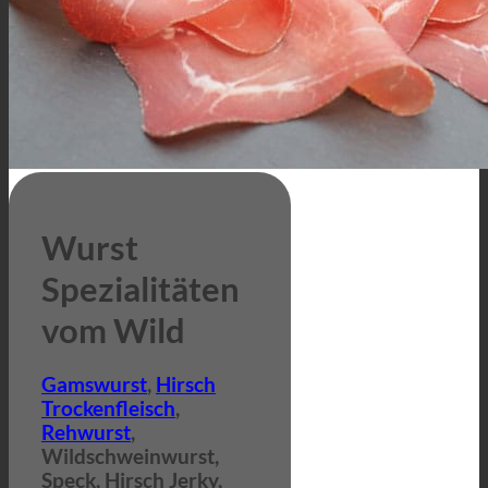
Wurst
Spezialitäten
vom
Wild
Gamswurst
,
Hirsch
Trockenfleisch
,
Rehwurst
,
Wildschweinwurst,
Speck, Hirsch Jerky,