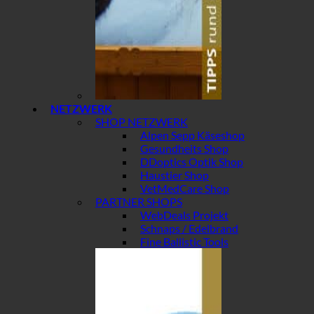
NETZWERK
SHOP NETZWERK
Alpen Sepp Käseshop
Gesundheits Shop
DDoptics Optik Shop
Haustier Shop
VetMedCare Shop
PARTNER SHOPS
WebDeals Projekt
Schnaps / Edelbrand
Fine Ballistic Tools