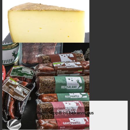
Schweine Wurst
4 Produkte
Käse
14 Produkte
AlpenSepp® ist
bekannt aus