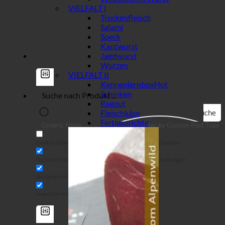
VIELFALT I
Trockenfleisch
Salami
Speck
Kantwurst
Jagdwurst
Wurzen
VIELFALT II
Kennenlernbox
Schinken
Ragout
Fleischkäse
Suche
Fertiggerichte
Generic filters
Filter by Custom Post Type
Exakte Übereinstimmung
Suche auf Seiten
Suche im Titel
Suche in Beiträgen
Suche im Inhalt
Search in excerpt