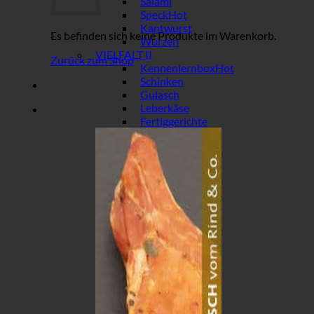
Salami
Speck
Kantwurst
Es befinden sich keine Produkte im Warenkorb.
Wurzen
VIELFALT II
Zurück zum Shop
Kennenlernbox
Schinken
Gulasch
Leberkäse
Fertiggerichte