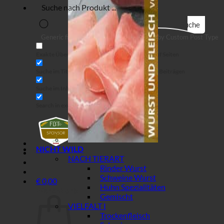
Suche
Generic filters
Filter by Custom Post Type
Exakte Übereinstimmung
Suche auf Seiten
Suche im Titel
Suche in Beiträgen
Suche im Inhalt
Search in excerpt
NICHT WILD
NACH TIERART
Rinder Wurst
Schweine Wurst
€
0,00
Huhn Spezialitäten
Warenkorb
Gemischt
VIELFALT I
Trockenfleisch