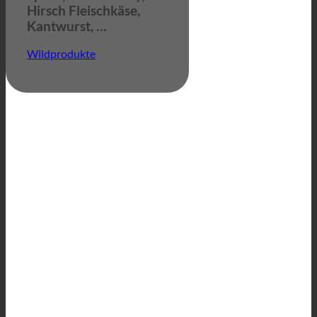
Hirsch Fleischkäse,
Kantwurst, …
Wildprodukte