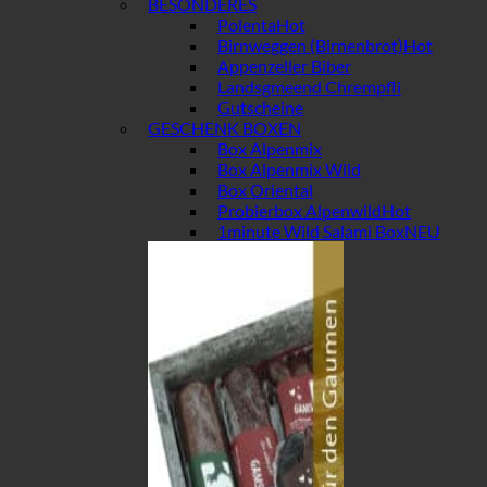
BESONDERES
Polenta
Birnweggen (Birnenbrot)
Appenzeller Biber
Landsgmeend Chrempfli
Gutscheine
GESCHENK BOXEN
Box Alpenmix
Box Alpenmix Wild
Box Oriental
Probierbox Alpenwild
1minute Wild Salami Box