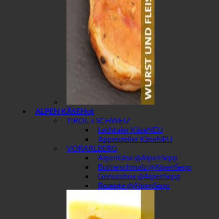
ALPEN KÄSE
TIROL + SCHWEIZ
Lechtaler Käse
Appenzeller Käse
VORARLBERG
Alpenkäse @AlpenSepp
Butterschmalz @AlpenSepp
Genussbox @AlpenSepp
Rezepte @AlpenSepp