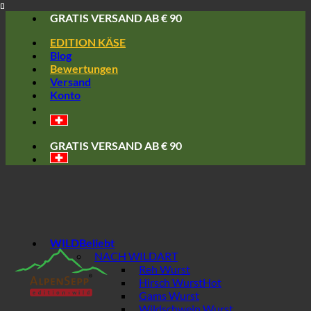
Skip
GRATIS VERSAND AB € 90
to
EDITION KÄSE
content
Blog
Bewertungen
Versand
Konto
GRATIS VERSAND AB € 90
WILD
NACH WILDART
Reh Wurst
Hirsch Wurst
Gams Wurst
Wildschwein Wurst