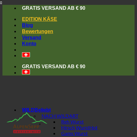
Skip
GRATIS VERSAND AB € 90
to
content
EDITION KÄSE
Blog
Bewertungen
Versand
Konto
GRATIS VERSAND AB € 90
WILD
NACH WILDART
Reh Wurst
Hirsch Wurst
Gams Wurst