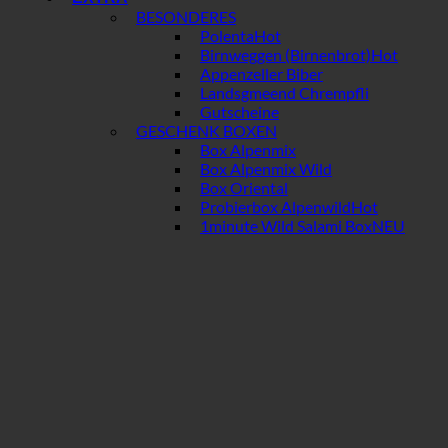
BESONDERES
Polenta
Birnweggen (Birnenbrot)
Appenzeller Biber
Landsgmeend Chrempfli
Gutscheine
GESCHENK BOXEN
Box Alpenmix
Box Alpenmix Wild
Box Oriental
Probierbox Alpenwild
1minute Wild Salami Box