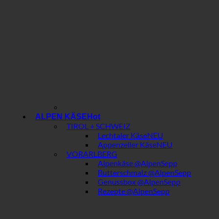
ALPEN KÄSE
TIROL + SCHWEIZ
Lechtaler Käse
Appenzeller Käse
VORARLBERG
Alpenkäse @AlpenSepp
Butterschmalz @AlpenSepp
Genussbox @AlpenSepp
Rezepte @AlpenSepp