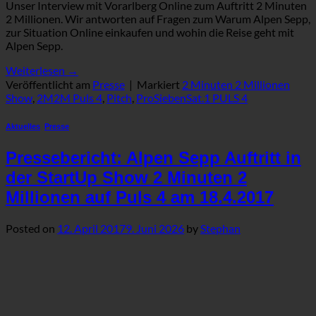
Unser Interview mit Vorarlberg Online zum Auftritt 2 Minuten
2 Millionen. Wir antworten auf Fragen zum Warum Alpen Sepp,
zur Situation Online einkaufen und wohin die Reise geht mit
Alpen Sepp.
Weiterlesen
→
Veröffentlicht am
Presse
|
Markiert
2 Minuten 2 Millionen
Show
,
2M2M Puls 4
,
Pitch
,
ProSiebenSat.1 PULS 4
Aktuelles
,
Presse
Pressebericht: Alpen Sepp Auftritt in
der StartUp Show 2 Minuten 2
Millionen auf Puls 4 am 18.4.2017
Posted on
12. April 2017
9. Juni 2026
by
Stephan