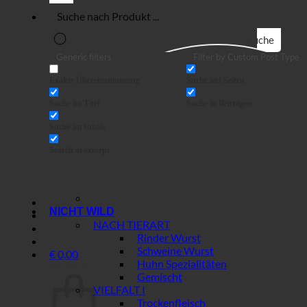
Suche
Generic filters
Filter by Custom Post Type
Exakte Übereinstimmung
Suche auf Seiten
Suche im Titel
Suche in Beiträgen
Suche im Inhalt
Search in excerpt
NICHT WILD
NACH TIERART
Rinder Wurst
Schweine Wurst
€
0,00
Huhn Spezialitäten
Warenkorb
Gemischt
VIELFALT I
Trockenfleisch