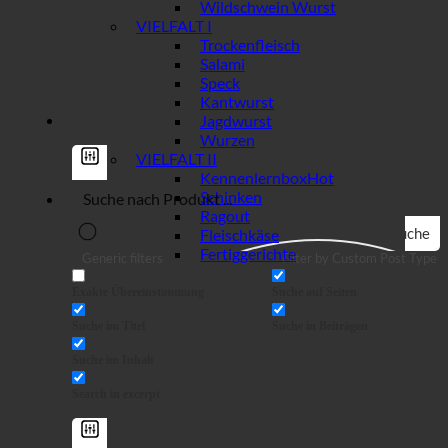
Wildschwein Wurst
VIELFALT I
Trockenfleisch
Salami
Speck
Kantwurst
Jagdwurst
Wurzen
VIELFALT II
Kennenlernbox
Schinken
Ragout
Suche
Fleischkäse
Fertiggerichte
Generic filters
Filter by Custom Post Type
Exakte Übereinstimmung
Suche auf Seiten
Suche im Titel
Suche in Beiträgen
Suche im Inhalt
Search in excerpt