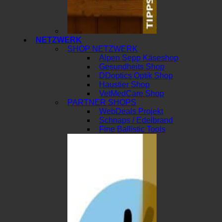
NETZWERK
SHOP NETZWERK
Alpen Sepp Käseshop
Gesundheits Shop
DDoptics Optik Shop
Haustier Shop
VetMedCare Shop
PARTNER SHOPS
WebDeals Projekt
Schnaps / Edelbrand
Fine Ballistic Tools