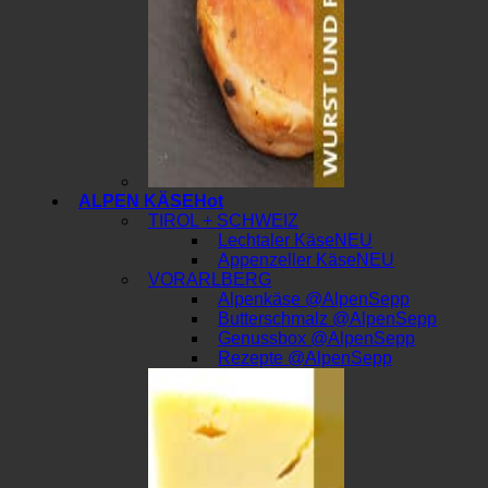
ALPEN KÄSE
TIROL + SCHWEIZ
Lechtaler Käse
Appenzeller Käse
VORARLBERG
Alpenkäse @AlpenSepp
Butterschmalz @AlpenSepp
Genussbox @AlpenSepp
Rezepte @AlpenSepp