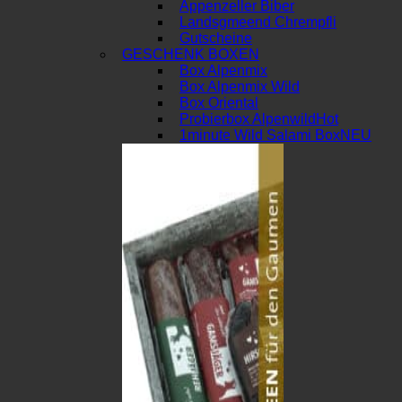
Appenzeller Biber
Landsgmeend Chrempfli
Gutscheine
GESCHENK BOXEN
Box Alpenmix
Box Alpenmix Wild
Box Oriental
Probierbox Alpenwild
1minute Wild Salami Box