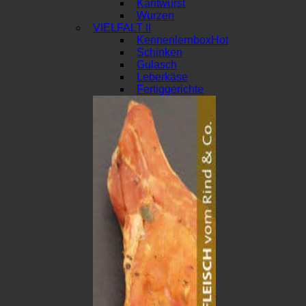
Kantwurst
Wurzen
VIELFALT II
Kennenlernbox
Schinken
Gulasch
Leberkäse
Fertiggerichte