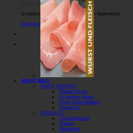
Es befinden sich keine Produkte im Warenkorb.
Zurück zum Shop
NICHT WILD
NACH TIERART
Rinder Wurst
Schweine Wurst
Huhn Spezialitäten
Gemischt
VIELFALT I
Trockenfleisch
Salami
Speck