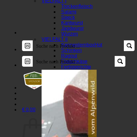
VIELFALT I
Trockenfleisch
Salami
Speck
Kantwurst
Jagdwurst
Wurzen
VIELFALT II
Kennenlernbox
Schinken
Ragout
Fleischkäse
Fertiggerichte
€
0,00
Warenkorb