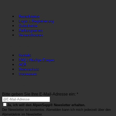
Direkt. Einfach. Schnell.
Bestellstatus
Login + Registrierung
Gutscheine
Zahlungsarten
Versandkosten
Unser Service
Kontakt
FAQ | Häufige Fragen
AGB
Datenschutz
Impressum
Anmeldung zum AlpenSepp® Newsletter
Bitte geben Sie Ihre E-Mail-Adresse ein: *
Ja, ich will den AlpenSepp® Newsletter erhalten.
Der Newsletter ist kostenlos. Abmelden kann ich mich jederzeit über den
Abmeldelink im Newsletter.