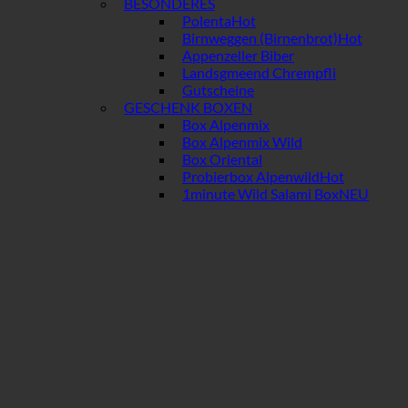
BESONDERES
Polenta
Birnweggen (Birnenbrot)
Appenzeller Biber
Landsgmeend Chrempfli
Gutscheine
GESCHENK BOXEN
Box Alpenmix
Box Alpenmix Wild
Box Oriental
Probierbox Alpenwild
1minute Wild Salami Box