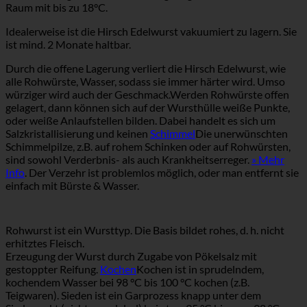
Raum mit bis zu 18°C.
Idealerweise ist die Hirsch Edelwurst vakuumiert zu lagern. Sie
ist mind. 2 Monate haltbar.
Durch die offene Lagerung verliert die Hirsch Edelwurst, wie
alle Rohwürste, Wasser, sodass sie immer härter wird. Umso
würziger wird auch der Geschmack.Werden Rohwürste offen
gelagert, dann können sich auf der Wursthülle weiße Punkte,
oder weiße Anlaufstellen bilden. Dabei handelt es sich um
Salzkristallisierung und keinen
Schimmel
Die unerwünschten
Schimmelpilze, z.B. auf rohem Schinken oder auf Rohwürsten,
sind sowohl Verderbnis- als auch Krankheitserreger.
» Mehr
Info
. Der Verzehr ist problemlos möglich, oder man entfernt sie
einfach mit Bürste & Wasser.
Rohwurst ist ein Wursttyp. Die Basis bildet rohes, d. h. nicht
erhitztes Fleisch.
Erzeugung der Wurst durch Zugabe von Pökelsalz mit
gestoppter Reifung.
Kochen
Kochen ist in sprudelndem,
kochendem Wasser bei 98 °C bis 100 °C kochen (z.B.
Teigwaren). Sieden ist ein Garprozess knapp unter dem