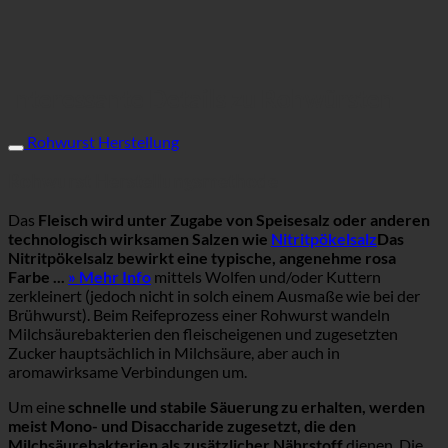
Interessante Details zu Rohwürsten
Rohwurst Herstellung
Rohwurst Herstellungsmethode
Das
Fleisch wird unter Zugabe von Speisesalz oder anderen
technologisch wirksamen Salzen wie
Nitritpökelsalz
Das
Nitritpökelsalz bewirkt eine typische, angenehme rosa
Farbe ...
» Mehr Info
mittels Wolfen und/oder Kuttern
zerkleinert (jedoch nicht in solch einem Ausmaße wie bei der
Brühwurst). Beim Reifeprozess einer Rohwurst wandeln
Milchsäurebakterien den fleischeigenen und zugesetzten
Zucker hauptsächlich in Milchsäure, aber auch in
aromawirksame Verbindungen um.
Um eine
schnelle und stabile Säuerung zu erhalten, werden
meist Mono- und Disaccharide zugesetzt, die den
Milchsäurebakterien als zusätzlicher Nährstoff
dienen. Die