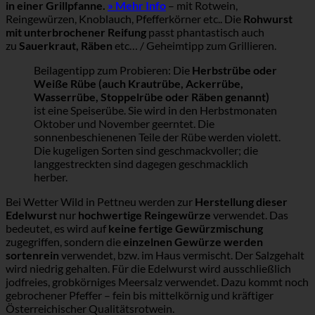
in einer Grillpfanne.
» Mehr Info
– mit Rotwein,
Reingewürzen, Knoblauch, Pfefferkörner etc.. Die
Rohwurst
mit unterbrochener Reifung
passt phantastisch auch
zu
Sauerkraut, Räben
etc… / Geheimtipp zum Grillieren.
Beilagentipp zum Probieren: Die
Herbstrübe oder
Weiße Rübe (auch Krautrübe, Ackerrübe,
Wasserrübe, Stoppelrübe oder Räben genannt)
ist eine Speiserübe. Sie wird in den Herbstmonaten
Oktober und November geerntet. Die
sonnenbeschienenen Teile der Rübe werden violett.
Die kugeligen Sorten sind geschmackvoller; die
langgestreckten sind dagegen geschmacklich
herber.
Bei Wetter Wild in Pettneu werden zur
Herstellung dieser
Edelwurst
nur
hochwertige Reingewürze
verwendet. Das
bedeutet, es wird auf
keine fertige Gewürzmischung
zugegriffen, sondern die
einzelnen Gewürze werden
sortenrein
verwendet, bzw. im Haus vermischt. Der Salzgehalt
wird niedrig gehalten. Für die Edelwurst wird ausschließlich
jodfreies, grobkörniges Meersalz verwendet. Dazu kommt noch
gebrochener Pfeffer – fein bis mittelkörnig und kräftiger
Österreichischer Qualitätsrotwein.