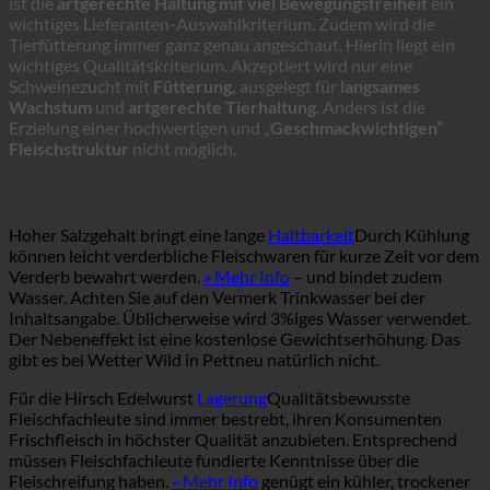
ist die
artgerechte Haltung mit viel Bewegungsfreiheit
ein
wichtiges Lieferanten-Auswahlkriterium. Zudem wird die
Tierfütterung immer ganz genau angeschaut. Hierin liegt ein
wichtiges Qualitätskriterium. Akzeptiert wird nur eine
Schweinezucht mit
Fütterung,
ausgelegt für
langsames
Wachstum
und
artgerechte Tierhaltung
. Anders ist die
Erzielung einer hochwertigen und „
Geschmackwichtigen“
Fleischstruktur
nicht möglich.
Das Salz in der industriellen Wurst Massenware
Hoher Salzgehalt bringt eine lange
Haltbarkeit
Durch Kühlung
können leicht verderbliche Fleischwaren für kurze Zeit vor dem
Verderb bewahrt werden.
» Mehr Info
– und bindet zudem
Wasser. Achten Sie auf den Vermerk Trinkwasser bei der
Inhaltsangabe. Üblicherweise wird 3%iges Wasser verwendet.
Der Nebeneffekt ist eine kostenlose Gewichtserhöhung. Das
gibt es bei Wetter Wild in Pettneu natürlich nicht.
Für die Hirsch Edelwurst
Lagerung
Qualitätsbewusste
Fleischfachleute sind immer bestrebt, ihren Konsumenten
Frischfleisch in höchster Qualität anzubieten. Entsprechend
müssen Fleischfachleute fundierte Kenntnisse über die
Fleischreifung haben.
» Mehr Info
genügt ein kühler, trockener