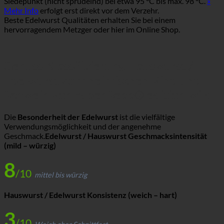
Siedepunkt (nicht sprudelnd) bei etwa 95 °C bis max. 98 °C.
»
Mehr Info
erfolgt erst direkt vor dem Verzehr.
Beste Edelwurst Qualitäten erhalten Sie bei einem
hervorragendem Metzger oder hier im Online Shop.
Genuss Klassifizierung Hauswurst /
Edelwurst vom heimischen Rind und
Schwein von AlpenSepp® edition wild
Die
Besonderheit der Edelwurst
ist die vielfältige
Verwendungsmöglichkeit und der angenehme
Geschmack.
Edelwurst / Hauswurst Geschmacksintensität
(mild – würzig)
8
/10
mittel bis würzig
Hauswurst / Edelwurst Konsistenz (weich – hart)
3
/10