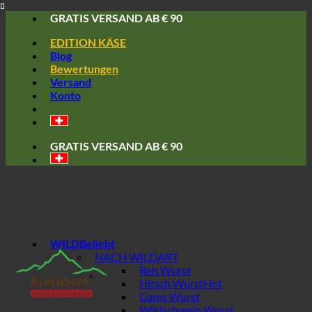
Skip
GRATIS VERSAND AB € 90
to
EDITION KÄSE
content
Blog
Bewertungen
Versand
Konto
GRATIS VERSAND AB € 90
WILD
NACH WILDART
Reh Wurst
Hirsch Wurst
Gams Wurst
Wildschwein Wurst