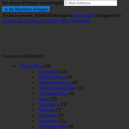
für dieses Produkt einzutragen
In die Warteliste eintragen
Artikelnummer:
ASW068
Kategorie:
Gemischt
Schlagwörter:
Grillwurst
,
Kochwurst
,
Nicht Wild
,
Rohwurst
Genuss im Überblick
Nicht Wild
(23)
Gemischt
(12)
Rinder Wurst
(5)
Schweine Wurst
(4)
Huhn Spezialitäten
(2)
Trockenfleisch
(4)
Speck
(1)
Kantwurst
(3)
Wurzen
(7)
Schinken
(1)
Leberkäse
(2)
Fertiggerichte
(4)