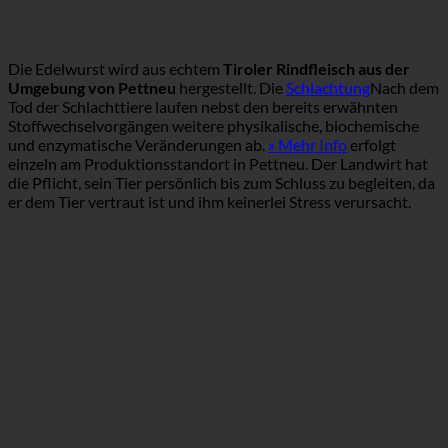
Zur Herkunft des Fleisches und Wetter Tierethik
Die Edelwurst wird aus echtem
Tiroler Rindfleisch aus der
Umgebung von Pettneu
hergestellt. Die
Schlachtung
Nach dem
Tod der Schlachttiere laufen nebst den bereits erwähnten
Stoffwechselvorgängen weitere physikalische, biochemische
und enzymatische Veränderungen ab.
» Mehr Info
erfolgt
einzeln am Produktionsstandort in Pettneu. Der Landwirt hat
die Pflicht, sein Tier persönlich bis zum Schluss zu begleiten, da
er dem Tier vertraut ist und ihm keinerlei Stress verursacht.