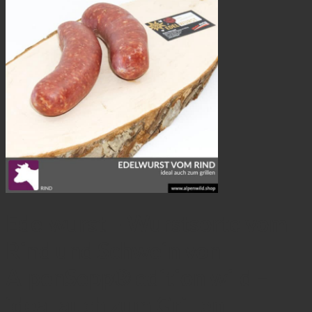
Edelwurst – Wurstsorte vom
Rind und Schwein von
AlpenSepp® edition wild –
ideal auch zum Grillen