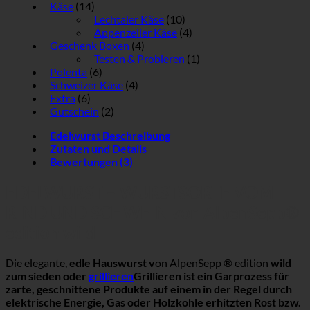
Käse
(14)
Lechtaler Käse
(10)
Appenzeller Käse
(4)
Geschenk Boxen
(4)
Testen & Probieren
(1)
Polenta
(6)
Schweizer Käse
(4)
Extra
(6)
Gutschein
(2)
Edelwurst Beschreibung
Zutaten und Details
Bewertungen (3)
EDELWURST – WURSTSORTE VOM
RIND UND SCHWEIN von AlpenSepp®
edition wild
Die elegante,
edle Hauswurst v
on AlpenSepp ® edition
wild
zum sieden oder
grillieren
Grillieren ist ein Garprozess für
zarte, geschnittene Produkte auf einem in der Regel durch
elektrische Energie, Gas oder Holzkohle erhitzten Rost bzw.