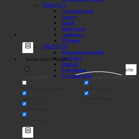
VIELFALT I
Trockenfleisch
Salami
Speck
Kantwurst
Jagdwurst
Wurzen
VIELFALT II
Kennenlernbox
Schinken
Ragout
Fleischkäse
Suche
Fertiggerichte
Generic filters
Filter by Custom Post Type
Exakte Übereinstimmung
Suche auf Seiten
Suche im Titel
Suche in Beiträgen
Suche im Inhalt
Search in excerpt