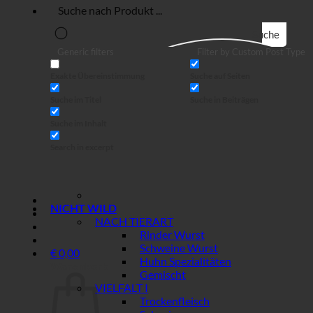
Suche
Generic filters
Filter by Custom Post Type
Exakte Übereinstimmung
Suche auf Seiten
Suche im Titel
Suche in Beiträgen
Suche im Inhalt
Search in excerpt
NICHT WILD
NACH TIERART
Rinder Wurst
Schweine Wurst
€
0,00
Huhn Spezialitäten
Warenkorb
Gemischt
VIELFALT I
Trockenfleisch