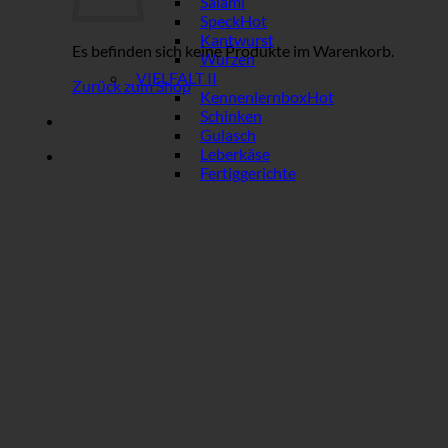
Salami
Speck
Kantwurst
Es befinden sich keine Produkte im Warenkorb.
Wurzen
VIELFALT II
Zurück zum Shop
Kennenlernbox
Schinken
Gulasch
Leberkäse
Fertiggerichte