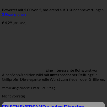
Bewertet mit
5.00
von 5, basierend auf
3
Kundenbewertungen
3
Rezensionen
€
4,29
(inkl. USt.)
Eine interessante
Rohwurst
von
AlpenSepp® edition wild
mit unterbrochener Reifung
für
Grillprofis. Die elegante, edle Wurst zum Sieden oder Grillieren.
Verpackungseinheit: 1 Paar – ca. 190 g
Nicht vorrätig
FRISCHEVERSAND » jeden Dienstag