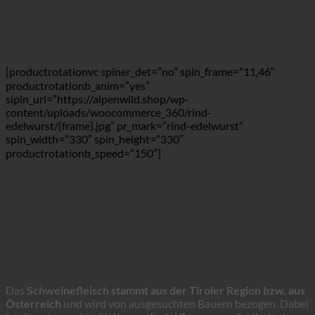
[productrotationvc spiner_det=”no” spin_frame=”11,46″
productrotationb_anim=”yes”
sipin_url=”https://alpenwild.shop/wp-
content/uploads/woocommerce_360/rind-
edelwurst/{frame}.jpg” pr_mark=”rind-edelwurst”
spin_width=”330″ spin_height=”330″
productrotationb_speed=”150″]
Das
Schweinefleisch stammt aus der Tiroler Region bzw. aus
Österreich
und wird von ausgesuchten Bauern bezogen. Dabei