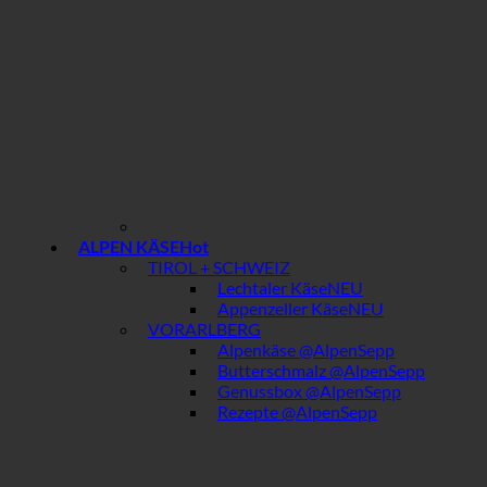
ALPEN KÄSE
TIROL + SCHWEIZ
Lechtaler Käse
Appenzeller Käse
VORARLBERG
Alpenkäse @AlpenSepp
Butterschmalz @AlpenSepp
Genussbox @AlpenSepp
Rezepte @AlpenSepp