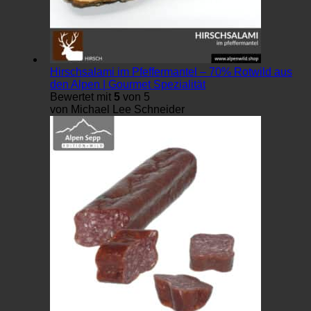
Hirschsalami im Pfeffermantel – 70% Rotwild aus
den Alpen | Gourmet Spezialität
Bewertet mit
5
von 5
von Michael Lee Schneider