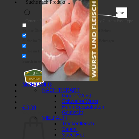
Suche
Generic filters
Filter by Custom Post Type
Exakte Übereinstimmung
Suche auf Seiten
Suche im Titel
Suche in Beiträgen
Suche im Inhalt
Search in excerpt
NICHT WILD
NACH TIERART
Rinder Wurst
Schweine Wurst
Huhn Spezialitäten
€
0,00
Gemischt
Warenkorb
VIELFALT I
Trockenfleisch
Salami
Speck