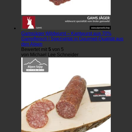
Gamsjäger Wildwurst – Kantwurst aus 70%
Gamsfleisch | Spezialität in Gourmet-Qualität aus
den Alpen
Bewertet mit
5
von 5
von Michael Lee Schneider