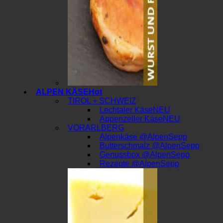
ALPEN KÄSE
TIROL + SCHWEIZ
Lechtaler Käse
Appenzeller Käse
VORARLBERG
Alpenkäse @AlpenSepp
Butterschmalz @AlpenSepp
Genussbox @AlpenSepp
Rezepte @AlpenSepp