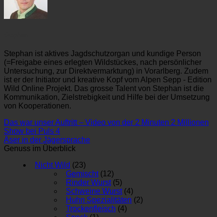
Stephan
Stephan ist aktives Jagdschutzorgan und kundige Person
(=Freigabe eines erlegten Wildstückes, nach persönlicher
Untersuchung, zur Direktvermarktung) in Vorarlberg. Zudem
ist er der Initiator und kreative Kopf vom Alpen Sepp - Edition
Wild Online Projekt. Das grosse Talent von Stephan ist die
Kommunikation, Zielstrebigkeit und Hilfe bei der Umsetzung
von Kooperationen.
Das war unser Auftritt – Video von der 2 Minuten 2 Millionen
Show bei Puls 4
Äser in der Jägersprache
Genuss im Überblick
Nicht Wild
(23)
Gemischt
(12)
Rinder Wurst
(5)
Schweine Wurst
(4)
Huhn Spezialitäten
(2)
Trockenfleisch
(4)