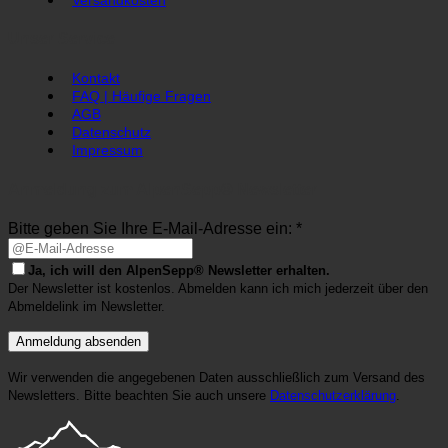
Unser Service
Kontakt
FAQ | Häufige Fragen
AGB
Datenschutz
Impressum
Anmeldung zum AlpenSepp® Newsletter
Bitte geben Sie Ihre E-Mail-Adresse ein: *
Ja, ich will den AlpenSepp® Newsletter erhalten.
Der Newsletter ist kostenlos. Abmelden kann ich mich jederzeit über den
Abmeldelink im Newsletter.
Wir verwenden die angegebenen Daten ausschließlich zum Versand des
Newsletters. Bitte beachten Sie auch unsere
Datenschutzerklärung
.