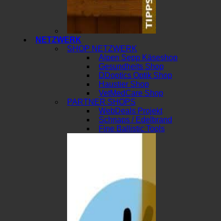
NETZWERK
SHOP NETZWERK
Alpen Sepp Käseshop
Gesundheits Shop
DDoptics Optik Shop
Haustier Shop
VetMedCare Shop
PARTNER SHOPS
WebDeals Projekt
Schnaps / Edelbrand
Fine Ballistic Tools