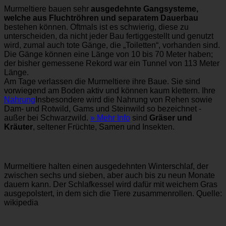
Murmeltiere bauen sehr
ausgedehnte Gangsysteme,
welche aus Fluchtröhren und separatem Dauerbau
bestehen können. Oftmals ist es schwierig, diese zu
unterscheiden, da nicht jeder Bau fertiggestellt und genutzt
wird, zumal auch tote Gänge, die „Toiletten“, vorhanden sind.
Die Gänge können eine Länge von 10 bis 70 Meter haben;
der bisher gemessene Rekord war ein Tunnel von 113 Meter
Länge.
Am Tage verlassen die Murmeltiere ihre Baue. Sie sind
vorwiegend am Boden aktiv und können kaum klettern. Ihre
Nahrung
Insbesondere wird die Nahrung von Rehen sowie
Dam- und Rotwild, Gams und Steinwild so bezeichnet -
außer bei Schwarzwild.
» Mehr Info
sind
Gräser und
Kräuter
, seltener Früchte, Samen und Insekten.
Murmeltier Winterschlaf
Murmeltiere halten einen ausgedehnten Winterschlaf, der
zwischen sechs und sieben, aber auch bis zu neun Monate
dauern kann. Der Schlafkessel wird dafür mit weichem Gras
ausgepolstert, in dem sich die Tiere zusammenrollen. Quelle:
wikipedia