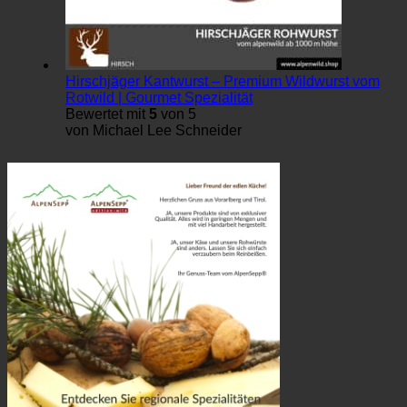
Hirschjäger Kantwurst – Premium Wildwurst vom
Rotwild | Gourmet Spezialität
Bewertet mit
5
von 5
von Michael Lee Schneider