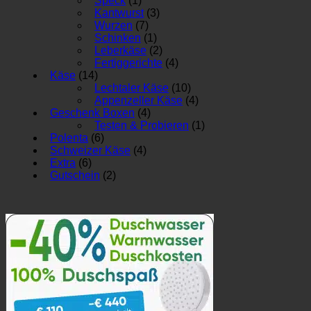
Speck
(1)
Kantwurst
(3)
Wurzen
(7)
Schinken
(1)
Leberkäse
(2)
Fertiggerichte
(4)
Käse
(14)
Lechtaler Käse
(10)
Appenzeller Käse
(4)
Geschenk Boxen
(4)
Testen & Probieren
(1)
Polenta
(6)
Schweizer Käse
(4)
Extra
(6)
Gutschein
(2)