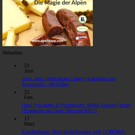
Aktuelles
22
Juni
Josh Jabs | Abenteuer Leben | Kabeleins im
Keine
Appenzell – mit Video
Kommentare
21
zu
Feb.
Josh
Ooni Pizzaofen & Pizzatraum: Wilde Salami Pizzen
Jabs
Keine
| Entdecke die Ooni Öfen mit 500°C
|
Kommentare
Abenteuer
17
zu
Leben
März
Ooni
|
Kundenfrage: Sind Bestellungen trotz CORONA /
Pizzaofen
Kabeleins