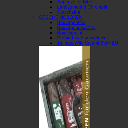
Appenzeller Biber
Landsgmeend Chrempfli
Gutscheine
GESCHENK BOXEN
Box Alpenmix
Box Alpenmix Wild
Box Oriental
Probierbox Alpenwild
1minute Wild Salami Box