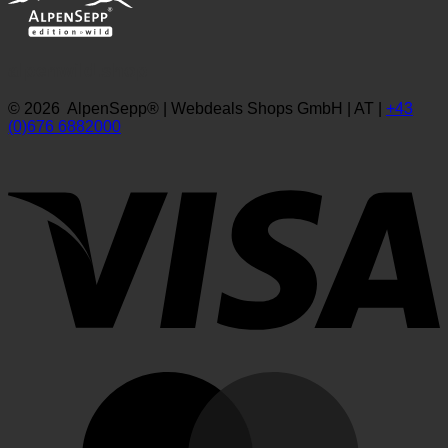
alpenwild.shop
© 2026 AlpenSepp® | Webdeals Shops GmbH | AT |
+43
(0)676 6882000
V
M