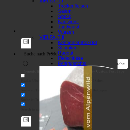
VIELFALT I
Trockenfleisch
Salami
Speck
Kantwurst
Jagdwurst
Wurzen
VIELFALT II
Kennenlernbox
Schinken
Ragout
Fleischkäse
Fertiggerichte
Suche
Generic filters
Filter by Custom Post Type
Exakte Übereinstimmung
Suche auf Seiten
Suche im Titel
Suche in Beiträgen
Suche im Inhalt
Search in excerpt