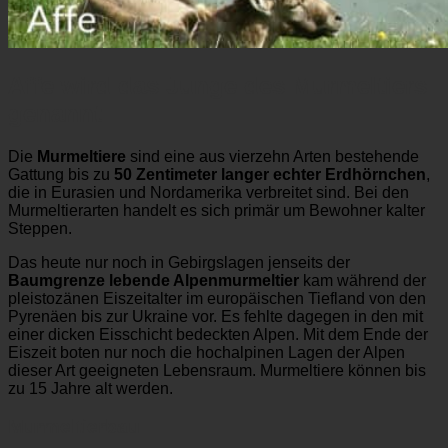
Affe wird das Junge des Murmeltiers
genannt
Die
Murmeltiere
sind eine aus vierzehn Arten bestehende
Gattung bis zu
50 Zentimeter langer echter Erdhörnchen
,
die in Eurasien und Nordamerika verbreitet sind. Bei den
Murmeltierarten handelt es sich primär um Bewohner kalter
Steppen.
Das heute nur noch in Gebirgslagen jenseits der
Baumgrenze lebende Alpenmurmeltier
kam während der
pleistozänen Eiszeitalter im europäischen Tiefland von den
Pyrenäen bis zur Ukraine vor. Es fehlte dagegen in den mit
einer dicken Eisschicht bedeckten Alpen. Mit dem Ende der
Eiszeit boten nur noch die hochalpinen Lagen der Alpen
dieser Art geeigneten Lebensraum. Murmeltiere können bis
zu 15 Jahre alt werden.
Murmeltierbau