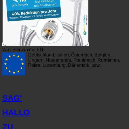
Wir liefern in die EU
Deutschland, Italien, Österreich, Belgien,
Ungarn, Niederlande, Frankreich, Rumänien,
Polen, Luxemburg, Dänemark, usw.
SAG'
HALLO
ZU