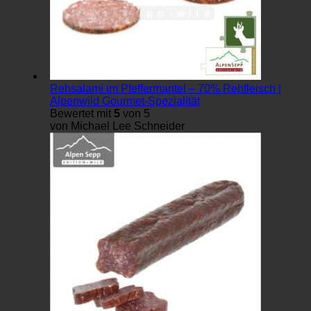
Rehsalami im Pfeffermantel – 70% Rehfleisch |
Alpenwild Gourmet-Spezialität
Bewertet mit
5
von 5
von Michael Lee Schneider