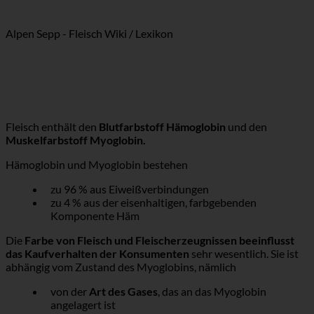
Fleischfarbe – was sagt sie aus ?
Alpen Sepp - Fleisch Wiki / Lexikon
Die Fleischfarbe und was sagt sie aus ?
Fleisch enthält den
Blutfarbstoff Hämoglobin
und den
Muskelfarbstoff Myoglobin.
Hämoglobin und Myoglobin bestehen
zu 96 % aus Eiweißverbindungen
zu 4 % aus der eisenhaltigen, farbgebenden
Komponente Häm
Die
Farbe von Fleisch und Fleischerzeugnissen beeinflusst
das Kaufverhalten der Konsumenten
sehr wesentlich. Sie ist
abhängig vom Zustand des Myoglobins, nämlich
von der
Art des Gases
, das an das Myoglobin
angelagert ist