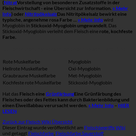
(
Nitrat
Vorstellung von besonderen Zusatzstoffe in der
Fleischwirtschaft - eine Übersicht zur Information.
» Mehr
Info
) oder
Nitritpökelsalz
Das Nitritpökelsalz bewirkt eine
typische, angenehme rosa Farbe ...
» Mehr Info
wird
Myoglobin in
Stickoxid-Myoglobin umgewandelt
. Das
Stickoxid-Myoglobin verleiht dem Fleisch eine
rote, kochfeste
Farbe.
Differenzierung verschiedener Fleisch Farbtöne
Rote Muskelfarbe
Myoglobin
Hellrote Muskelfarbe
Oxi-Myoglobin
Graubraune Muskelfarbe
Met-Myoglobin
Kochfeste rote Muskelfarbe
Stickoxid-Myoglobin
Hat das
Fleisch eine
Grünfärbung
Eine Grünfärbung des
Fleisches oder des Fettes kann durch Bakterienbildung und
einen Eiweißabbau verursacht werden.
» Mehr Info
–
HIER
LESEN
Zurück zur Fleisch Wiki Übersicht
Dieser Eintrag wurde veröffentlicht am
Fleischbegriffe Wiki
und getaggt
Fleischfarbe
,
Fleischfarbe Sauerstoff
.