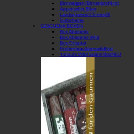
Birnweggen (Birnenbrot)
Appenzeller Biber
Landsgmeend Chrempfli
Gutscheine
GESCHENK BOXEN
Box Alpenmix
Box Alpenmix Wild
Box Oriental
Probierbox Alpenwild
1minute Wild Salami Box