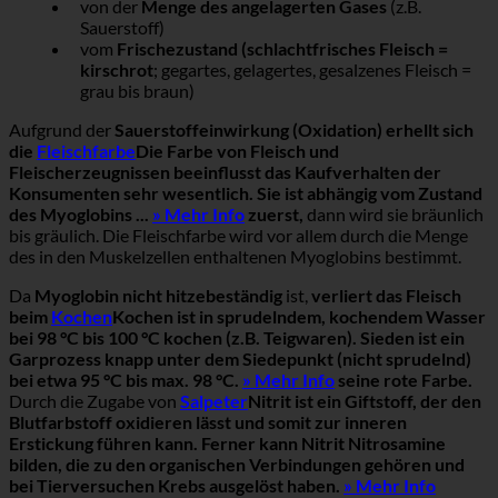
von der
Menge des angelagerten Gases
(z.B.
Sauerstoff)
vom
Frischezustand (schlachtfrisches Fleisch =
kirschrot
; gegartes, gelagertes, gesalzenes Fleisch =
grau bis braun)
Aufgrund der
Sauerstoffeinwirkung (Oxidation) erhellt sich
die
Fleischfarbe
Die Farbe von Fleisch und
Fleischerzeugnissen beeinflusst das Kaufverhalten der
Konsumenten sehr wesentlich. Sie ist abhängig vom Zustand
des Myoglobins ...
» Mehr Info
zuerst,
dann wird sie bräunlich
bis gräulich. Die Fleischfarbe wird vor allem durch die Menge
des in den Muskelzellen enthaltenen Myoglobins bestimmt.
Da
Myoglobin nicht hitzebeständig
ist,
verliert das Fleisch
beim
Kochen
Kochen ist in sprudelndem, kochendem Wasser
bei 98 °C bis 100 °C kochen (z.B. Teigwaren). Sieden ist ein
Garprozess knapp unter dem Siedepunkt (nicht sprudelnd)
bei etwa 95 °C bis max. 98 °C.
» Mehr Info
seine rote Farbe.
Durch die Zugabe von
Salpeter
Nitrit ist ein Giftstoff, der den
Blutfarbstoff oxidieren lässt und somit zur inneren
Erstickung führen kann. Ferner kann Nitrit Nitrosamine
bilden, die zu den organischen Verbindungen gehören und
bei Tierversuchen Krebs ausgelöst haben.
» Mehr Info