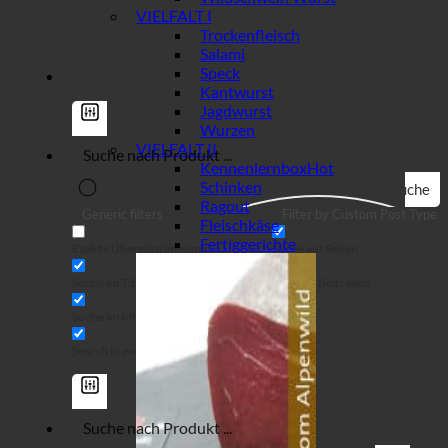
VIELFALT I
Trockenfleisch
Salami
Speck
Kantwurst
Jagdwurst
Wurzen
VIELFALT II
Kennenlernbox
Schinken
Suche
Ragout
Generic filters
Filter by Custom Post Type
Fleischkäse
Fertiggerichte
Exakte Übereinstimmung
Suche auf Seiten
Suche im Titel
Suche in Beiträgen
Suche im Inhalt
Search in excerpt