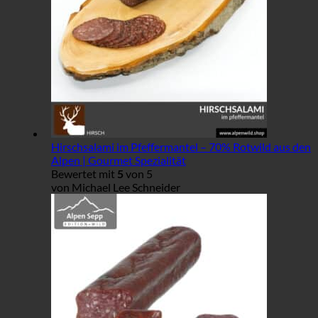
Hirschsalami im Pfeffermantel – 70% Rotwild aus den
Alpen | Gourmet Spezialität
Bewertet mit
5
von 5
von Michael Lee Schneider