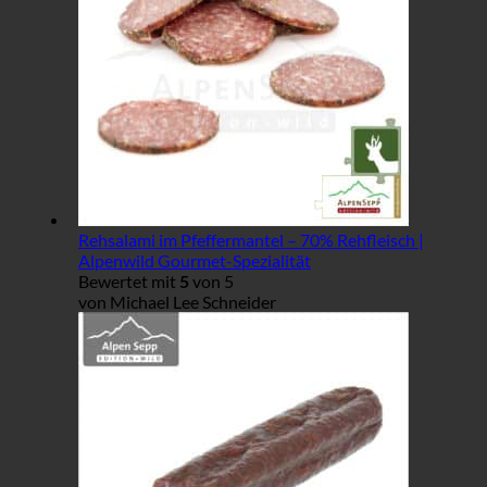
Rehsalami im Pfeffermantel – 70% Rehfleisch |
Alpenwild Gourmet-Spezialität
Bewertet mit
5
von 5
von Michael Lee Schneider