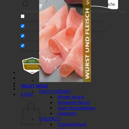
Suche
Generic filters
Filter by Custom Post Type
Exakte Übereinstimmung
Suche auf Seiten
Suche im Titel
Suche in Beiträgen
Suche im Inhalt
Search in excerpt
NICHT WILD
NACH TIERART
€
0,00
Rinder Wurst
Warenkorb
Schweine Wurst
Huhn Spezialitäten
Gemischt
VIELFALT I
Trockenfleisch