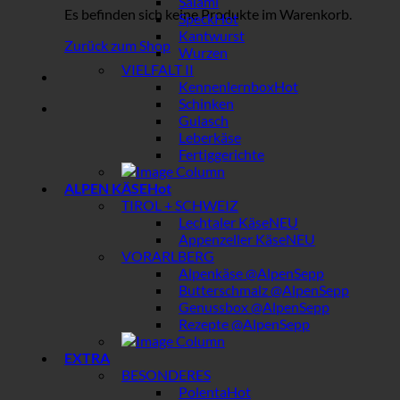
Salami
Es befinden sich keine Produkte im Warenkorb.
Speck
Kantwurst
Zurück zum Shop
Wurzen
VIELFALT II
Kennenlernbox
Schinken
Gulasch
Leberkäse
Fertiggerichte
ALPEN KÄSE
TIROL + SCHWEIZ
Lechtaler Käse
Appenzeller Käse
VORARLBERG
Alpenkäse @AlpenSepp
Butterschmalz @AlpenSepp
Genussbox @AlpenSepp
Rezepte @AlpenSepp
EXTRA
BESONDERES
Polenta