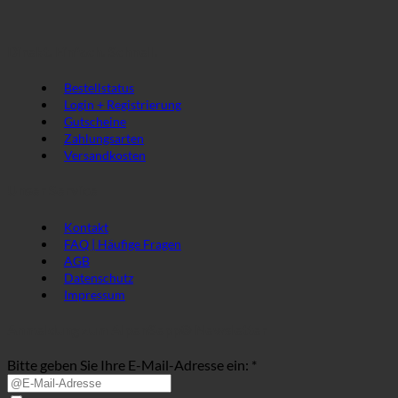
im
Online
Shop
Direkt. Einfach. Schnell.
möglich?
Bestellstatus
Login + Registrierung
Gutscheine
Zahlungsarten
Versandkosten
Unser Service
Kontakt
FAQ | Häufige Fragen
AGB
Datenschutz
Impressum
Anmeldung zum AlpenSepp® Newsletter
Bitte geben Sie Ihre E-Mail-Adresse ein: *