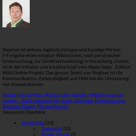
Stephan
Stephan ist aktives Jagdschutzorgan und kundige Person
(=Freigabe eines erlegten Wildstückes, nach persönlicher
Untersuchung, zur Direktvermarktung) in Vorarlberg. Zudem
ist er der Initiator und kreative Kopf vom Alpen Sepp - Edition
Wild Online Projekt. Das grosse Talent von Stephan ist die
Kommunikation, Zielstrebigkeit und Hilfe bei der Umsetzung
von Kooperationen.
Neues Fleisch Wiki: Was Sie über Fleisch / Wildbret wissen
sollten – Top Ergebnisse bei Steak, Schnitzel, Entrecote usw.
Bündner Fleisch (Bindenfleisch)
Genuss im Überblick
Nicht Wild
(23)
Gemischt
(12)
Rinder Wurst
(5)