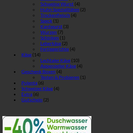
Schweine Wurst
(4)
Huhn Spezialitäten
(2)
Trockenfleisch
(4)
Speck
(1)
Kantwurst
(3)
Wurzen
(7)
Schinken
(1)
Leberkäse
(2)
Fertiggerichte
(4)
Käse
(14)
Lechtaler Käse
(10)
Appenzeller Käse
(4)
Geschenk Boxen
(4)
Testen & Probieren
(1)
Polenta
(6)
Schweizer Käse
(4)
Extra
(6)
Gutschein
(2)