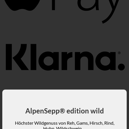
K
AlpenSepp® edition wild
Höchster Wildgenuss von Reh, Gams, Hirsch, Rind,
Huhn, Wildschwein, ...