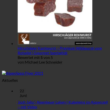
Hirschjäger Kantwurst – Premium Wildwurst vom
Rotwild | Gourmet Spezialität
Bewertet mit
5
von 5
von Michael Lee Schneider
Aktuelles
22
Juni
Josh Jabs | Abenteuer Leben | Kabeleins im Appenzell
Keine
– mit Video