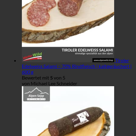
Tiroler
Edelweiss Salami – 70% Rindfleisch | kaltgeräuchert |
600 g
Bewertet mit
5
von 5
von Michael Lee Schneider