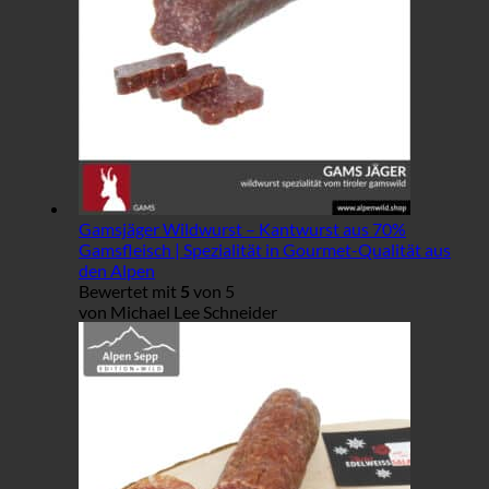
Gamsjäger Wildwurst – Kantwurst aus 70%
Gamsfleisch | Spezialität in Gourmet-Qualität aus
den Alpen
Bewertet mit
5
von 5
von Michael Lee Schneider