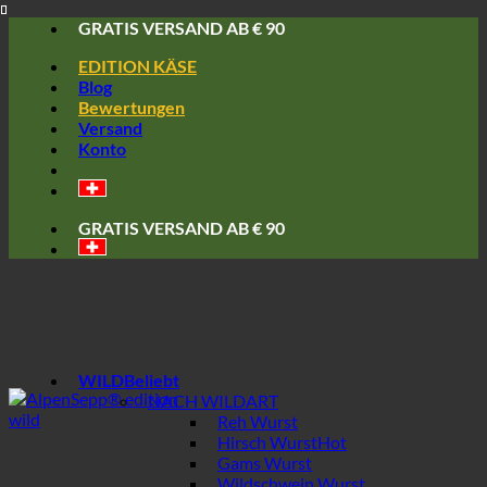
Skip
GRATIS VERSAND AB € 90
to
EDITION KÄSE
content
Blog
Bewertungen
Versand
Konto
GRATIS VERSAND AB € 90
WILD
NACH WILDART
Reh Wurst
Hirsch Wurst
Gams Wurst
Wildschwein Wurst