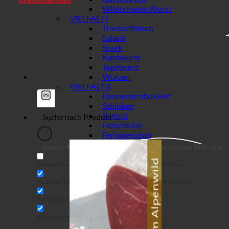
Wildschwein Wurst
VIELFALT I
Trockenfleisch
Salami
Speck
Kantwurst
Jagdwurst
Wurzen
VIELFALT II
Kennenlernbox
Schinken
Ragout
Fleischkäse
Fertiggerichte
Generic filters
Filter by Custom Post Type
Exakte Übereinstimmung
Suche auf Seiten
Suche im Titel
Suche in Beiträgen
Suche im Inhalt
Search in excerpt