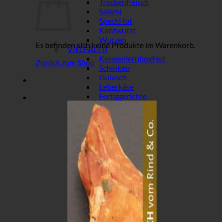
Trockenfleisch
Salami
Speck
Kantwurst
Wurzen
Es befinden sich keine Produkte im Warenkorb.
VIELFALT II
Kennenlernbox
Zurück zum Shop
Schinken
Gulasch
Leberkäse
Fertiggerichte