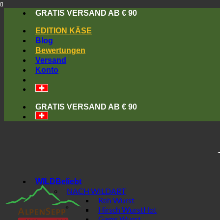
Skip
GRATIS VERSAND AB € 90
to
content
EDITION KÄSE
Blog
Bewertungen
Versand
Konto
GRATIS VERSAND AB € 90
WILD
NACH WILDART
Reh Wurst
Hirsch Wurst
Gams Wurst