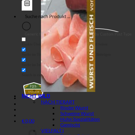
Generic filters
Filter by Custom Post Type
Exakte Übereinstimmung
Suche auf Seiten
Suche im Titel
Suche in Beiträgen
Suche im Inhalt
Search in excerpt
NICHT WILD
NACH TIERART
Rinder Wurst
Schweine Wurst
Huhn Spezialitäten
€
0,00
Gemischt
Warenkorb
VIELFALT I