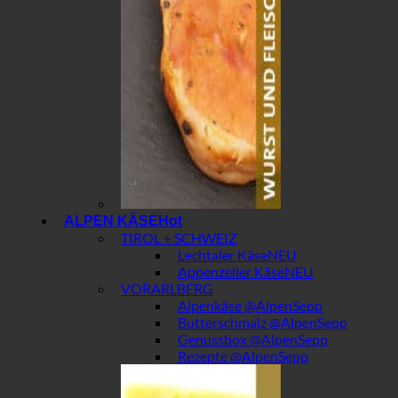
ALPEN KÄSE
TIROL + SCHWEIZ
Lechtaler Käse
Appenzeller Käse
VORARLBERG
Alpenkäse @AlpenSepp
Butterschmalz @AlpenSepp
Genussbox @AlpenSepp
Rezepte @AlpenSepp