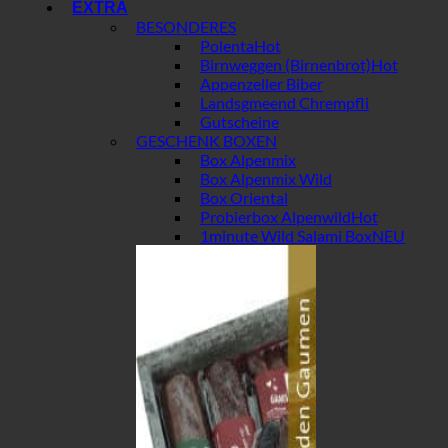
EXTRA
BESONDERES
Polenta
Birnweggen (Birnenbrot)
Appenzeller Biber
Landsgmeend Chrempfli
Gutscheine
GESCHENK BOXEN
Box Alpenmix
Box Alpenmix Wild
Box Oriental
Probierbox Alpenwild
1minute Wild Salami Box