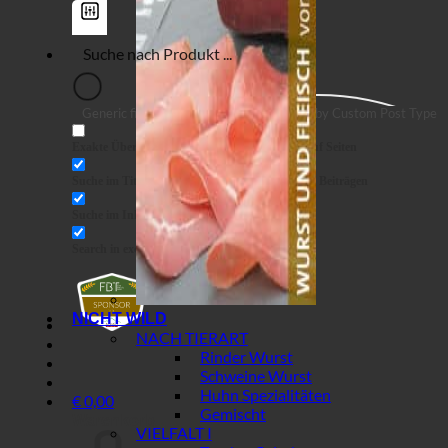
Generic filters
Filter by Custom Post Type
Exakte Übereinstimmung
Suche auf Seiten
Suche im Titel
Suche in Beiträgen
Suche im Inhalt
Search in excerpt
NICHT WILD
NACH TIERART
Rinder Wurst
Schweine Wurst
Huhn Spezialitäten
€
0,00
Gemischt
Warenkorb
VIELFALT I