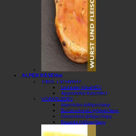
ALPEN KÄSE
TIROL + SCHWEIZ
Lechtaler Käse
Appenzeller Käse
VORARLBERG
Alpenkäse @AlpenSepp
Butterschmalz @AlpenSepp
Genussbox @AlpenSepp
Rezepte @AlpenSepp