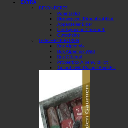
EXTRA
BESONDERES
Polenta
Birnweggen (Birnenbrot)
Appenzeller Biber
Landsgmeend Chrempfli
Gutscheine
GESCHENK BOXEN
Box Alpenmix
Box Alpenmix Wild
Box Oriental
Probierbox Alpenwild
1minute Wild Salami Box