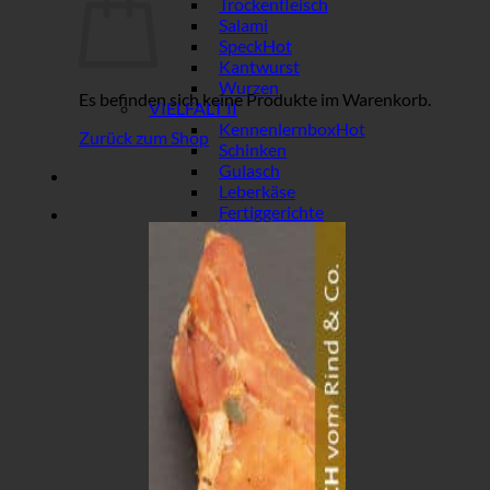
Trockenfleisch
Salami
Speck
Kantwurst
Wurzen
Es befinden sich keine Produkte im Warenkorb.
VIELFALT II
Kennenlernbox
Zurück zum Shop
Schinken
Gulasch
Leberkäse
Fertiggerichte