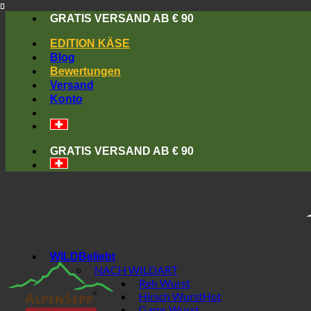
Skip
GRATIS VERSAND AB € 90
to
content
EDITION KÄSE
Blog
Bewertungen
Versand
Konto
GRATIS VERSAND AB € 90
WILD
NACH WILDART
Reh Wurst
Hirsch Wurst
Gams Wurst