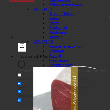
Wildschwein Wurst
VIELFALT I
Trockenfleisch
Salami
Speck
Kantwurst
Jagdwurst
Wurzen
VIELFALT II
Kennenlernbox
Schinken
Ragout
Fleischkäse
Fertiggerichte
Generic filters
Filter by Custom Post Type
Exakte Übereinstimmung
Suche auf Seiten
Suche im Titel
Suche in Beiträgen
Suche im Inhalt
Search in excerpt