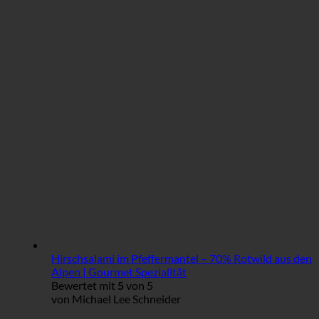
Hirschsalami im Pfeffermantel – 70% Rotwild aus den
Alpen | Gourmet Spezialität
Bewertet mit
5
von 5
von Michael Lee Schneider