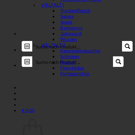
VIELFALT I
Trockenfleisch
Salami
Speck
Kantwurst
Jagdwurst
Wurzen
VIELFALT II
Kennenlernbox
Schinken
Ragout
Fleischkäse
Fertiggerichte
€
0,00
Warenkorb