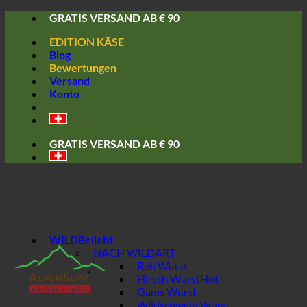
Skip
GRATIS VERSAND AB € 90
to
EDITION KÄSE
content
Blog
Bewertungen
Versand
Konto
GRATIS VERSAND AB € 90
WILD
NACH WILDART
Reh Wurst
Hirsch Wurst
Gams Wurst
Wildschwein Wurst