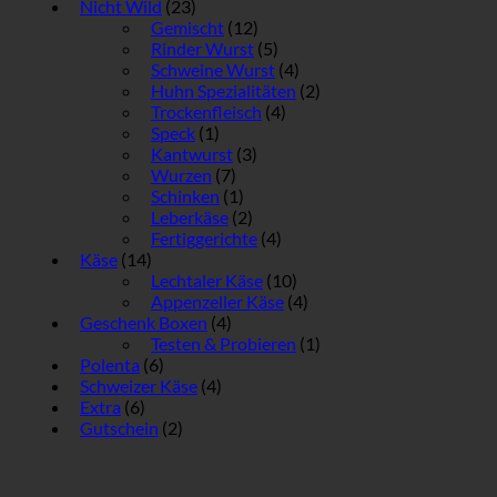
Nicht Wild
(23)
Gemischt
(12)
Rinder Wurst
(5)
Schweine Wurst
(4)
Huhn Spezialitäten
(2)
Trockenfleisch
(4)
Speck
(1)
Kantwurst
(3)
Wurzen
(7)
Schinken
(1)
Leberkäse
(2)
Fertiggerichte
(4)
Käse
(14)
Lechtaler Käse
(10)
Appenzeller Käse
(4)
Geschenk Boxen
(4)
Testen & Probieren
(1)
Polenta
(6)
Schweizer Käse
(4)
Extra
(6)
Gutschein
(2)