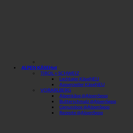
ALPEN KÄSE
TIROL + SCHWEIZ
Lechtaler Käse
Appenzeller Käse
VORARLBERG
Alpenkäse @AlpenSepp
Butterschmalz @AlpenSepp
Genussbox @AlpenSepp
Rezepte @AlpenSepp