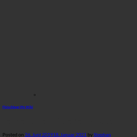
Fleischbegriffe Wiki
Temperatureinflüsse Keimwachstum
Posted on
26. Juni 2019
18. Januar 2021
by
Stephan