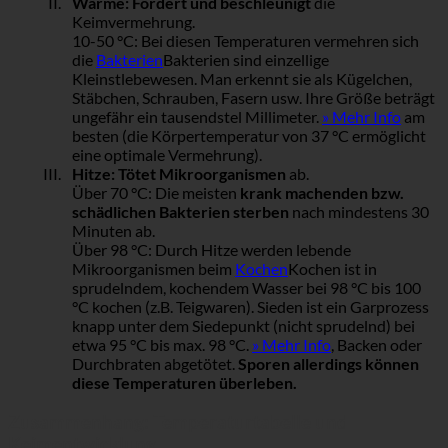
Wärme:
Fördert und beschleunigt
die
Keimvermehrung.
10-50 °C: Bei diesen Temperaturen vermehren sich
die
Bakterien
Bakterien sind einzellige
Kleinstlebewesen. Man erkennt sie als Kügelchen,
Stäbchen, Schrauben, Fasern usw. Ihre Größe beträgt
ungefähr ein tausendstel Millimeter.
» Mehr Info
am
besten (die Körpertemperatur von 37 °C ermöglicht
eine optimale Vermehrung).
Hitze:
Tötet Mikroorganismen
ab.
Über 70 °C: Die meisten
krank machenden bzw.
schädlichen Bakterien sterben
nach mindestens 30
Minuten ab.
Über 98 °C: Durch Hitze werden lebende
Mikroorganismen beim
Kochen
Kochen ist in
sprudelndem, kochendem Wasser bei 98 °C bis 100
°C kochen (z.B. Teigwaren). Sieden ist ein Garprozess
knapp unter dem Siedepunkt (nicht sprudelnd) bei
etwa 95 °C bis max. 98 °C.
» Mehr Info
, Backen oder
Durchbraten abgetötet.
Sporen allerdings können
diese Temperaturen überleben.
Zusammenhang: Temperaturtabelle und
Keimentwicklung