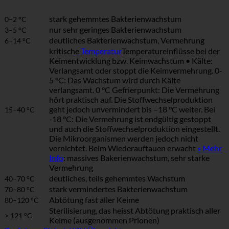
stark gehemmtes Bakterienwachstum
0–2 °C
nur sehr geringes Bakterienwachstum
3–5 °C
deutliches Bakterienwachstum, Vermehrung
6–14 °C
kritische
Temperatur
Temperatureinflüsse bei der
Keimentwicklung bzw. Keimwachstum • Kälte:
Verlangsamt oder stoppt die Keimvermehrung. 0-
5 °C: Das Wachstum wird durch Kälte
verlangsamt. 0 °C Gefrierpunkt: Die Vermehrung
hört praktisch auf. Die Stoffwechselproduktion
geht jedoch unvermindert bis –18 °C weiter. Bei
15–40 °C
-18 °C: Die Vermehrung ist endgültig gestoppt
und auch die Stoffwechselproduktion eingestellt.
Die Mikroorganismen werden jedoch nicht
vernichtet. Beim Wiederauftauen erwacht
» Mehr
Info
: massives Bakerienwachstum, sehr starke
Vermehrung
deutliches, teils gehemmtes Wachstum
40–70 °C
stark vermindertes Bakterienwachstum
70–80 °C
Abtötung fast aller Keime
80–120 °C
Sterilisierung, das heisst Abtötung praktisch aller
> 121 °C
Keime (ausgenommen Prionen)