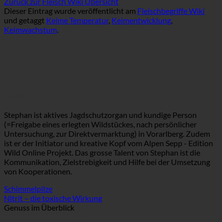
Zurück zur Fleisch Wiki Übersicht
Dieser Eintrag wurde veröffentlicht am
Fleischbegriffe Wiki
und getaggt
Keime Temperatur
,
Keimentwicklung
,
Keimwachstum
.
Stephan
Stephan ist aktives Jagdschutzorgan und kundige Person
(=Freigabe eines erlegten Wildstückes, nach persönlicher
Untersuchung, zur Direktvermarktung) in Vorarlberg. Zudem
ist er der Initiator und kreative Kopf vom Alpen Sepp - Edition
Wild Online Projekt. Das grosse Talent von Stephan ist die
Kommunikation, Zielstrebigkeit und Hilfe bei der Umsetzung
von Kooperationen.
Schimmelpilze
Nitrit – die toxische Wirkung
Genuss im Überblick