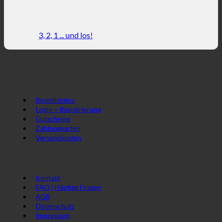
CORONAVIRUS
mit
bzw.
500°C
CORONA
3, 2, 1 ... und los!
VIRUS
Krise
im
Online
Shop
Direkt. Einfach. Schnell.
möglich?
Bestellstatus
Login + Registrierung
Gutscheine
Zahlungsarten
Versandkosten
Unser Service
Kontakt
FAQ | Häufige Fragen
AGB
Datenschutz
Impressum