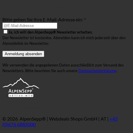
Anmeldung zum AlpenSepp® Newsletter
Bitte geben Sie Ihre E-Mail-Adresse ein: *
Ja, ich will den AlpenSepp® Newsletter erhalten.
Der Newsletter ist kostenlos. Abmelden kann ich mich jederzeit über den
Abmeldelink im Newsletter.
Wir verwenden die angegebenen Daten ausschließlich zum Versand des
Newsletters. Bitte beachten Sie auch unsere
Datenschutzerklärung
.
alpenwild.shop
© 2026 AlpenSepp® | Webdeals Shops GmbH | AT |
+43
(0)676 6882000