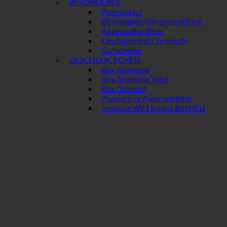
BESONDERES
Polenta
Birnweggen (Birnenbrot)
Appenzeller Biber
Landsgmeend Chrempfli
Gutscheine
GESCHENK BOXEN
Box Alpenmix
Box Alpenmix Wild
Box Oriental
Probierbox Alpenwild
1minute Wild Salami Box