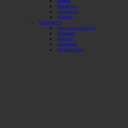
Salami
Speck
Kantwurst
Wurzen
VIELFALT II
Kennenlernbox
Schinken
Gulasch
Leberkäse
Fertiggerichte