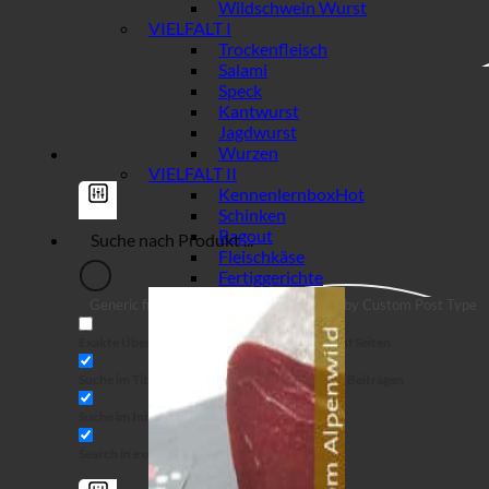
Wildschwein Wurst
VIELFALT I
Trockenfleisch
Salami
Speck
Kantwurst
Jagdwurst
Wurzen
VIELFALT II
Kennenlernbox
Schinken
Ragout
Fleischkäse
Fertiggerichte
Generic filters
Filter by Custom Post Type
Exakte Übereinstimmung
Suche auf Seiten
Suche im Titel
Suche in Beiträgen
Suche im Inhalt
Search in excerpt