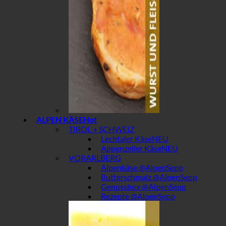
ALPEN KÄSE
TIROL + SCHWEIZ
Lechtaler Käse
Appenzeller Käse
VORARLBERG
Alpenkäse @AlpenSepp
Butterschmalz @AlpenSepp
Genussbox @AlpenSepp
Rezepte @AlpenSepp