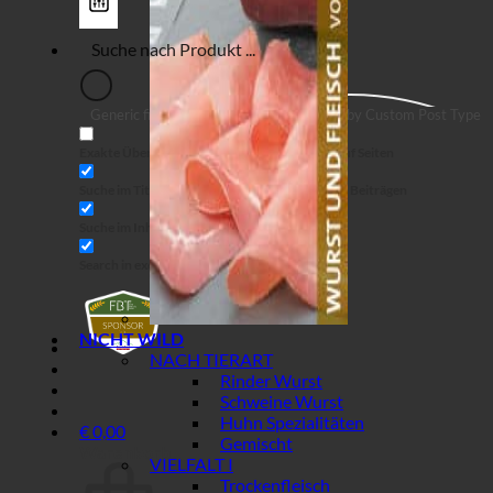
Generic filters
Filter by Custom Post Type
Exakte Übereinstimmung
Suche auf Seiten
Suche im Titel
Suche in Beiträgen
Suche im Inhalt
Search in excerpt
NICHT WILD
NACH TIERART
Rinder Wurst
Schweine Wurst
Huhn Spezialitäten
€
0,00
Gemischt
Warenkorb
VIELFALT I
Trockenfleisch