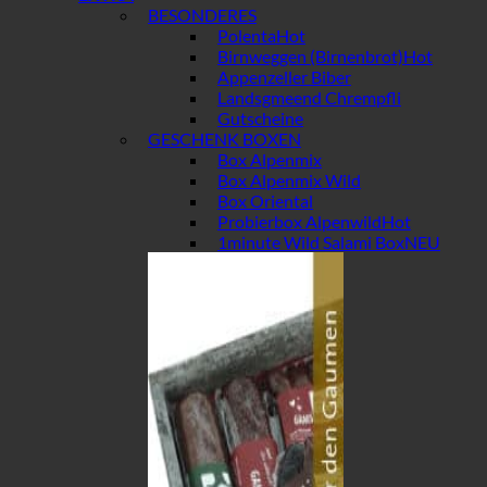
BESONDERES
Polenta
Birnweggen (Birnenbrot)
Appenzeller Biber
Landsgmeend Chrempfli
Gutscheine
GESCHENK BOXEN
Box Alpenmix
Box Alpenmix Wild
Box Oriental
Probierbox Alpenwild
1minute Wild Salami Box