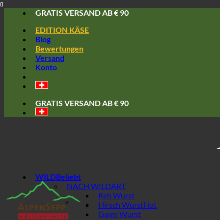
Skip
GRATIS VERSAND AB € 90
to
EDITION KÄSE
content
Blog
Bewertungen
Versand
Konto
GRATIS VERSAND AB € 90
WILD
NACH WILDART
Reh Wurst
Hirsch Wurst
Gams Wurst