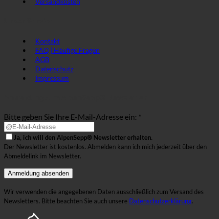
Versandkosten
Unser Service
Kontakt
FAQ | Häufige Fragen
AGB
Datenschutz
Impressum
Anmeldung zum AlpenSepp® Newsletter
Bitte geben Sie Ihre E-Mail-Adresse ein: *
Ja, ich will den AlpenSepp® Newsletter erhalten.
Der Newsletter ist kostenlos. Abmelden kann ich mich jederzeit über den
Abmeldelink im Newsletter.
Wir verwenden die angegebenen Daten ausschließlich zum Versand des
Newsletters. Bitte beachten Sie auch unsere
Datenschutzerklärung
.