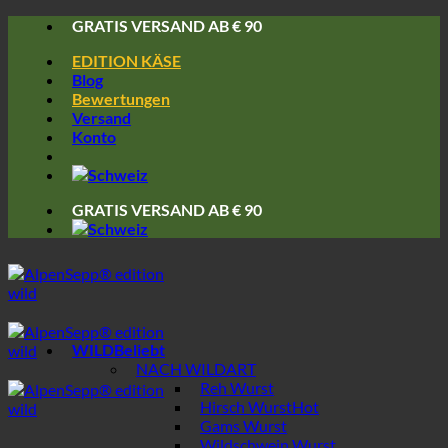
Skip
GRATIS VERSAND AB € 90
to
EDITION KÄSE
content
Blog
Bewertungen
Versand
Konto
GRATIS VERSAND AB € 90
WILD
NACH WILDART
Reh Wurst
Hirsch Wurst
Gams Wurst
Wildschwein Wurst