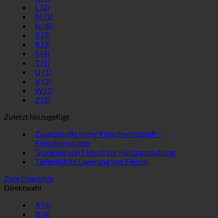
L
(2)
M
(1)
N
(4)
P
(7)
R
(3)
S
(4)
T
(5)
U
(1)
V
(2)
W
(1)
Z
(2)
Zuletzt hinzugefügt
Zusatzstoffe in der Fleischwirtschaft –
Fleischprodukte
Trocknen von Fleisch zur Haltbarmachung
Tiefgekühlte Lagerung von Fleisch
Zum Überblick
Direktwahl
A
(6)
B
(6)