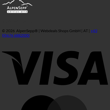
alpenwild.shop
© 2026 AlpenSepp® | Webdeals Shops GmbH | AT |
+43
(0)676 6882000
V
M