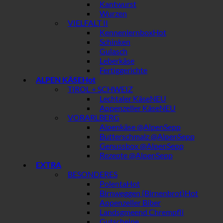
Kantwurst
Wurzen
VIELFALT II
Kennenlernbox
Schinken
Gulasch
Leberkäse
Fertiggerichte
ALPEN KÄSE
TIROL + SCHWEIZ
Lechtaler Käse
Appenzeller Käse
VORARLBERG
Alpenkäse @AlpenSepp
Butterschmalz @AlpenSepp
Genussbox @AlpenSepp
Rezepte @AlpenSepp
EXTRA
BESONDERES
Polenta
Birnweggen (Birnenbrot)
Appenzeller Biber
Landsgmeend Chrempfli
Gutscheine