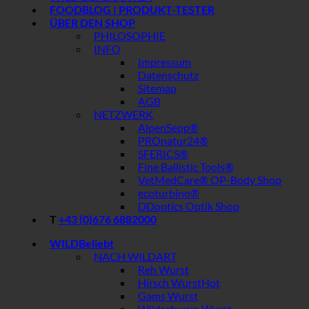
FOODBLOG | PRODUKT-TESTER
ÜBER DEN SHOP
PHILOSOPHIE
INFO
Impressum
Datenschutz
Sitemap
AGB
NETZWERK
AlpenSepp®
PROnatur24®
SFERICS®
Fine Ballistic Tools®
VetMedCare® OP-Body Shop
ecoturbino®
DDoptics Optik Shop
T
+43 (0)676 6882000
WILD
NACH WILDART
Reh Wurst
Hirsch Wurst
Gams Wurst
Wildschwein Wurst