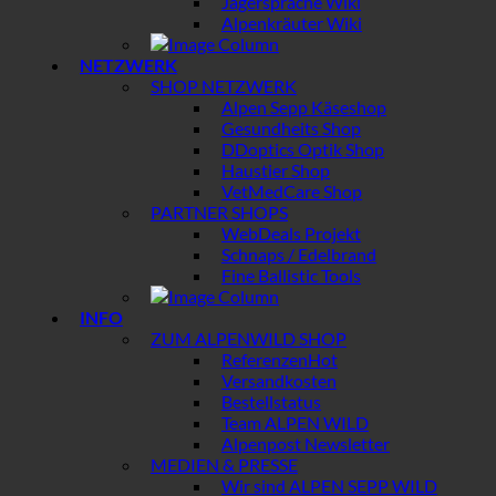
Jägersprache Wiki
Alpenkräuter Wiki
NETZWERK
SHOP NETZWERK
Alpen Sepp Käseshop
Gesundheits Shop
DDoptics Optik Shop
Haustier Shop
VetMedCare Shop
PARTNER SHOPS
WebDeals Projekt
Schnaps / Edelbrand
Fine Ballistic Tools
INFO
ZUM ALPENWILD SHOP
Referenzen
Versandkosten
Bestellstatus
Team ALPEN WILD
Alpenpost Newsletter
MEDIEN & PRESSE
Wir sind ALPEN SEPP WILD