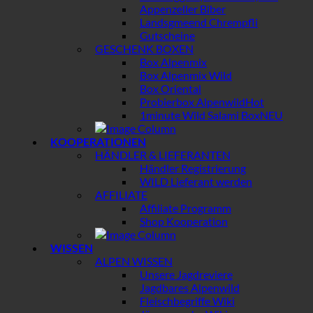
Appenzeller Biber
Landsgmeend Chrempfli
Gutscheine
GESCHENK BOXEN
Box Alpenmix
Box Alpenmix Wild
Box Oriental
Probierbox Alpenwild
1minute Wild Salami Box
KOOPERATIONEN
HÄNDLER & LIEFERANTEN
Händler Registrierung
WILD Lieferant werden
AFFILIATE
Affiliate Programm
Shop Kooperation
WISSEN
ALPEN WISSEN
Unsere Jagdreviere
Jagdbares Alpenwild
Fleischbegriffe Wiki