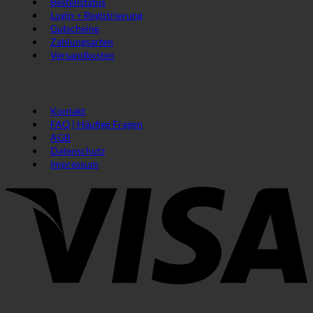
Bestellstatus
Login + Registrierung
Gutscheine
Zahlungsarten
Versandkosten
Unser Service
Kontakt
FAQ | Häufige Fragen
AGB
Datenschutz
Impressum
V