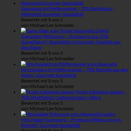
Rehsalami im Pfeffermantel – 70% Rehfleisch |
Alpenwild Gourmet-Spezialität
Bewertet mit
5
von 5
von Michael Lee Schneider
Gamsjäger Wildwurst – Kantwurst aus 70%
Gamsfleisch | Spezialität in Gourmet-Qualität aus
den Alpen
Bewertet mit
5
von 5
von Michael Lee Schneider
Hirschsalami im Pfeffermantel – 70% Rotwild aus den
Alpen | Gourmet Spezialität
Bewertet mit
5
von 5
von Michael Lee Schneider
Tiroler Edelweiss Salami –
70% Rindfleisch | kaltgeräuchert | 600 g
Bewertet mit
5
von 5
von Michael Lee Schneider
Hirschjäger Kantwurst – Premium Wildwurst vom
Rotwild | Gourmet Spezialität
Bewertet mit
5
von 5