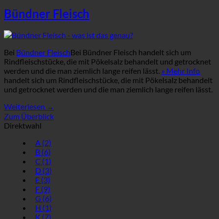
Bündner Fleisch
Bei
Bündner Fleisch
Bei Bündner Fleisch handelt sich um
Rindfleischstücke, die mit Pökelsalz behandelt und getrocknet
werden und die man ziemlich lange reifen lässt.
» Mehr Info
handelt sich um Rindfleischstücke, die mit Pökelsalz behandelt
und getrocknet werden und die man ziemlich lange reifen lässt.
Weiterlesen
→
Zum Überblick
Direktwahl
A
(2)
B
(6)
C
(1)
D
(3)
E
(3)
F
(9)
G
(6)
H
(1)
K
(7)