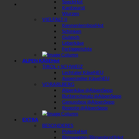
Speck
Kantwurst
Wurzen
VIELFALT II
Kennenlernbox
Schinken
Gulasch
Leberkäse
Fertiggerichte
ALPEN KÄSE
TIROL + SCHWEIZ
Lechtaler Käse
Appenzeller Käse
VORARLBERG
Alpenkäse @AlpenSepp
Butterschmalz @AlpenSepp
Genussbox @AlpenSepp
Rezepte @AlpenSepp
EXTRA
BESONDERES
Polenta
Birnweggen (Birnenbrot)