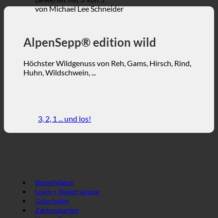
von Michael Lee Schneider
AlpenSepp® edition wild
Höchster Wildgenuss von Reh, Gams, Hirsch, Rind,
Huhn, Wildschwein, ...
3, 2, 1 ... und los!
Direkt. Einfach. Schnell.
Bestellstatus
Login + Registrierung
Gutscheine
Zahlungsarten