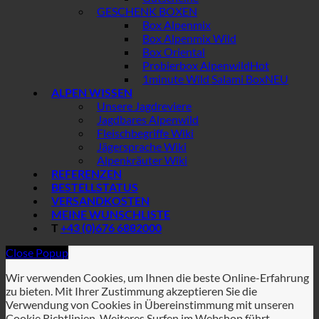
GESCHENK BOXEN
Box Alpenmix
Box Alpenmix Wild
Box Oriental
Probierbox Alpenwild
1minute Wild Salami Box
ALPEN WISSEN
Unsere Jagdreviere
Jagdbares Alpenwild
Fleischbegriffe Wiki
Jägersprache Wiki
Alpenkräuter Wiki
REFERENZEN
BESTELLSTATUS
VERSANDKOSTEN
MEINE WUNSCHLISTE
T
+43 (0)676 6882000
Close Popup
Wir verwenden Cookies, um Ihnen die beste Online-Erfahrung
zu bieten. Mit Ihrer Zustimmung akzeptieren Sie die
Verwendung von Cookies in Übereinstimmung mit unseren
Cookie Richtlinien. Weiteres Surfen im Webshop führt