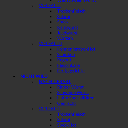
VIELFALT I
Trockenfleisch
Salami
Speck
Kantwurst
Jagdwurst
Wurzen
VIELFALT II
Kennenlernbox
Schinken
Ragout
Fleischkäse
Fertiggerichte
NICHT WILD
NACH TIERART
Rinder Wurst
Schweine Wurst
Huhn Spezialitäten
Gemischt
VIELFALT I
Trockenfleisch
Salami
Speck