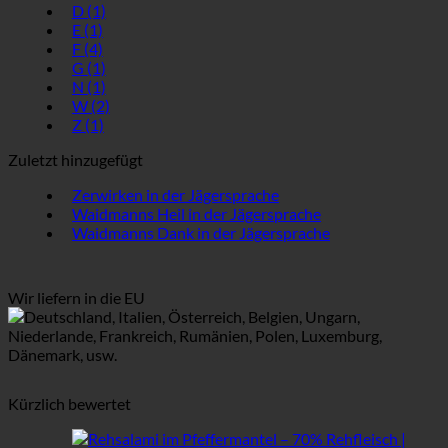
D
(1)
E
(1)
F
(4)
G
(1)
N
(1)
W
(2)
Z
(1)
Zuletzt hinzugefügt
Zerwirken in der Jägersprache
Waidmanns Heil in der Jägersprache
Waidmanns Dank in der Jägersprache
Wir liefern in die EU
Deutschland, Italien, Österreich, Belgien, Ungarn,
Niederlande, Frankreich, Rumänien, Polen, Luxemburg,
Dänemark, usw.
Kürzlich bewertet