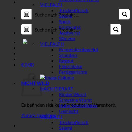
VIELFALT I
Trockenfleisch
Salami
Speck
Kantwurst
Jagdwurst
Wurzen
VIELFALT II
Kennenlernbox
Schinken
Ragout
€
0,00
Fleischkäse
Warenkorb
Fertiggerichte
NICHT WILD
NACH TIERART
Rinder Wurst
Schweine Wurst
Es befinden sich keine Produkte im Warenkorb.
Huhn Spezialitäten
Gemischt
Zurück zum Shop
VIELFALT I
Trockenfleisch
Salami