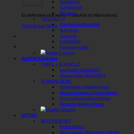
Speck
Kantwurst
Wurzen
Es befinden sich keine Produkte im Warenkorb.
VIELFALT II
Kennenlernbox
Zurück zum Shop
Schinken
Gulasch
Leberkäse
Fertiggerichte
ALPEN KÄSE
TIROL + SCHWEIZ
Lechtaler Käse
Appenzeller Käse
VORARLBERG
Alpenkäse @AlpenSepp
Butterschmalz @AlpenSepp
Genussbox @AlpenSepp
Rezepte @AlpenSepp
EXTRA
BESONDERES
Polenta
Birnweggen (Birnenbrot)