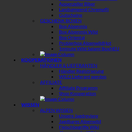
Appenzeller Biber
Landsgmeend Chrempfli
Gutscheine
GESCHENK BOXEN
Box Alpenmix
Box Alpenmix Wild
Box Oriental
Probierbox Alpenwild
1minute Wild Salami Box
KOOPERATIONEN
HÄNDLER & LIEFERANTEN
Händler Registrierung
WILD Lieferant werden
AFFILIATE
Affiliate Programm
Shop Kooperation
WISSEN
ALPEN WISSEN
Unsere Jagdreviere
Jagdbares Alpenwild
Fleischbegriffe Wiki