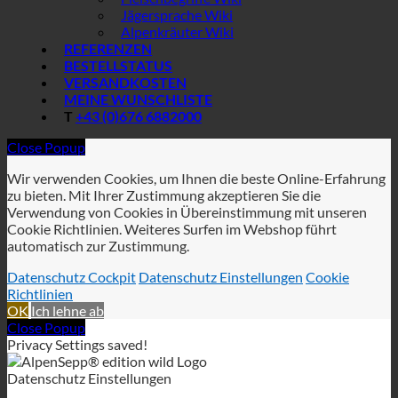
Jägersprache Wiki
Alpenkräuter Wiki
REFERENZEN
BESTELLSTATUS
VERSANDKOSTEN
MEINE WUNSCHLISTE
T
+43 (0)676 6882000
Close Popup
Wir verwenden Cookies, um Ihnen die beste Online-Erfahrung
zu bieten. Mit Ihrer Zustimmung akzeptieren Sie die
Verwendung von Cookies in Übereinstimmung mit unseren
Cookie Richtlinien. Weiteres Surfen im Webshop führt
automatisch zur Zustimmung.
Datenschutz Cockpit
Datenschutz Einstellungen
Cookie
Richtlinien
OK
Ich lehne ab
Close Popup
Privacy Settings saved!
Datenschutz Einstellungen