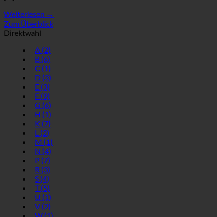
Weiterlesen
→
Zum Überblick
Direktwahl
A
(2)
B
(6)
C
(1)
D
(3)
E
(3)
F
(9)
G
(6)
H
(1)
K
(7)
L
(2)
M
(1)
N
(4)
P
(7)
R
(3)
S
(4)
T
(5)
U
(1)
V
(2)
W
(1)