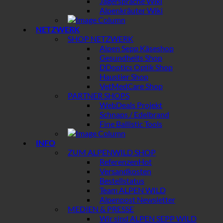
Jägersprache Wiki
Alpenkräuter Wiki
NETZWERK
SHOP NETZWERK
Alpen Sepp Käseshop
Gesundheits Shop
DDoptics Optik Shop
Haustier Shop
VetMedCare Shop
PARTNER SHOPS
WebDeals Projekt
Schnaps / Edelbrand
Fine Ballistic Tools
INFO
ZUM ALPENWILD SHOP
Referenzen
Versandkosten
Bestellstatus
Team ALPEN WILD
Alpenpost Newsletter
MEDIEN & PRESSE
Wir sind ALPEN SEPP WILD