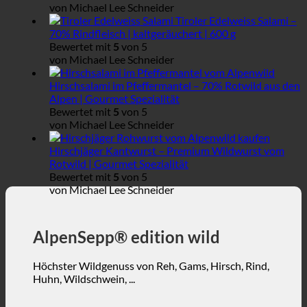
von Michael Lee Schneider
Tiroler Edelweiss Salami –
70% Rindfleisch | kaltgeräuchert | 600 g
Bewertet mit
5
von 5
von Michael Lee Schneider
Hirschsalami im Pfeffermantel – 70% Rotwild aus den
Alpen | Gourmet Spezialität
Bewertet mit
5
von 5
von Michael Lee Schneider
Hirschjäger Kantwurst – Premium Wildwurst vom
Rotwild | Gourmet Spezialität
Bewertet mit
5
von 5
von Michael Lee Schneider
AlpenSepp® edition wild
Höchster Wildgenuss von Reh, Gams, Hirsch, Rind,
Huhn, Wildschwein, ...