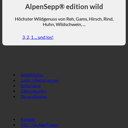
AlpenSepp® edition wild
Höchster Wildgenuss von Reh, Gams, Hirsch, Rind,
Huhn, Wildschwein, ...
3, 2, 1 ... und los!
Direkt und Schnell
Bestellstatus
Login + Registrierung
Gutscheine
Zahlungsarten
Versandkosten
Unser Service
Kontakt
FAQ | Häufige Fragen