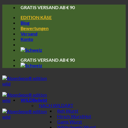
Skip
GRATIS VERSAND AB € 90
to
EDITION KÄSE
content
Blog
Bewertungen
Versand
Konto
GRATIS VERSAND AB € 90
WILD
NACH WILDART
Reh Wurst
Hirsch Wurst
Gams Wurst
Wildschwein Wurst