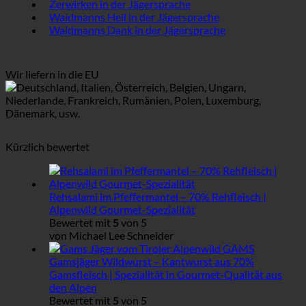
Zerwirken in der Jägersprache
Waidmanns Heil in der Jägersprache
Waidmanns Dank in der Jägersprache
Wir liefern in die EU
Deutschland, Italien, Österreich, Belgien, Ungarn,
Niederlande, Frankreich, Rumänien, Polen, Luxemburg,
Dänemark, usw.
Kürzlich bewertet
Rehsalami im Pfeffermantel – 70% Rehfleisch |
Alpenwild Gourmet-Spezialität
Bewertet mit
5
von 5
von Michael Lee Schneider
Gamsjäger Wildwurst – Kantwurst aus 70%
Gamsfleisch | Spezialität in Gourmet-Qualität aus
den Alpen
Bewertet mit
5
von 5