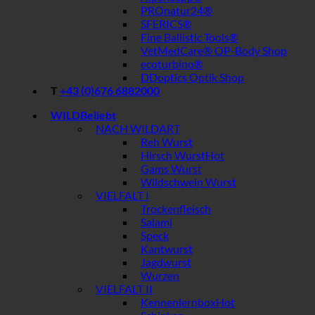
PROnatur24®
SFERICS®
Fine Ballistic Tools®
VetMedCare® OP-Body Shop
ecoturbino®
DDoptics Optik Shop
T
+43 (0)676 6882000
WILD
NACH WILDART
Reh Wurst
Hirsch Wurst
Gams Wurst
Wildschwein Wurst
VIELFALT I
Trockenfleisch
Salami
Speck
Kantwurst
Jagdwurst
Wurzen
VIELFALT II
Kennenlernbox