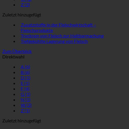
Z
(2)
Zuletzt hinzugefügt
Zusatzstoffe in der Fleischwirtschaft –
Fleischprodukte
Trocknen von Fleisch zur Haltbarmachung
Tiefgekühlte Lagerung von Fleisch
Zum Überblick
Direktwahl
A
(6)
B
(6)
D
(1)
E
(1)
F
(4)
G
(1)
N
(1)
W
(2)
Z
(1)
Zuletzt hinzugefügt