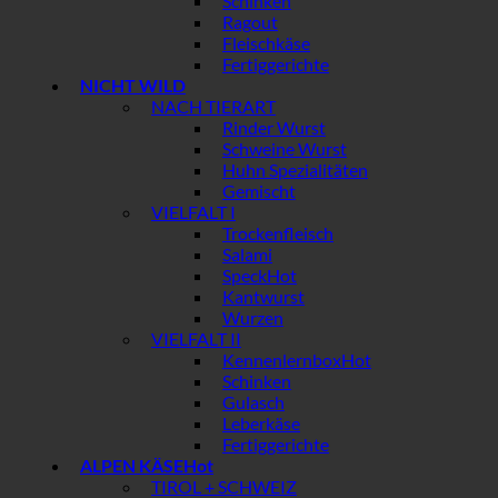
Schinken
Ragout
Fleischkäse
Fertiggerichte
NICHT WILD
NACH TIERART
Rinder Wurst
Schweine Wurst
Huhn Spezialitäten
Gemischt
VIELFALT I
Trockenfleisch
Salami
Speck
Kantwurst
Wurzen
VIELFALT II
Kennenlernbox
Schinken
Gulasch
Leberkäse
Fertiggerichte
ALPEN KÄSE
TIROL + SCHWEIZ