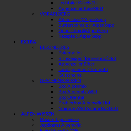
Lechtaler Käse
Appenzeller Käse
VORARLBERG
Alpenkäse @AlpenSepp
Butterschmalz @AlpenSepp
Genussbox @AlpenSepp
Rezepte @AlpenSepp
EXTRA
BESONDERES
Polenta
Birnweggen (Birnenbrot)
Appenzeller Biber
Landsgmeend Chrempfli
Gutscheine
GESCHENK BOXEN
Box Alpenmix
Box Alpenmix Wild
Box Oriental
Probierbox Alpenwild
1minute Wild Salami Box
ALPEN WISSEN
Unsere Jagdreviere
Jagdbares Alpenwild
Fleischbegriffe Wiki