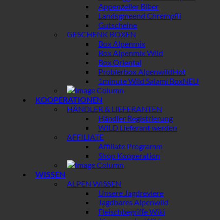
Appenzeller Biber
Landsgmeend Chrempfli
Gutscheine
GESCHENK BOXEN
Box Alpenmix
Box Alpenmix Wild
Box Oriental
Probierbox Alpenwild
1minute Wild Salami Box
KOOPERATIONEN
HÄNDLER & LIEFERANTEN
Händler Registrierung
WILD Lieferant werden
AFFILIATE
Affiliate Programm
Shop Kooperation
WISSEN
ALPEN WISSEN
Unsere Jagdreviere
Jagdbares Alpenwild
Fleischbegriffe Wiki