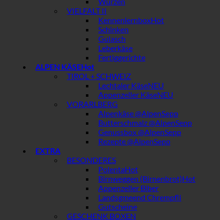
Wurzen
VIELFALT II
Kennenlernbox
Schinken
Gulasch
Leberkäse
Fertiggerichte
ALPEN KÄSE
TIROL + SCHWEIZ
Lechtaler Käse
Appenzeller Käse
VORARLBERG
Alpenkäse @AlpenSepp
Butterschmalz @AlpenSepp
Genussbox @AlpenSepp
Rezepte @AlpenSepp
EXTRA
BESONDERES
Polenta
Birnweggen (Birnenbrot)
Appenzeller Biber
Landsgmeend Chrempfli
Gutscheine
GESCHENK BOXEN