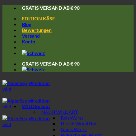
Skip
GRATIS VERSAND AB € 90
to
EDITION KÄSE
content
Blog
Bewertungen
Versand
Konto
GRATIS VERSAND AB € 90
WILD
NACH WILDART
Reh Wurst
Hirsch Wurst
Gams Wurst
Wildschwein Wurst