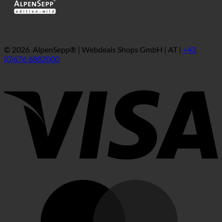
alpenwild.shop
© 2026 AlpenSepp® | Webdeals Shops GmbH | AT |
+43
(0)676 6882000
V
M