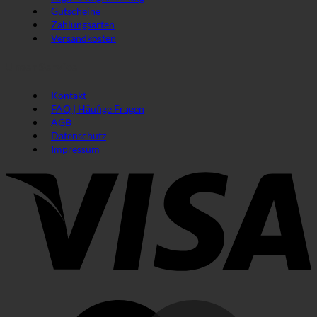
Gutscheine
Zahlungsarten
Versandkosten
Unser Service
Kontakt
FAQ | Häufige Fragen
AGB
Datenschutz
Impressum
V
M