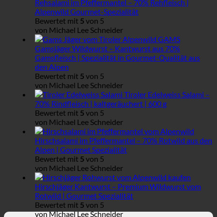
Rehsalami im Pfeffermantel – 70% Rehfleisch |
Alpenwild Gourmet-Spezialität
Bewertet mit
5
von 5
von Michael Lee Schneider
Gamsjäger Wildwurst – Kantwurst aus 70%
Gamsfleisch | Spezialität in Gourmet-Qualität aus
den Alpen
Bewertet mit
5
von 5
von Michael Lee Schneider
Tiroler Edelweiss Salami –
70% Rindfleisch | kaltgeräuchert | 600 g
Bewertet mit
5
von 5
von Michael Lee Schneider
Hirschsalami im Pfeffermantel – 70% Rotwild aus den
Alpen | Gourmet Spezialität
Bewertet mit
5
von 5
von Michael Lee Schneider
Hirschjäger Kantwurst – Premium Wildwurst vom
Rotwild | Gourmet Spezialität
Bewertet mit
5
von 5
von Michael Lee Schneider