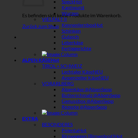
Speck
Kantwurst
Wurzen
Es befinden sich keine Produkte im Warenkorb.
VIELFALT II
Kennenlernbox
Zurück zum Shop
Schinken
Gulasch
Leberkäse
Fertiggerichte
ALPEN KÄSE
TIROL + SCHWEIZ
Lechtaler Käse
Appenzeller Käse
VORARLBERG
Alpenkäse @AlpenSepp
Butterschmalz @AlpenSepp
Genussbox @AlpenSepp
Rezepte @AlpenSepp
EXTRA
BESONDERES
Polenta
Birnweggen (Birnenbrot)