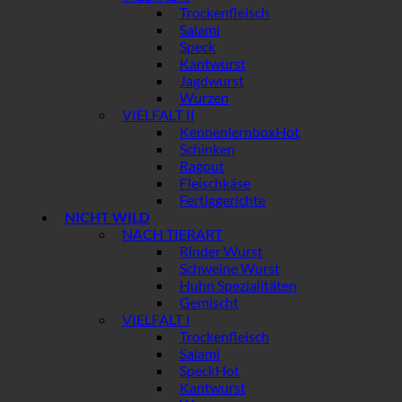
Trockenfleisch
Salami
Speck
Kantwurst
Jagdwurst
Wurzen
VIELFALT II
Kennenlernbox
Schinken
Ragout
Fleischkäse
Fertiggerichte
NICHT WILD
NACH TIERART
Rinder Wurst
Schweine Wurst
Huhn Spezialitäten
Gemischt
VIELFALT I
Trockenfleisch
Salami
Speck
Kantwurst