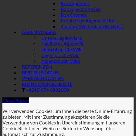
Box Alpenmix
Box Alpenmix Wild
Box Oriental
Probierbox Alpenwild
1minute Wild Salami Box
ALPEN WISSEN
Unsere Jagdreviere
Jagdbares Alpenwild
Fleischbegriffe Wiki
Jägersprache Wiki
Alpenkräuter Wiki
REFERENZEN
BESTELLSTATUS
VERSANDKOSTEN
MEINE WUNSCHLISTE
T
+43 (0)676 6882000
Close Popup
Wir verwenden Cookies, um Ihnen die beste Online-Erfahrung
zu bieten. Mit Ihrer Zustimmung akzeptieren Sie die
Verwendung von Cookies in Übereinstimmung mit unseren
Cookie Richtlinien. Weiteres Surfen im Webshop führt
automatisch zur Zustimmung.