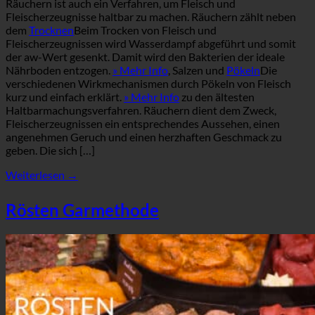
Räuchern ist auch ein Verfahren, um Fleisch und
Fleischerzeugnisse haltbar zu machen. Räuchern zählt neben
dem
Trocknen
Beim Trocken von Fleisch und
Fleischerzeugnissen wird Wasserdampf abgeführt und somit
der aw-Wert gesenkt. Damit wird den Bakterien der ideale
Nährboden entzogen.
» Mehr Info
, Salzen und
Pökeln
Die
verschiedenen Wirkmechanismen durch Pökeln von Fleisch
kurz und einfach erklärt.
» Mehr Info
zu den ältesten
Haltbarmachungsverfahren. Räuchern dient dem Zweck,
Fleischerzeugnissen ein entsprechendes Aussehen, einen
angenehmen Geruch und einen herzhaften Geschmack zu
geben. Die sich […]
Weiterlesen
→
Rösten Garmethode