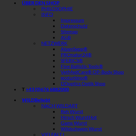
ÜBER DEN SHOP
PHILOSOPHIE
INFO
Impressum
Datenschutz
Sitemap
AGB
NETZWERK
AlpenSepp®
PROnatur24®
SFERICS®
Fine Ballistic Tools®
VetMedCare® OP-Body Shop
ecoturbino®
DDoptics Optik Shop
T
+43 (0)676 6882000
WILD
NACH WILDART
Reh Wurst
Hirsch Wurst
Gams Wurst
Wildschwein Wurst
VIELFALT I