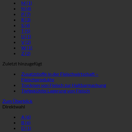
M
(1)
N
(4)
P
(7)
R
(3)
S
(4)
T
(5)
U
(1)
V
(2)
W
(1)
Z
(2)
Zuletzt hinzugefügt
Zusatzstoffe in der Fleischwirtschaft –
Fleischprodukte
Trocknen von Fleisch zur Haltbarmachung
Tiefgekühlte Lagerung von Fleisch
Zum Überblick
Direktwahl
A
(6)
B
(6)
D
(1)