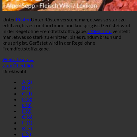
Unter
Rösten
Unter Rösten versteht man, etwas so stark zu
erhitzen, bis es rundum braun und knusprig ist. Geröstet wird
in der Regel ohne Fremdfettstoffzugabe.
» Mehr Info
versteht
man, etwas so stark zu erhitzen, bis es rundum braun und
knusprig ist. Geröstet wird in der Regel ohne
Fremdfettstoffzugabe.
Weiterlesen
→
Zum Überblick
Direktwahl
A
(2)
B
(6)
C
(1)
D
(3)
E
(3)
F
(9)
G
(6)
H
(1)
K
(7)
L
(2)