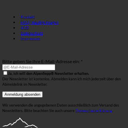
Unser Service
Kontakt
FAQ | Häufige Fragen
AGB
Datenschutz
Impressum
Anmeldung zum AlpenSepp® Newsletter
Bitte geben Sie Ihre E-Mail-Adresse ein: *
Ja, ich will den AlpenSepp® Newsletter erhalten.
Der Newsletter ist kostenlos. Abmelden kann ich mich jederzeit über den
Abmeldelink im Newsletter.
Wir verwenden die angegebenen Daten ausschließlich zum Versand des
Newsletters. Bitte beachten Sie auch unsere
Datenschutzerklärung
.