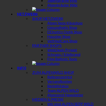
Jägersprache Wiki
Alpenkräuter Wiki
NETZWERK
SHOP NETZWERK
Alpen Sepp Käseshop
Gesundheits Shop
DDoptics Optik Shop
Haustier Shop
VetMedCare Shop
PARTNER SHOPS
WebDeals Projekt
Schnaps / Edelbrand
Fine Ballistic Tools
INFO
ZUM ALPENWILD SHOP
Referenzen
Versandkosten
Bestellstatus
Team ALPEN WILD
Alpenpost Newsletter
MEDIEN & PRESSE
Wir sind ALPEN SEPP WILD