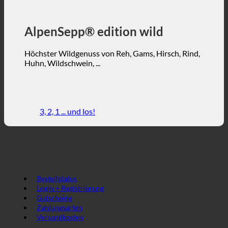
AlpenSepp® edition wild
Höchster Wildgenuss von Reh, Gams, Hirsch, Rind,
Huhn, Wildschwein, ...
3, 2, 1 ... und los!
Direkt. Einfach. Schnell.
Bestellstatus
Login + Registrierung
Gutscheine
Zahlungsarten
Versandkosten