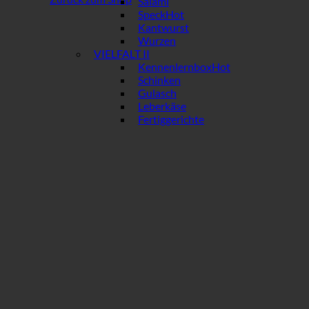
Salami
Speck
Kantwurst
Wurzen
VIELFALT II
Kennenlernbox
Schinken
Gulasch
Leberkäse
Fertiggerichte