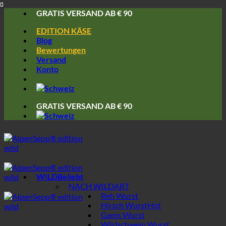
Skip
GRATIS VERSAND AB € 90
to
EDITION KÄSE
content
Blog
Bewertungen
Versand
Konto
GRATIS VERSAND AB € 90
WILD
NACH WILDART
Reh Wurst
Hirsch Wurst
Gams Wurst
Wildschwein Wurst