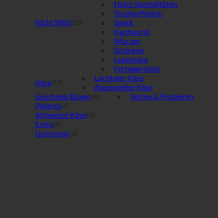
Huhn Spezialitäten
auf.
Trockenfleisch
Die
Nicht Wild
Speck
(23)
Optionen
Kantwurst
können
Wurzen
auf
Schinken
der
Leberkäse
Produktseite
Fertiggerichte
gewählt
Lechtaler Käse
werden
Käse
(14)
Appenzeller Käse
Geschenk Boxen
Testen & Probieren
(4)
Polenta
(6)
Schweizer Käse
(4)
Extra
(6)
Gutschein
(2)