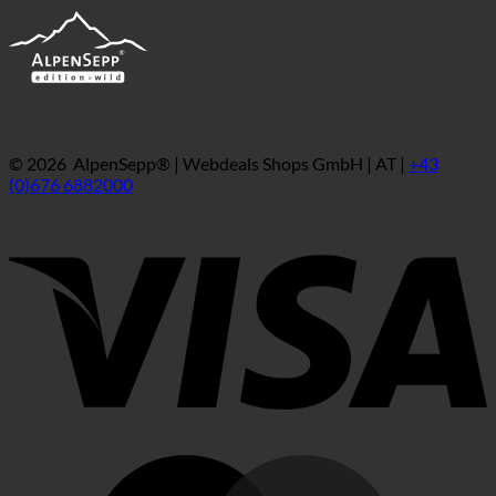
alpenwild.shop
© 2026 AlpenSepp® | Webdeals Shops GmbH | AT |
+43
(0)676 6882000
V
M