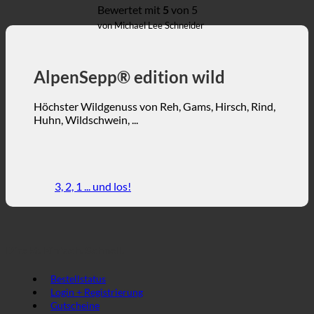
Bewertet mit
5
von 5
von Michael Lee Schneider
AlpenSepp® edition wild
Höchster Wildgenuss von Reh, Gams, Hirsch, Rind,
Huhn, Wildschwein, ...
3, 2, 1 ... und los!
Direkt. Einfach. Schnell.
Bestellstatus
Login + Registrierung
Gutscheine