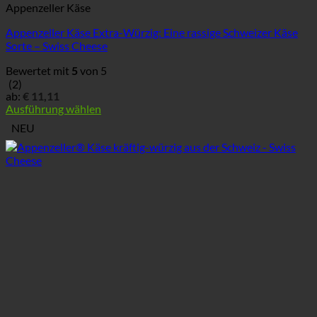
Appenzeller Käse
Appenzeller Käse Extra-Würzig: Eine rassige Schweizer Käse
Sorte – Swiss Cheese
Bewertet mit
5
von 5
(2)
ab:
€
11,11
Ausführung wählen
Dieses
NEU
Produkt
weist
mehrere
Varianten
auf.
Die
Optionen
können
auf
der
Produktseite
gewählt
werden