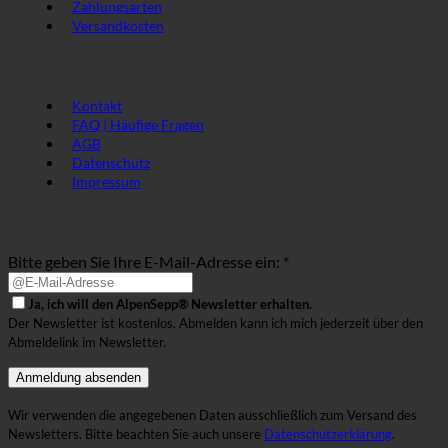
Zahlungsarten
Versandkosten
Unser Service
Kontakt
FAQ | Häufige Fragen
AGB
Datenschutz
Impressum
Anmeldung zum AlpenSepp® Newsletter
Bitte geben Sie Ihre E-Mail-Adresse ein: *
Ja, ich will den AlpenSepp® Newsletter erhalten.
Der Newsletter ist kostenlos. Abmelden kann ich mich jederzeit über den
Abmeldelink im Newsletter.
Wir verwenden die angegebenen Daten ausschließlich zum Versand des
Newsletters. Bitte beachten Sie auch unsere
Datenschutzerklärung
.