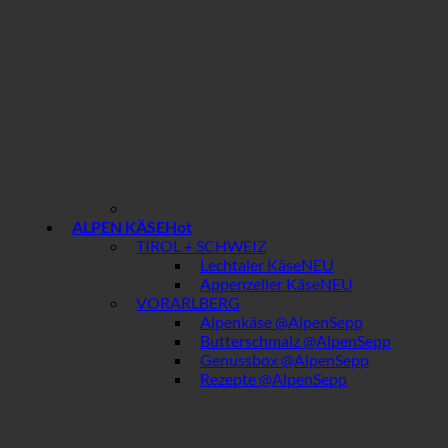
ALPEN KÄSE
TIROL + SCHWEIZ
Lechtaler Käse
Appenzeller Käse
VORARLBERG
Alpenkäse @AlpenSepp
Butterschmalz @AlpenSepp
Genussbox @AlpenSepp
Rezepte @AlpenSepp