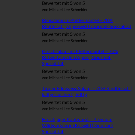
Bewertet mit
5
von 5
von Michael Lee Schneider
Rehsalami im Pfeffermantel – 70%
Rehfleisch | Alpenwild Gourmet-Spezialität
Bewertet mit
5
von 5
von Michael Lee Schneider
Hirschsalami im Pfeffermantel – 70%
Rotwild aus den Alpen | Gourmet
Spezialität
Bewertet mit
5
von 5
von Michael Lee Schneider
Tiroler Edelweiss Salami – 70% Rindfleisch |
kaltgeräuchert | 600 g
Bewertet mit
5
von 5
von Michael Lee Schneider
Hirschjäger Kantwurst – Premium
Wildwurst vom Rotwild | Gourmet
Spezialität