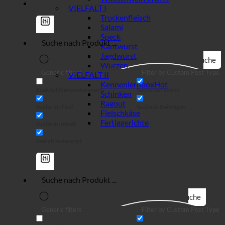
VIELFALT I
Trockenfleisch
Salami
Speck
Kantwurst
Jagdwurst
Suche
Wurzen
Generic filters
Filter by Custom Post Type
VIELFALT II
Kennenlernbox
Exakte Übereinstimmung
Suche auf Seiten
Schinken
Ragout
Suche im Titel
Suche in Beiträgen
Fleischkäse
Fertiggerichte
Suche im Inhalt
Search in excerpt
Suche
Generic filters
Filter by Custom Post Type