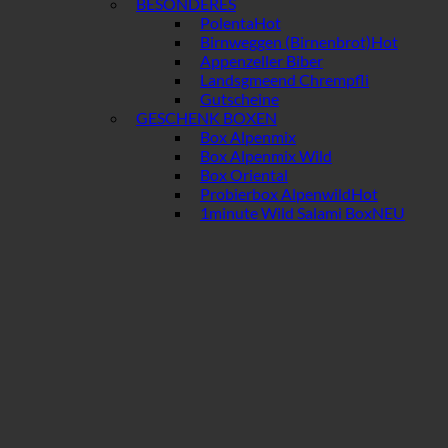
BESONDERES
Polenta
Birnweggen (Birnenbrot)
Appenzeller Biber
Landsgmeend Chrempfli
Gutscheine
GESCHENK BOXEN
Box Alpenmix
Box Alpenmix Wild
Box Oriental
Probierbox Alpenwild
1minute Wild Salami Box