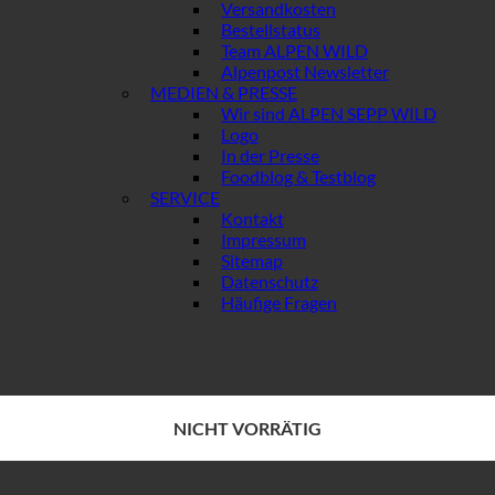
Versandkosten
Bestellstatus
Team ALPEN WILD
Alpenpost Newsletter
MEDIEN & PRESSE
Wir sind ALPEN SEPP WILD
Logo
In der Presse
Foodblog & Testblog
SERVICE
Kontakt
Impressum
Sitemap
Datenschutz
Häufige Fragen
NICHT VORRÄTIG
NICHT VORRÄTIG
NICHT VORRÄTIG
NICHT VORRÄTIG