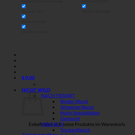
Exakte Übereinstimmung
Suche auf Seiten
Suche im Titel
Suche in Beiträgen
Suche im Inhalt
Search in excerpt
€
0,00
Warenkorb
NICHT WILD
NACH TIERART
Rinder Wurst
Schweine Wurst
Huhn Spezialitäten
Gemischt
Es befinden sich keine Produkte im Warenkorb.
VIELFALT I
Trockenfleisch
Zurück zum Shop