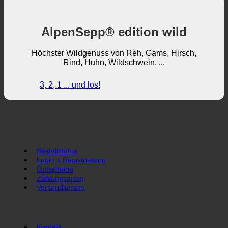
AlpenSepp® edition wild
Höchster Wildgenuss von Reh, Gams, Hirsch,
Rind, Huhn, Wildschwein, ...
3, 2, 1 ... und los!
Direkt und Schnell
Bestellstatus
Login + Registrierung
Gutscheine
Zahlungsarten
Versandkosten
Unser Service
Kontakt