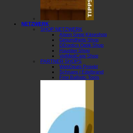
NETZWERK
SHOP NETZWERK
Alpen Sepp Käseshop
Gesundheits Shop
DDoptics Optik Shop
Haustier Shop
VetMedCare Shop
PARTNER SHOPS
WebDeals Projekt
Schnaps / Edelbrand
Fine Ballistic Tools