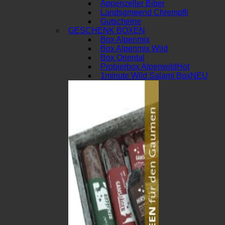
Appenzeller Biber
Landsgmeend Chrempfli
Gutscheine
GESCHENK BOXEN
Box Alpenmix
Box Alpenmix Wild
Box Oriental
Probierbox Alpenwild
1minute Wild Salami Box