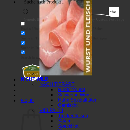
Suche
Generic filters
Filter by Custom Post Type
Exakte Übereinstimmung
Suche auf Seiten
Suche im Titel
Suche in Beiträgen
Suche im Inhalt
Search in excerpt
NICHT WILD
NACH TIERART
Rinder Wurst
Schweine Wurst
Huhn Spezialitäten
€
0,00
Gemischt
Warenkorb
VIELFALT I
Trockenfleisch
Salami
Speck