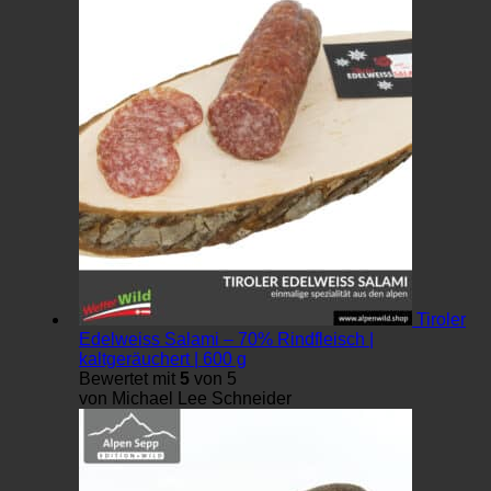
Tiroler
Edelweiss Salami – 70% Rindfleisch |
kaltgeräuchert | 600 g
Bewertet mit
5
von 5
von Michael Lee Schneider