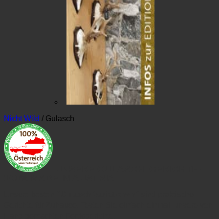
Nicht Wild
/
Gulasch
UNSERE GULASCH GERICHTE –
100% MADE IN AUSTRIA
Unsere besten
“Gulasch Variationen”
sind praktische
Gerichte für Zuhause. Testen Sie einfach einmal, unsere von
Hand gemachten Fertiggerichte.