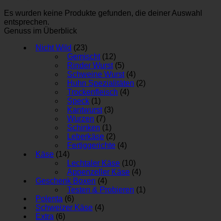
Es wurden keine Produkte gefunden, die deiner Auswahl
entsprechen.
Genuss im Überblick
Nicht Wild
(23)
Gemischt
(12)
Rinder Wurst
(5)
Schweine Wurst
(4)
Huhn Spezialitäten
(2)
Trockenfleisch
(4)
Speck
(1)
Kantwurst
(3)
Wurzen
(7)
Schinken
(1)
Leberkäse
(2)
Fertiggerichte
(4)
Käse
(14)
Lechtaler Käse
(10)
Appenzeller Käse
(4)
Geschenk Boxen
(4)
Testen & Probieren
(1)
Polenta
(6)
Schweizer Käse
(4)
Extra
(6)