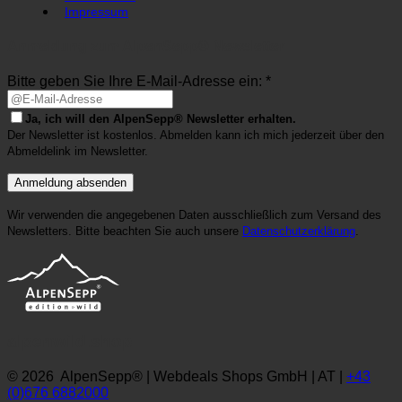
Impressum
Anmeldung zum AlpenSepp® Newsletter
Bitte geben Sie Ihre E-Mail-Adresse ein: *
Ja, ich will den AlpenSepp® Newsletter erhalten.
Der Newsletter ist kostenlos. Abmelden kann ich mich jederzeit über den
Abmeldelink im Newsletter.
Wir verwenden die angegebenen Daten ausschließlich zum Versand des
Newsletters. Bitte beachten Sie auch unsere
Datenschutzerklärung
.
alpenwild.shop
© 2026 AlpenSepp® | Webdeals Shops GmbH | AT |
+43
(0)676 6882000