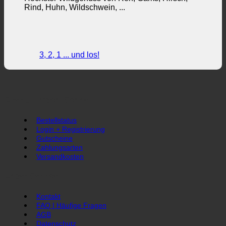
Rind, Huhn, Wildschwein, ...
3, 2, 1 ... und los!
Direkt. Einfach. Schnell.
Bestellstatus
Login + Registrierung
Gutscheine
Zahlungsarten
Versandkosten
Unser Service
Kontakt
FAQ | Häufige Fragen
AGB
Datenschutz