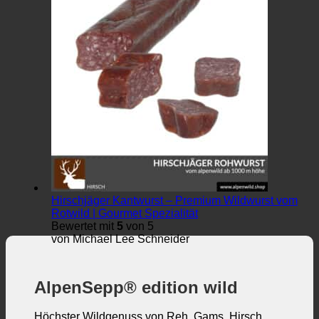
Hirschjäger Kantwurst – Premium Wildwurst vom
Rotwild | Gourmet Spezialität
Bewertet mit
5
von 5
von Michael Lee Schneider
AlpenSepp® edition wild
Höchster Wildgenuss von Reh, Gams, Hirsch,