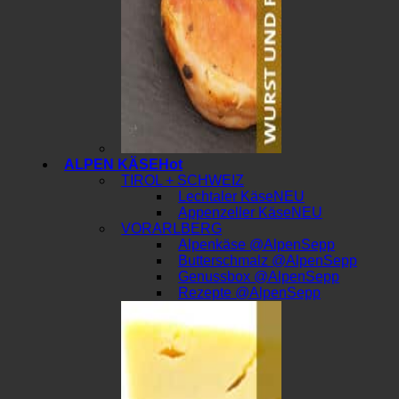
ALPEN KÄSE
TIROL + SCHWEIZ
Lechtaler Käse
Appenzeller Käse
VORARLBERG
Alpenkäse @AlpenSepp
Butterschmalz @AlpenSepp
Genussbox @AlpenSepp
Rezepte @AlpenSepp