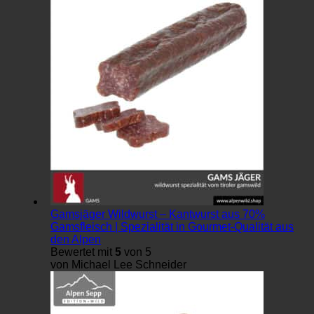
Gamsjäger Wildwurst – Kantwurst aus 70%
Gamsfleisch | Spezialität in Gourmet-Qualität aus
den Alpen
Bewertet mit
5
von 5
von Michael Lee Schneider