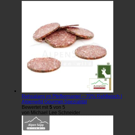
Rehsalami im Pfeffermantel – 70% Rehfleisch |
Alpenwild Gourmet-Spezialität
Bewertet mit
5
von 5
von Michael Lee Schneider