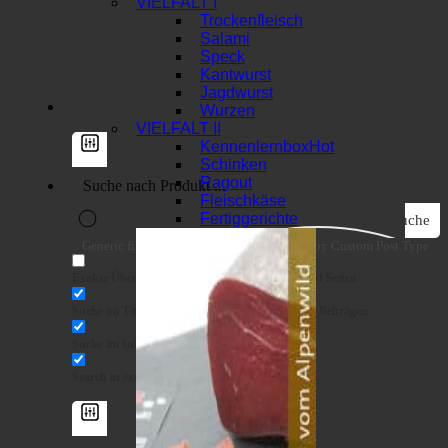
VIELFALT I
Trockenfleisch
Salami
Speck
Kantwurst
Jagdwurst
Wurzen
VIELFALT II
Kennenlernbox
Schinken
Ragout
Fleischkäse
Fertiggerichte
Suche
Generic filters
Filter by Custom Post Type
Exakte Übereinstimmung
Suche auf Seiten
Suche im Titel
Suche in Beiträgen
Suche im Inhalt
Search in excerpt