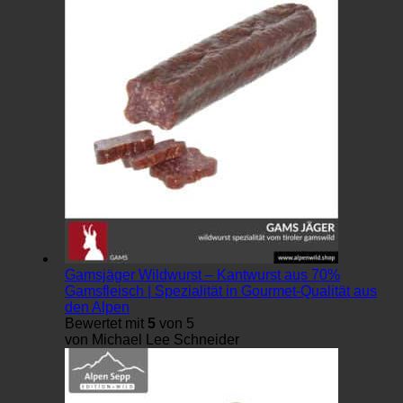
Gamsjäger Wildwurst – Kantwurst aus 70%
Gamsfleisch | Spezialität in Gourmet-Qualität aus
den Alpen
Bewertet mit
5
von 5
von Michael Lee Schneider