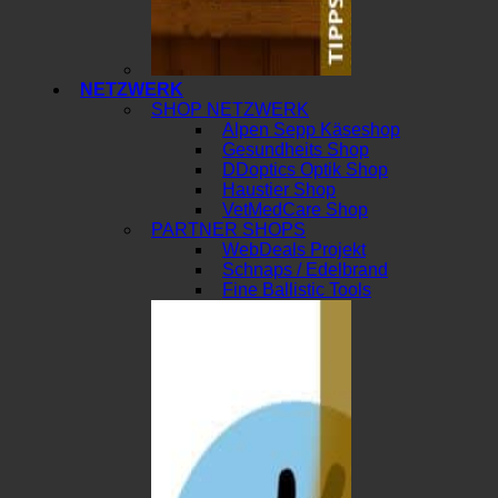
NETZWERK
SHOP NETZWERK
Alpen Sepp Käseshop
Gesundheits Shop
DDoptics Optik Shop
Haustier Shop
VetMedCare Shop
PARTNER SHOPS
WebDeals Projekt
Schnaps / Edelbrand
Fine Ballistic Tools