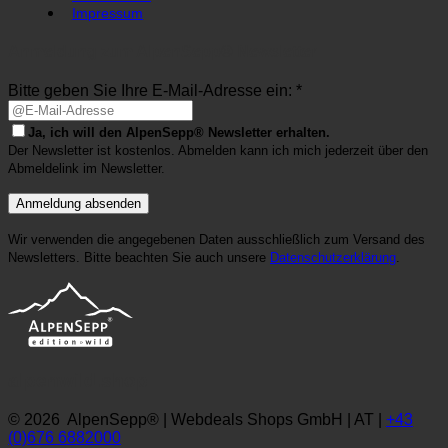
Impressum
Anmeldung zum AlpenSepp® Newsletter
Bitte geben Sie Ihre E-Mail-Adresse ein: *
Ja, ich will den AlpenSepp® Newsletter erhalten.
Der Newsletter ist kostenlos. Abmelden kann ich mich jederzeit über den
Abmeldelink im Newsletter.
Wir verwenden die angegebenen Daten ausschließlich zum Versand des
Newsletters. Bitte beachten Sie auch unsere
Datenschutzerklärung
.
alpenwild.shop
© 2026 AlpenSepp® | Webdeals Shops GmbH | AT |
+43
(0)676 6882000