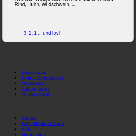
Rind, Huhn, Wildschwein, ...
3, 2, 1 ... und los!
Direkt. Einfach. Schnell.
Bestellstatus
Login + Registrierung
Gutscheine
Zahlungsarten
Versandkosten
Unser Service
Kontakt
FAQ | Häufige Fragen
AGB
Datenschutz