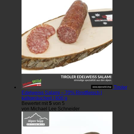
Tiroler
Edelweiss Salami – 70% Rindfleisch |
kaltgeräuchert | 600 g
Bewertet mit
5
von 5
von Michael Lee Schneider