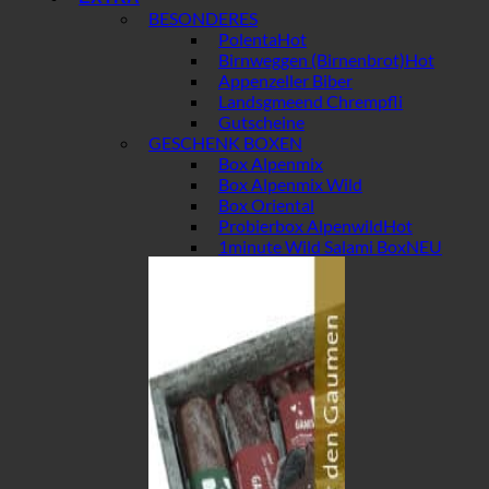
BESONDERES
Polenta
Birnweggen (Birnenbrot)
Appenzeller Biber
Landsgmeend Chrempfli
Gutscheine
GESCHENK BOXEN
Box Alpenmix
Box Alpenmix Wild
Box Oriental
Probierbox Alpenwild
1minute Wild Salami Box