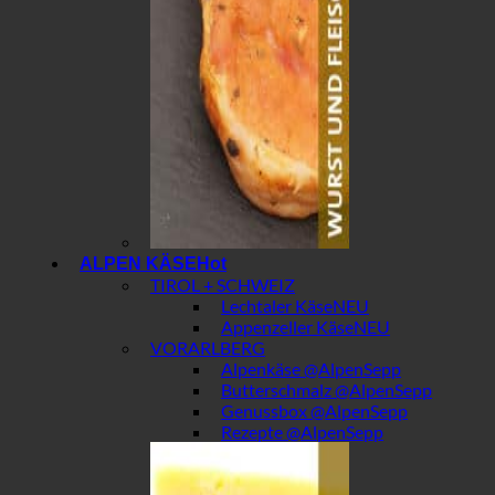
ALPEN KÄSE
TIROL + SCHWEIZ
Lechtaler Käse
Appenzeller Käse
VORARLBERG
Alpenkäse @AlpenSepp
Butterschmalz @AlpenSepp
Genussbox @AlpenSepp
Rezepte @AlpenSepp