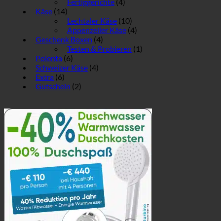
Fertiggerichte
(4)
Käse
(14)
Lechtaler Käse
(10)
Appenzeller Käse
(4)
Geschenk Boxen
(4)
Testen & Probieren
(1)
Polenta
(6)
Schweizer Käse
(4)
Extra
(6)
Gutschein
(2)