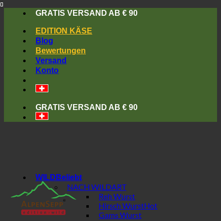
Skip
GRATIS VERSAND AB € 90
to
content
EDITION KÄSE
Blog
Bewertungen
Versand
Konto
GRATIS VERSAND AB € 90
WILD
NACH WILDART
Reh Wurst
Hirsch Wurst
Gams Wurst