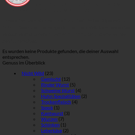
KANTWURST PRODUKTE VOM
ALPENWILD AB 1000 M SEEHÖHE
Unsere
vom heimischen Alpenwild ab
“Wilden Kantwürste”
1000 m Seehöhe überzeugen immer mehr Wildfans. Testen Sie
einfach einmal unsere
und erleben Sie
Alpenwild Produkte
den Unterschied.
Es wurden keine Produkte gefunden, die deiner Auswahl
entsprechen.
Genuss im Überblick
Nicht Wild
(23)
Gemischt
(12)
Rinder Wurst
(5)
Schweine Wurst
(4)
Huhn Spezialitäten
(2)
Trockenfleisch
(4)
Speck
(1)
Kantwurst
(3)
Wurzen
(7)
Schinken
(1)
Leberkäse
(2)