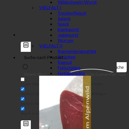
Wildschwein Wurst
VIELFALT I
Trockenfleisch
Salami
Speck
Kantwurst
Jagdwurst
Wurzen
VIELFALT II
Kennenlernbox
Schinken
Ragout
Suche
Fleischkäse
Fertiggerichte
Generic filters
Filter by Custom Post Type
Exakte Übereinstimmung
Suche auf Seiten
Suche im Titel
Suche in Beiträgen
Suche im Inhalt
Search in excerpt