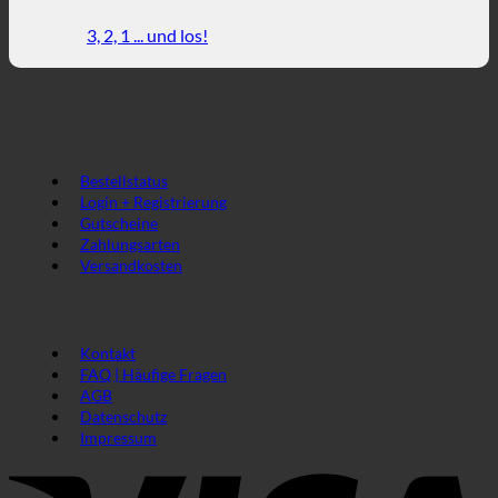
3, 2, 1 ... und los!
Direkt und Schnell
Bestellstatus
Login + Registrierung
Gutscheine
Zahlungsarten
Versandkosten
Unser Service
Kontakt
FAQ | Häufige Fragen
AGB
Datenschutz
Impressum
V