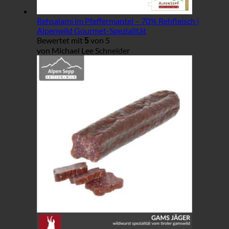
Rehsalami im Pfeffermantel – 70% Rehfleisch |
Alpenwild Gourmet-Spezialität
Bewertet mit
von 5
5
von Michael Lee Schneider