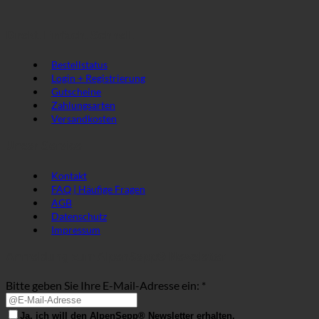
Direkt. Einfach. Schnell.
Bestellstatus
Login + Registrierung
Gutscheine
Zahlungsarten
Versandkosten
Unser Service
Kontakt
FAQ | Häufige Fragen
AGB
Datenschutz
Impressum
Anmeldung zum AlpenSepp® Newsletter
Bitte geben Sie Ihre E-Mail-Adresse ein: *
Ja, ich will den AlpenSepp® Newsletter erhalten.