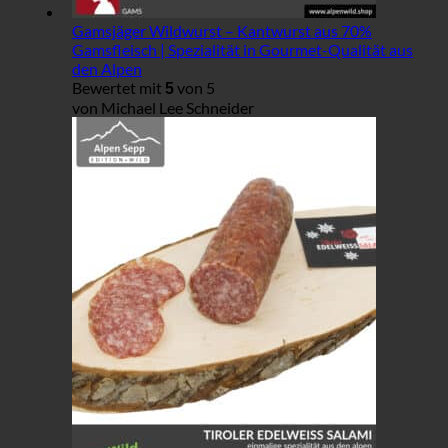
Gamsjäger Wildwurst – Kantwurst aus 70%
Gamsfleisch | Spezialität in Gourmet-Qualität aus
den Alpen
Bewertet mit
von 5
5
von Michael Lee Schneider