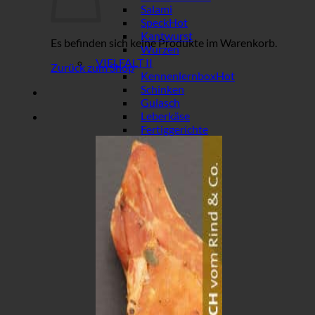
Salami
Speck
Kantwurst
Es befinden sich keine Produkte im Warenkorb.
Wurzen
VIELFALT II
Zurück zum Shop
Kennenlernbox
Schinken
Gulasch
Leberkäse
Fertiggerichte