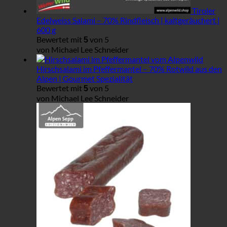
Tiroler
Edelweiss Salami – 70% Rindfleisch | kaltgeräuchert |
600 g
Bewertet mit
von 5
5
von Michael Lee Schneider
Hirschsalami im Pfeffermantel – 70% Rotwild aus den
Alpen | Gourmet Spezialität
Bewertet mit
von 5
5
von Michael Lee Schneider