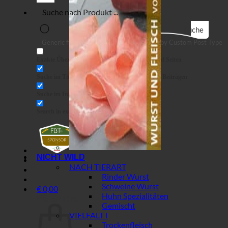
Suche
Generic filters
Filter by Custom Post Type
Exakte Übereinstimmung
Suche auf Seiten
Suche im Titel
Suche in Beiträgen
Suche im Inhalt
Search in excerpt
NICHT WILD
NACH TIERART
Rinder Wurst
Schweine Wurst
€
0,00
Huhn Spezialitäten
Warenkorb
Gemischt
VIELFALT I
Trockenfleisch