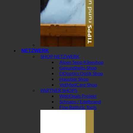
NETZWERK
SHOP NETZWERK
Alpen Sepp Käseshop
Gesundheits Shop
DDoptics Optik Shop
Haustier Shop
VetMedCare Shop
PARTNER SHOPS
WebDeals Projekt
Schnaps / Edelbrand
Fine Ballistic Tools