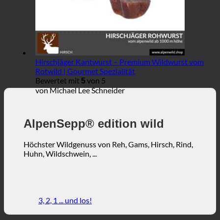
Hirschjäger Kantwurst – Premium Wildwurst vom
Rotwild | Gourmet Spezialität
Bewertet mit
von 5
5
von Michael Lee Schneider
AlpenSepp® edition wild
Höchster Wildgenuss von Reh, Gams, Hirsch, Rind,
Huhn, Wildschwein, ...
3, 2, 1 ... und los!