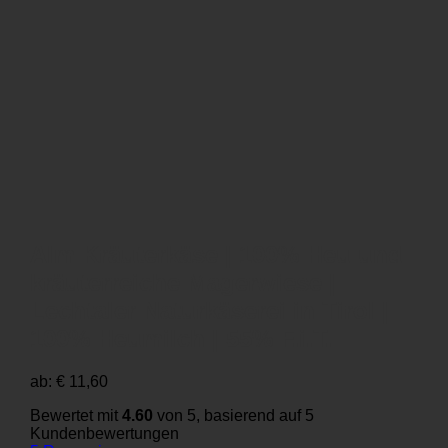
Alm Kräuterkäse | 100% Heu und
kräuterreiche Magerwiese |
Lechtaler Naturkäserei in Tirol |
100% Heumilch | 55% F.i.T.
ab:
€
11,60
Bewertet mit
4.60
von 5, basierend auf
5
Kundenbewertungen