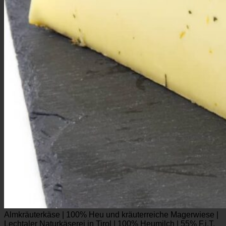
Almkräuterkäse | 100% Heu und kräuterreiche Magerwiese |
Lechtaler Naturkäserei in Tirol | 100% Heumilch | 55% F.i.T.