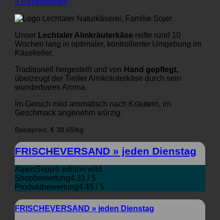
5
Rezensionen
Unser
Lechtaler Almkräuterkäse
reifte rund 10
Wochen lang in optimaler, kontrollierter Umgebung im
Käsekeller.
Traditionell hergestellt und von
Hand gepflegt,
überzeugt der Tiroler Almkräuterkäse durch sein
wunderbares Aroma.
Im Geruch mild aromatisch nach Kräutern, im
Geschmack angenehm würzig.
Basispreis: € 38,65/kg
FRISCHEVERSAND » jeden Dienstag
AlpenSepp® edition wild
Shopbewertung
4.31 / 5
Produktbewertung
4.45 / 5
FRISCHEVERSAND » jeden Dienstag