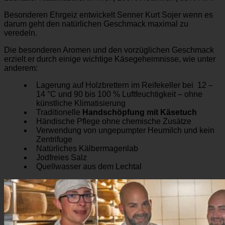
Besonderen Ehrgeiz entwickelt Senner Kurt Sojer wenn es
darum geht den natürlichen Geschmack maximal zu
veredeln.
Die besonderen Aromen und den vorzüglichen Geschmack
erzielt er durch einige wichtige Käsegeheimnisse, wie unter
anderem:
Lagerung auf Holzbrettern im Reifekeller bei 12 –
14 °C und 90 bis 100 % Luftfeuchtigkeit – ohne
künstliche Klimatisierung
Traditionelle
Handschöpfung mit Käsetuch
Händische Pflege ohne chemische Zusätze
Verwendung von ungepumpter Heumilch und kein
Zentrifuge
Natürliches Kälbermagenlab
Jodfreies Salz
Quellwasser aus dem Lechtal