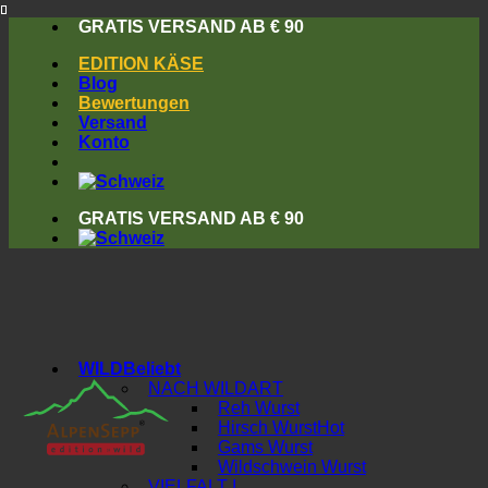
Skip
GRATIS VERSAND AB € 90
to
EDITION KÄSE
content
Blog
Bewertungen
Versand
Konto
GRATIS VERSAND AB € 90
WILD
NACH WILDART
Reh Wurst
Hirsch Wurst
Gams Wurst
Wildschwein Wurst
VIELFALT I