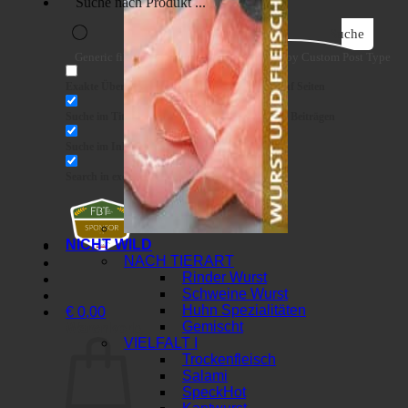
Suche
Generic filters
Filter by Custom Post Type
Exakte Übereinstimmung
Suche auf Seiten
Suche im Titel
Suche in Beiträgen
Suche im Inhalt
Search in excerpt
NICHT WILD
NACH TIERART
Rinder Wurst
Schweine Wurst
Huhn Spezialitäten
€
0,00
Gemischt
Warenkorb
VIELFALT I
Trockenfleisch
Salami
Speck