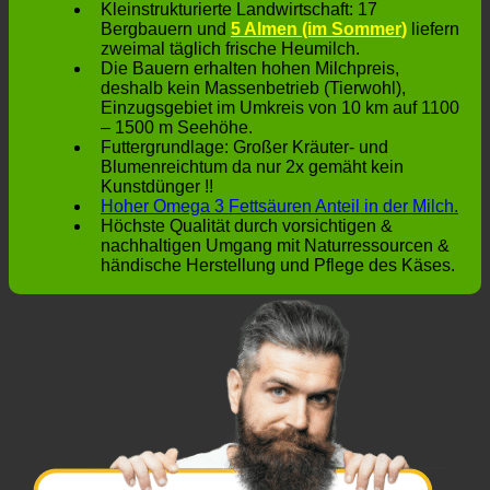
Kleinstrukturierte Landwirtschaft: 17
Bergbauern und
5 Almen (im Sommer
)
liefern
zweimal täglich frische Heumilch.
Die Bauern erhalten hohen Milchpreis,
deshalb kein Massenbetrieb (Tierwohl),
Einzugsgebiet im Umkreis von 10 km auf 1100
– 1500 m Seehöhe.
Futtergrundlage: Großer Kräuter- und
Blumenreichtum da nur 2x gemäht kein
Kunstdünger !!
Hoher Omega 3 Fettsäuren Anteil in der Milch.
Höchste Qualität durch vorsichtigen &
nachhaltigen Umgang mit Naturressourcen &
händische Herstellung und Pflege des Käses.