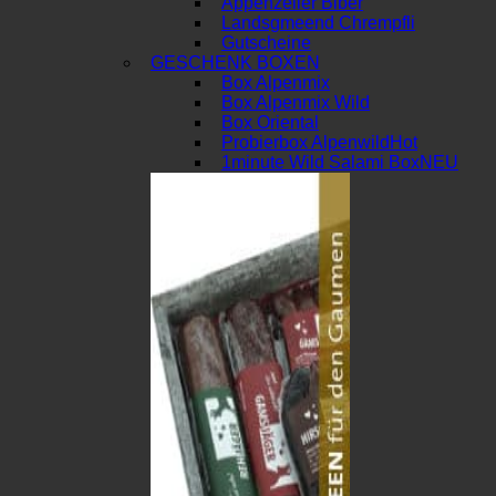
Appenzeller Biber
Landsgmeend Chrempfli
Gutscheine
GESCHENK BOXEN
Box Alpenmix
Box Alpenmix Wild
Box Oriental
Probierbox Alpenwild
1minute Wild Salami Box