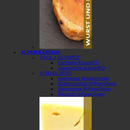
ALPEN KÄSE
TIROL + SCHWEIZ
Lechtaler Käse
Appenzeller Käse
VORARLBERG
Alpenkäse @AlpenSepp
Butterschmalz @AlpenSepp
Genussbox @AlpenSepp
Rezepte @AlpenSepp