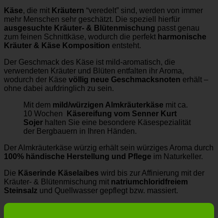
Käse
, die mit
Kräutern
“veredelt” sind, werden von immer
mehr Menschen sehr geschätzt. Die speziell hierfür
ausgesuchte Kräuter- & Blütenmischung
passt genau
zum feinen Schnittkäse, wodurch die perfekt
harmonische
Kräuter & Käse Komposition
entsteht.
Der Geschmack des Käse ist mild-aromatisch, die
verwendeten Kräuter und Blüten entfalten ihr Aroma,
wodurch der
Käse
völlig neue Geschmacksnoten
erhält –
ohne dabei aufdringlich zu sein.
Mit dem
mild/würzigen Almkräuterkäse
mit ca.
10 Wochen
Käsereifung vom Senner Kurt
Sojer
halten Sie eine besondere Käsespezialität
der Bergbauern in Ihren Händen.
Der Almkräuterkäse würzig erhält sein würziges Aroma durch
100% händische Herstellung und Pflege
im Naturkeller.
Die
Käserinde Käselaibes
wird bis zur Affinierung mit der
Kräuter- & Blütenmischung mit
natriumchloridfreiem
Steinsalz
und Quellwasser gepflegt bzw. massiert.