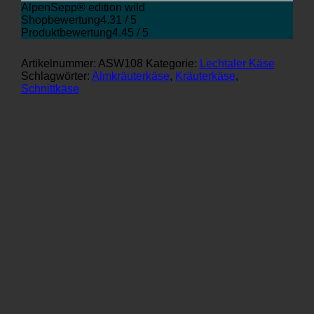
AlpenSepp® edition wild
Shopbewertung
4.31 / 5
Produktbewertung
4.45 / 5
Artikelnummer:
ASW108
Kategorie:
Lechtaler Käse
Schlagwörter:
Almkräuterkäse
,
Kräuterkäse
,
Schnittkäse