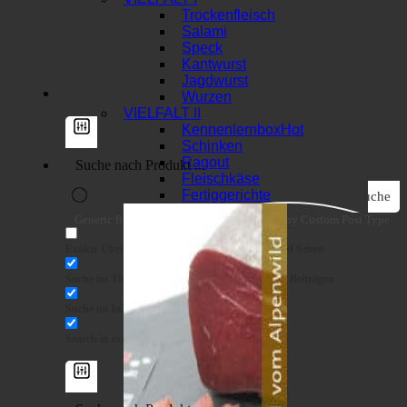
Trockenfleisch
Salami
Speck
Kantwurst
Jagdwurst
Wurzen
VIELFALT II
Kennenlernbox
Schinken
Ragout
Fleischkäse
Fertiggerichte
Suche
Generic filters
Filter by Custom Post Type
Exakte Übereinstimmung
Suche auf Seiten
Suche im Titel
Suche in Beiträgen
Suche im Inhalt
Search in excerpt