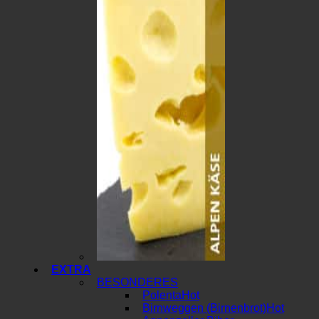
EXTRA
BESONDERES
Polenta
Birnweggen (Birnenbrot)