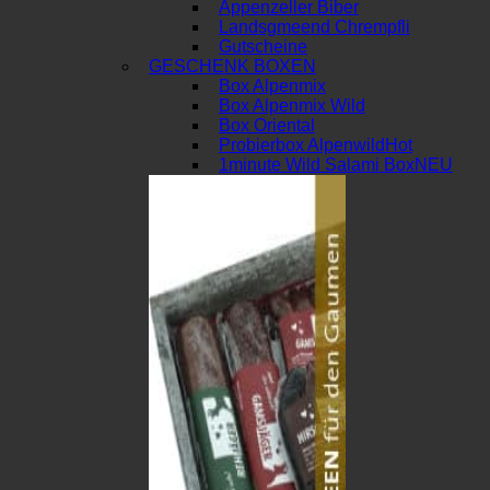
Appenzeller Biber
Landsgmeend Chrempfli
Gutscheine
GESCHENK BOXEN
Box Alpenmix
Box Alpenmix Wild
Box Oriental
Probierbox Alpenwild
1minute Wild Salami Box