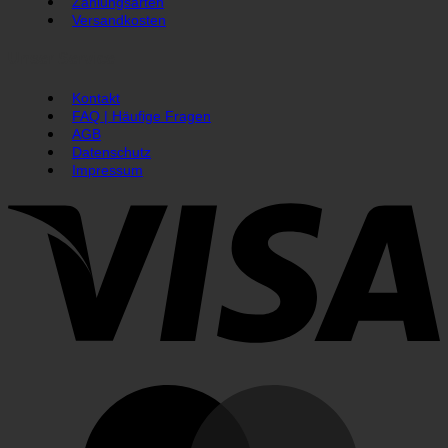
Zahlungsarten
Versandkosten
Unser Service
Kontakt
FAQ | Häufige Fragen
AGB
Datenschutz
Impressum
V
M