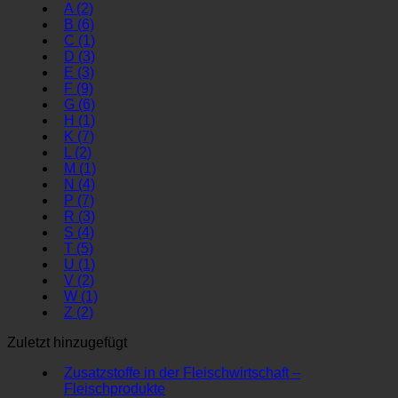
A
(2)
B
(6)
C
(1)
D
(3)
E
(3)
F
(9)
G
(6)
H
(1)
K
(7)
L
(2)
M
(1)
N
(4)
P
(7)
R
(3)
S
(4)
T
(5)
U
(1)
V
(2)
W
(1)
Z
(2)
Zuletzt hinzugefügt
Zusatzstoffe in der Fleischwirtschaft –
Fleischprodukte