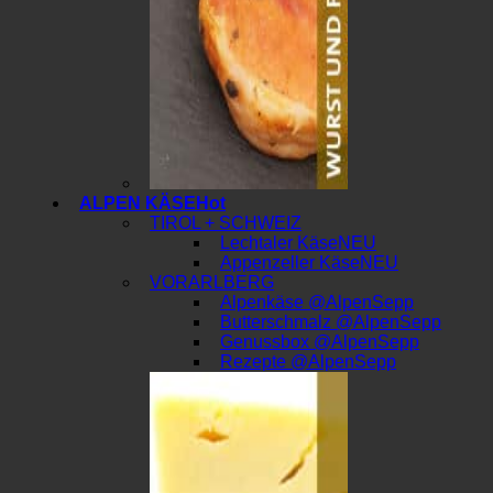
ALPEN KÄSE
TIROL + SCHWEIZ
Lechtaler Käse
Appenzeller Käse
VORARLBERG
Alpenkäse @AlpenSepp
Butterschmalz @AlpenSepp
Genussbox @AlpenSepp
Rezepte @AlpenSepp