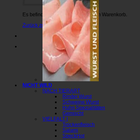
Es befinden sich keine Produkte im Warenkorb.
Zurück zum Shop
NICHT WILD
NACH TIERART
Rinder Wurst
Schweine Wurst
Huhn Spezialitäten
Gemischt
VIELFALT I
Trockenfleisch
Salami
Speck