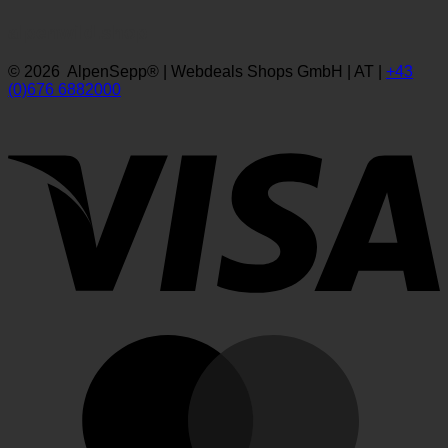
alpenwild.shop
© 2026 AlpenSepp® | Webdeals Shops GmbH | AT |
+43
(0)676 6882000
V
M