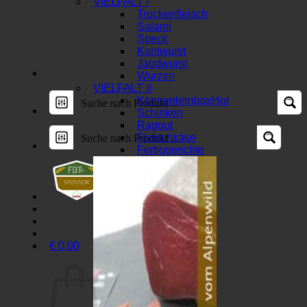
VIELFALT I
Trockenfleisch
Salami
Speck
Kantwurst
Jagdwurst
Wurzen
VIELFALT II
Kennenlernbox
Schinken
Ragout
Fleischkäse
Fertiggerichte
€
0,00
Warenkorb