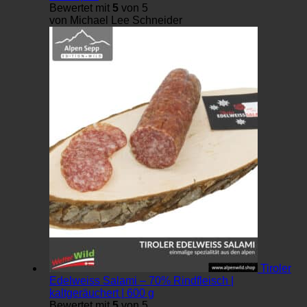
Bewertet mit
5
von 5
von Michael Lee Schneider
Tiroler
Edelweiss Salami – 70% Rindfleisch |
kaltgeräuchert | 600 g
Bewertet mit
5
von 5