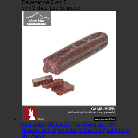
Bewertet mit
5
von 5
von Michael Lee Schneider
Gamsjäger Wildwurst – Kantwurst aus 70%
Gamsfleisch | Spezialität in Gourmet-Qualität aus
den Alpen