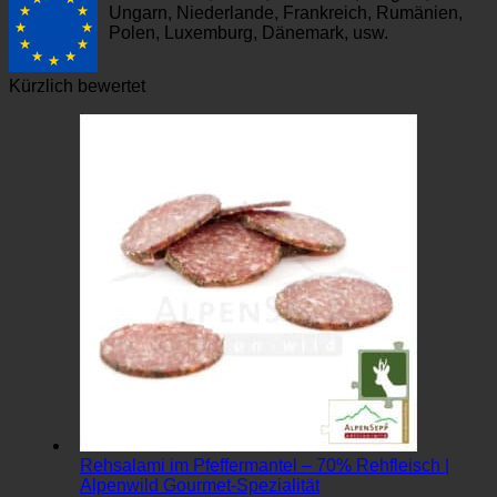
Ungarn, Niederlande, Frankreich, Rumänien,
Polen, Luxemburg, Dänemark, usw.
Kürzlich bewertet
Rehsalami im Pfeffermantel – 70% Rehfleisch |
Alpenwild Gourmet-Spezialität