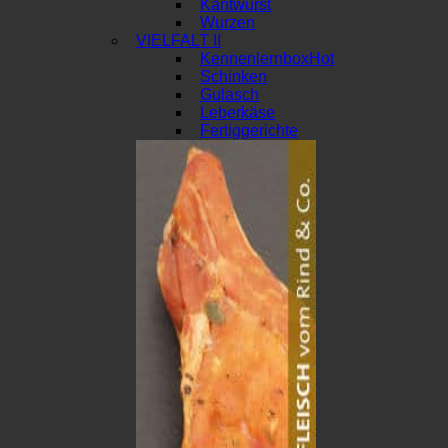
Kantwurst
Wurzen
VIELFALT II
Kennenlernbox
Schinken
Gulasch
Leberkäse
Fertiggerichte