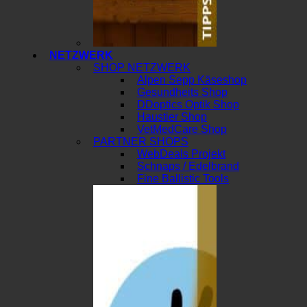
NETZWERK
SHOP NETZWERK
Alpen Sepp Käseshop
Gesundheits Shop
DDoptics Optik Shop
Haustier Shop
VetMedCare Shop
PARTNER SHOPS
WebDeals Projekt
Schnaps / Edelbrand
Fine Ballistic Tools