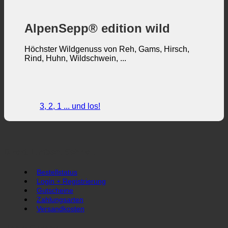
AlpenSepp® edition wild
Höchster Wildgenuss von Reh, Gams, Hirsch,
Rind, Huhn, Wildschwein, ...
3, 2, 1 ... und los!
Direkt. Einfach. Schnell.
Bestellstatus
Login + Registrierung
Gutscheine
Zahlungsarten
Versandkosten