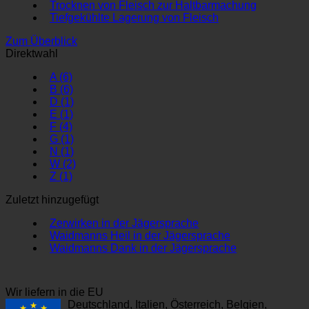
Trocknen von Fleisch zur Haltbarmachung
Tiefgekühlte Lagerung von Fleisch
Zum Überblick
Direktwahl
A
(6)
B
(6)
D
(1)
E
(1)
F
(4)
G
(1)
N
(1)
W
(2)
Z
(1)
Zuletzt hinzugefügt
Zerwirken in der Jägersprache
Waidmanns Heil in der Jägersprache
Waidmanns Dank in der Jägersprache
Wir liefern in die EU
Deutschland, Italien, Österreich, Belgien,