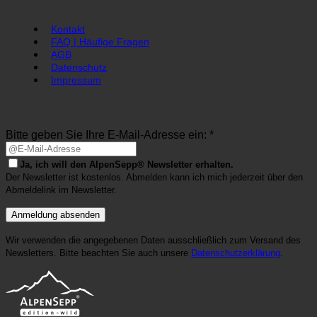
Unser Service
Kontakt
FAQ | Häufige Fragen
AGB
Datenschutz
Impressum
Anmeldung zum AlpenSepp® Newsletter
Bitte geben Sie Ihre E-Mail-Adresse ein: *
Ja, ich will den AlpenSepp® Newsletter erhalten.
Der Newsletter ist kostenlos. Abmelden kann ich mich jederzeit über den
Abmeldelink im Newsletter.
Wir verwenden die angegebenen Daten ausschließlich zum Versand des
Newsletters. Bitte beachten Sie auch unsere
Datenschutzerklärung
.