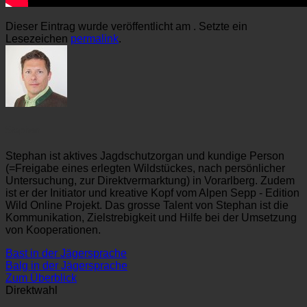
Dieser Eintrag wurde veröffentlicht am . Setzte ein
Lesezeichen
permalink
.
Stephan
Stephan ist aktives Jagdschutzorgan und kundige Person
(=Freigabe eines erlegten Wildstückes, nach persönlicher
Untersuchung, zur Direktvermarktung) in Vorarlberg. Zudem
ist er der Initiator und kreative Kopf vom Alpen Sepp - Edition
Wild Online Projekt. Das grosse Talent von Stephan ist die
Kommunikation, Zielstrebigkeit und Hilfe bei der Umsetzung
von Kooperationen.
Bast in der Jägersprache
Balg in der Jägersprache
Zum Überblick
Direktwahl