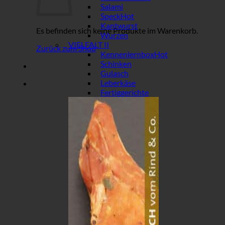
Salami
Speck
Kantwurst
Es befinden sich keine Produkte im Warenkorb.
Wurzen
VIELFALT II
Zurück zum Shop
Kennenlernbox
Schinken
Gulasch
Leberkäse
Fertiggerichte