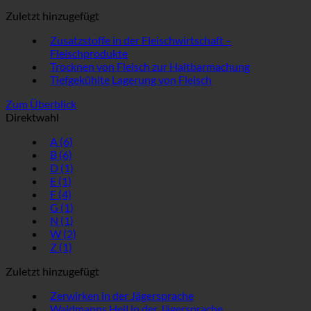
Zuletzt hinzugefügt
Zusatzstoffe in der Fleischwirtschaft –
Fleischprodukte
Trocknen von Fleisch zur Haltbarmachung
Tiefgekühlte Lagerung von Fleisch
Zum Überblick
Direktwahl
A
(6)
B
(6)
D
(1)
E
(1)
F
(4)
G
(1)
N
(1)
W
(2)
Z
(1)
Zuletzt hinzugefügt
Zerwirken in der Jägersprache
Waidmanns Heil in der Jägersprache