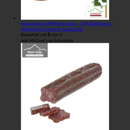
Rehsalami im Pfeffermantel – 70% Rehfleisch |
Alpenwild Gourmet-Spezialität
Bewertet mit
von 5
5
von Michael Lee Schneider