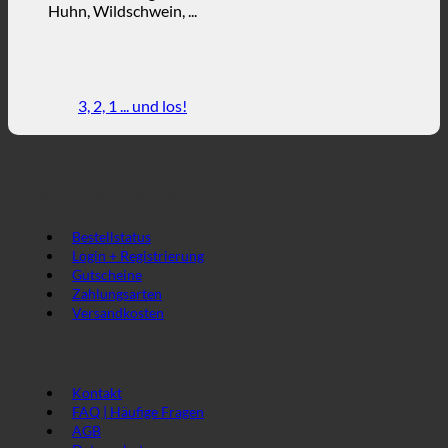
Huhn, Wildschwein, ...
3, 2, 1 ... und los!
Direkt. Einfach. Schnell.
Bestellstatus
Login + Registrierung
Gutscheine
Zahlungsarten
Versandkosten
Unser Service
Kontakt
FAQ | Häufige Fragen
AGB