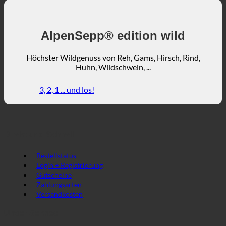
AlpenSepp® edition wild
Höchster Wildgenuss von Reh, Gams, Hirsch, Rind,
Huhn, Wildschwein, ...
3, 2, 1 ... und los!
Direkt und Schnell
Bestellstatus
Login + Registrierung
Gutscheine
Zahlungsarten
Versandkosten
Unser Service