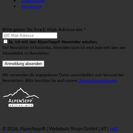
Datenschutz
Impressum
Anmeldung zum AlpenSepp® Newsletter
Bitte geben Sie Ihre E-Mail-Adresse ein: *
Ja, ich will den AlpenSepp® Newsletter erhalten.
Der Newsletter ist kostenlos. Abmelden kann ich mich jederzeit über den
Abmeldelink im Newsletter.
Wir verwenden die angegebenen Daten ausschließlich zum Versand des
Newsletters. Bitte beachten Sie auch unsere
Datenschutzerklärung
.
alpenwild.shop
© 2026 AlpenSepp® | Webdeals Shops GmbH | AT |
+43