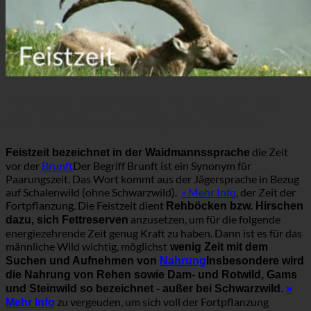
Feistzeit bezeichnet ist die Zeit vor
der Brunft zur Energieaufnahme
die Zeit
Feistzeit bezeichnet in der Waidmannssprache
vor der
Brunft
Der Begriff Brunft ist ein Synonym für
Paarungszeit. Das Wort kommt aus der Jägersprache in Bezug
auf Schalenwild (ohne Schwarzwild).
» Mehr Info
, der Zeit der
Fortpflanzung. Die Feistzeit dient
Rehböcken bzw. Hirschen
anzusetzen, um für die folgende
dazu, sich Fettreserven
energiezehrende Zeit genug Kraft zu haben. Dann ist es für das
männliche Wild wichtig, möglichst
wenig Zeit mit dem
Suchen und Aufnehmen von
Nahrung
Insbesondere wird
die Nahrung von Rehen sowie Dam- und Rotwild, Gams
und Steinwild so bezeichnet - außer bei Schwarzwild.
»
zu vergeuden, um sich voll der Fortpflanzung
Mehr Info