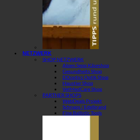
NETZWERK
SHOP NETZWERK
Alpen Sepp Käseshop
Gesundheits Shop
DDoptics Optik Shop
Haustier Shop
VetMedCare Shop
PARTNER SHOPS
WebDeals Projekt
Schnaps / Edelbrand
Fine Ballistic Tools