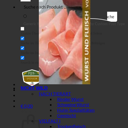
Suche
Generic filters
Filter by Custom Post Type
Exakte Übereinstimmung
Suche auf Seiten
Suche im Titel
Suche in Beiträgen
Suche im Inhalt
Search in excerpt
NICHT WILD
NACH TIERART
Rinder Wurst
Schweine Wurst
€
0,00
Huhn Spezialitäten
Warenkorb
Gemischt
VIELFALT I
Trockenfleisch