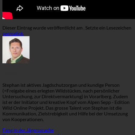
Dieser Eintrag wurde veröffentlicht am . Setzte ein Lesezeichen
permalink
.
Stephan
Stephan ist aktives Jagdschutzorgan und kundige Person
(=Freigabe eines erlegten Wildstückes, nach persönlicher
Untersuchung, zur Direktvermarktung) in Vorarlberg. Zudem
ist er der Initiator und kreative Kopf vom Alpen Sepp - Edition
Wild Online Projekt. Das grosse Talent von Stephan ist die
Kommunikation, Zielstrebigkeit und Hilfe bei der Umsetzung
von Kooperationen.
Fang in der Jägersprache