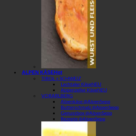
ALPEN KÄSE
TIROL + SCHWEIZ
Lechtaler Käse
Appenzeller Käse
VORARLBERG
Alpenkäse @AlpenSepp
Butterschmalz @AlpenSepp
Genussbox @AlpenSepp
Rezepte @AlpenSepp