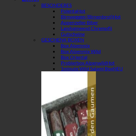
BESONDERES
Polenta
Birnweggen (Birnenbrot)
Appenzeller Biber
Landsgmeend Chrempfli
Gutscheine
GESCHENK BOXEN
Box Alpenmix
Box Alpenmix Wild
Box Oriental
Probierbox Alpenwild
1minute Wild Salami Box