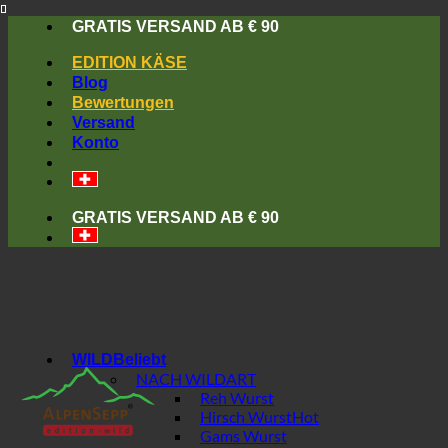
Skip
GRATIS VERSAND AB € 90
to
content
EDITION KÄSE
Blog
Bewertungen
Versand
Konto
GRATIS VERSAND AB € 90
WILD
NACH WILDART
Reh Wurst
Hirsch Wurst
Gams Wurst