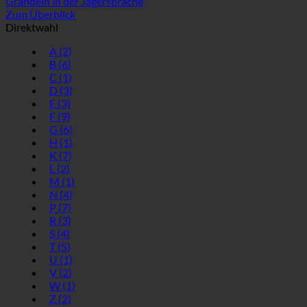
Grandeln in der Jägersprache
Zum Überblick
Direktwahl
A
(2)
B
(6)
C
(1)
D
(3)
E
(3)
F
(9)
G
(6)
H
(1)
K
(7)
L
(2)
M
(1)
N
(4)
P
(7)
R
(3)
S
(4)
T
(5)
U
(1)
V
(2)
W
(1)
Z
(2)