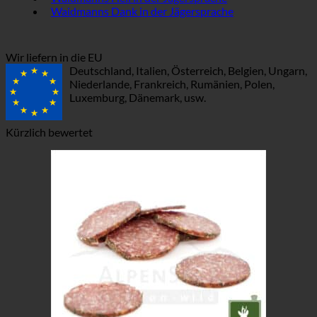
Waidmanns Dank in der Jägersprache
Wir liefern in die EU
Deutschland, Italien, Österreich, Belgien, Ungarn,
Niederlande, Frankreich, Rumänien, Polen,
Luxemburg, Dänemark, usw.
Kürzlich bewertet