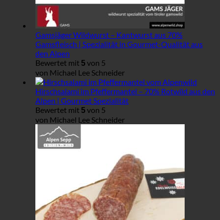
Gamsjäger Wildwurst – Kantwurst aus 70%
Gamsfleisch | Spezialität in Gourmet-Qualität aus
den Alpen
Bewertet mit
von 5
5
von Michael Lee Schneider
Hirschsalami im Pfeffermantel – 70% Rotwild aus den
Alpen | Gourmet Spezialität
Bewertet mit
von 5
5
von Michael Lee Schneider