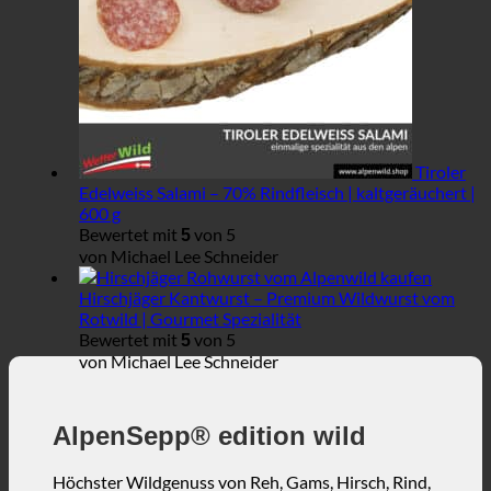
Tiroler
Edelweiss Salami – 70% Rindfleisch | kaltgeräuchert |
600 g
Bewertet mit
von 5
5
von Michael Lee Schneider
Hirschjäger Kantwurst – Premium Wildwurst vom
Rotwild | Gourmet Spezialität
Bewertet mit
von 5
5
von Michael Lee Schneider
AlpenSepp® edition wild
Höchster Wildgenuss von Reh, Gams, Hirsch, Rind,