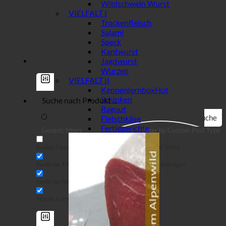
Wildschwein Wurst
VIELFALT I
Trockenfleisch
Salami
Speck
Kantwurst
Jagdwurst
Wurzen
VIELFALT II
Kennenlernbox
Schinken
Ragout
Suche
Fleischkäse
Fertiggerichte
Generic filters
Filter by Custom Post Type
Exakte Übereinstimmung
Suche auf Seiten
Suche im Titel
Suche in Beiträgen
Suche im Inhalt
Search in excerpt