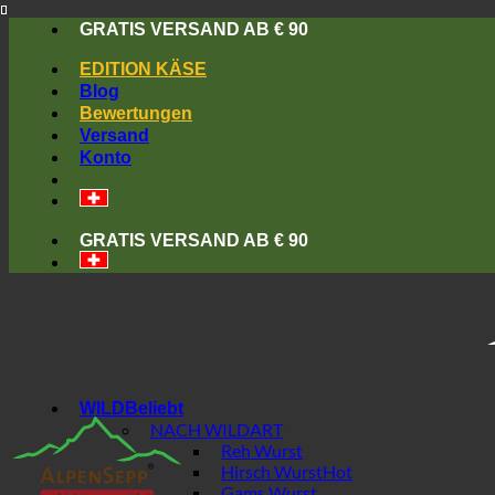
Skip
GRATIS VERSAND AB € 90
to
content
EDITION KÄSE
Blog
Bewertungen
Versand
Konto
GRATIS VERSAND AB € 90
WILD
NACH WILDART
Reh Wurst
Hirsch Wurst
Gams Wurst