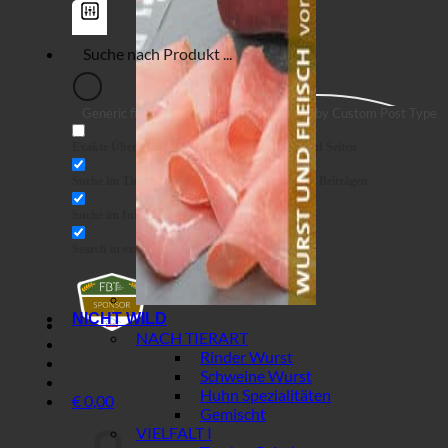
Generic filters
Filter by Custom Post Type
Exakte Übereinstimmung
Suche auf Seiten
Suche im Titel
Suche in Beiträgen
Suche im Inhalt
Search in excerpt
NICHT WILD
NACH TIERART
Rinder Wurst
Schweine Wurst
Huhn Spezialitäten
€
0,00
Gemischt
Warenkorb
VIELFALT I