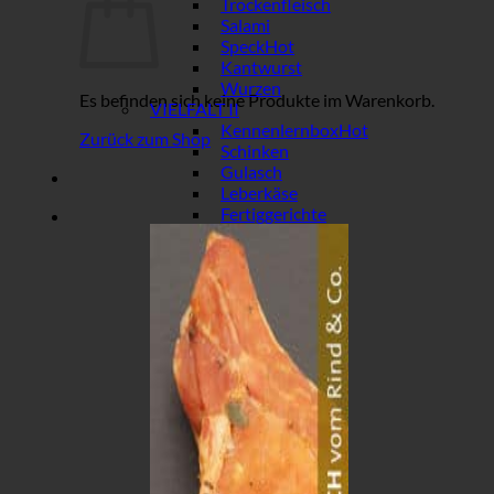
Trockenfleisch
Salami
Speck
Kantwurst
Wurzen
Es befinden sich keine Produkte im Warenkorb.
VIELFALT II
Kennenlernbox
Zurück zum Shop
Schinken
Gulasch
Leberkäse
Fertiggerichte