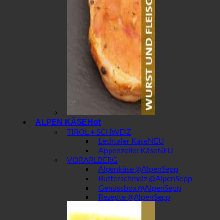
ALPEN KÄSE
TIROL + SCHWEIZ
Lechtaler Käse
Appenzeller Käse
VORARLBERG
Alpenkäse @AlpenSepp
Butterschmalz @AlpenSepp
Genussbox @AlpenSepp
Rezepte @AlpenSepp