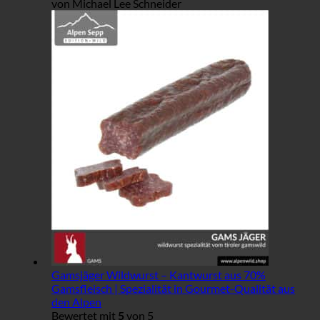
von Michael Lee Schneider
Gamsjäger Wildwurst – Kantwurst aus 70%
Gamsfleisch | Spezialität in Gourmet-Qualität aus
den Alpen
Bewertet mit
5
von 5