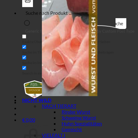
Suche
Generic filters
Filter by Custom Post Type
Exakte Übereinstimmung
Suche auf Seiten
Suche im Titel
Suche in Beiträgen
Suche im Inhalt
Search in excerpt
NICHT WILD
NACH TIERART
Rinder Wurst
Schweine Wurst
€
0,00
Huhn Spezialitäten
Warenkorb
Gemischt
VIELFALT I