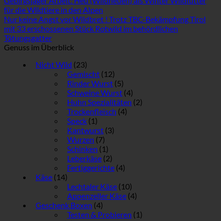
Gebirgsjäger Arbeit: Heu (Wildheuen) als Winter Wildfutter
für die Wildtiere in den Alpen
Nur keine Angst vor Wildbret ! Trotz TBC-Bekämpfung Tirol
mit 33 erschossenen Stück Rotwild im behördlichen
Tötungsgatter
Genuss im Überblick
Nicht Wild
(23)
Gemischt
(12)
Rinder Wurst
(5)
Schweine Wurst
(4)
Huhn Spezialitäten
(2)
Trockenfleisch
(4)
Speck
(1)
Kantwurst
(3)
Wurzen
(7)
Schinken
(1)
Leberkäse
(2)
Fertiggerichte
(4)
Käse
(14)
Lechtaler Käse
(10)
Appenzeller Käse
(4)
Geschenk Boxen
(4)
Testen & Probieren
(1)