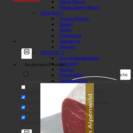
Gams Wurst
Wildschwein Wurst
VIELFALT I
Trockenfleisch
Salami
Speck
Kantwurst
Jagdwurst
Wurzen
VIELFALT II
Kennenlernbox
Schinken
Ragout
Fleischkäse
Suche
Fertiggerichte
Generic filters
Filter by Custom Post Type
Exakte Übereinstimmung
Suche auf Seiten
Suche im Titel
Suche in Beiträgen
Suche im Inhalt
Search in excerpt