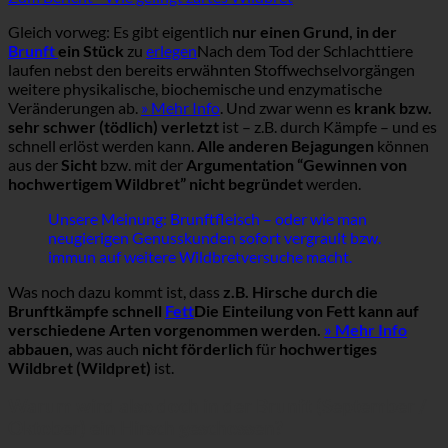
Gleich vorweg: Es gibt eigentlich
nur einen Grund, in der
Brunft
ein Stück
zu
erlegen
Nach dem Tod der Schlachttiere
laufen nebst den bereits erwähnten Stoffwechselvorgängen
weitere physikalische, biochemische und enzymatische
Veränderungen ab.
» Mehr Info
. Und zwar wenn es
krank bzw.
sehr schwer (tödlich) verletzt
ist – z.B. durch Kämpfe – und es
schnell erlöst werden kann.
Alle anderen Bejagungen
können
aus der
Sicht
bzw. mit der
Argumentation “Gewinnen von
hochwertigem Wildbret” nicht begründet
werden.
Unsere Meinung: Brunftfleisch – oder wie man
neugierigen Genusskunden sofort vergrault bzw.
immun auf weitere Wildbretversuche macht.
Was noch dazu kommt ist, dass
z.B. Hirsche durch die
Brunftkämpfe schnell
Fett
Die Einteilung von Fett kann auf
verschiedene Arten vorgenommen werden.
» Mehr Info
abbauen,
was auch
nicht förderlich
für
hochwertiges
Wildbret (Wildpret)
ist.
Warum wird also doch in der Brunft (September /
Oktober) ein Hirsch geschossen?