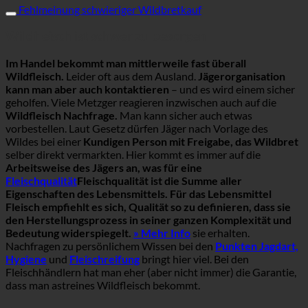
Fehlmeinung schwieriger Wildbretkauf
Wildfleisch ist schwer zu besorgen
Im Handel bekommt man mittlerweile fast überall
Wildfleisch.
Leider oft aus dem Ausland.
Jägerorganisation
kann man aber auch kontaktieren
– und es wird einem sicher
geholfen. Viele Metzger reagieren inzwischen auch auf die
Wildfleisch Nachfrage.
Man kann sicher auch etwas
vorbestellen. Laut Gesetz dürfen Jäger nach Vorlage des
Wildes bei einer
Kundigen Person mit Freigabe, das Wildbret
selber direkt vermarkten. Hier kommt es immer auf die
Arbeitsweise des Jägers an, was für eine
Fleischqualität
Fleischqualität ist die Summe aller
Eigenschaften des Lebensmittels. Für das Lebensmittel
Fleisch empfiehlt es sich, Qualität so zu definieren, dass sie
den Herstellungsprozess in seiner ganzen Komplexität und
Bedeutung widerspiegelt.
» Mehr Info
sie erhalten.
Nachfragen zu persönlichem Wissen bei den
Punkten Jagdart,
Hygiene
und
Fleischreifung
bringt hier viel. Bei den
Fleischhändlern hat man eher (aber nicht immer) die Garantie,
dass man astreines Wildfleisch bekommt.