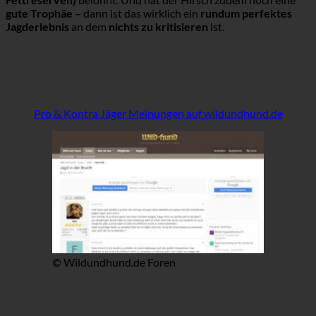
gute Trophäe
– dann ist das wirklich ein
rundum perfektes
Jagderlebnis
an dem
nichts zu kritisieren
ist.
Erfahren Sie die Einstellung verschiedener Jäger
und Jägerinnen in speziellen Foren zum Thema
Jagen in der Brunft
Pro & Kontra Jäger Meinungen auf wildundhund.de
© Wildundhund.de Foren
Übersicht – die wichtigsten Irrtümer zu Wildfleisch
bzw. Wildbret (auch Wildpret, Wildbraet genannt)