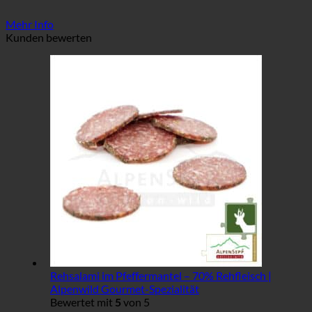
Mehr Info
Kunden bewerten
Rehsalami im Pfeffermantel – 70% Rehfleisch |
Alpenwild Gourmet-Spezialität
Bewertet mit
5
von 5