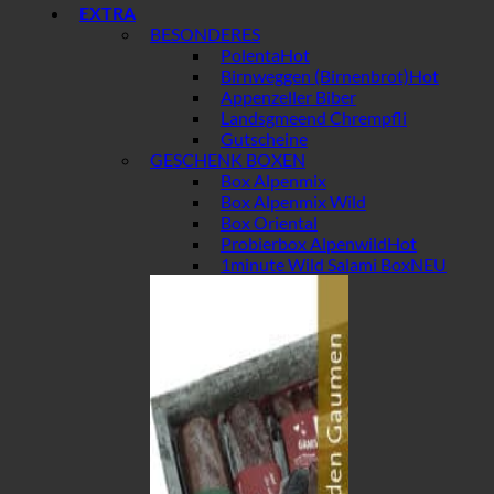
EXTRA
BESONDERES
Polenta
Birnweggen (Birnenbrot)
Appenzeller Biber
Landsgmeend Chrempfli
Gutscheine
GESCHENK BOXEN
Box Alpenmix
Box Alpenmix Wild
Box Oriental
Probierbox Alpenwild
1minute Wild Salami Box