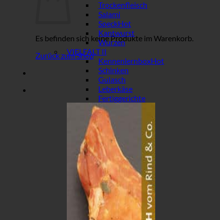
Trockenfleisch
Salami
Speck
Kantwurst
Es befinden sich keine Produkte im Warenkorb.
Wurzen
VIELFALT II
Zurück zum Shop
Kennenlernbox
Schinken
Gulasch
Leberkäse
Fertiggerichte