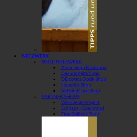
NETZWERK
SHOP NETZWERK
Alpen Sepp Käseshop
Gesundheits Shop
DDoptics Optik Shop
Haustier Shop
VetMedCare Shop
PARTNER SHOPS
WebDeals Projekt
Schnaps / Edelbrand
Fine Ballistic Tools