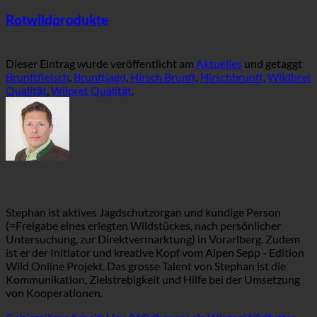
Auszug unserer wohlschmeckenden
Rotwildprodukte
aus garantiert brunftfreier
Alpenjagd
Dieser Eintrag wurde veröffentlicht am
Aktuelles
und getaggt
Brunftfleisch
,
Brunftjagd
,
Hirsch Brunft
,
Hirschbrunft
,
Wildbret
Qualität
,
Wilpret Qualität
.
Stephan
Stephan ist aktives Jagdschutzorgan und kundige Person
(=Freigabe eines erlegten Wildstückes, nach persönlicher
Untersuchung, zur Direktvermarktung) in Vorarlberg. Zudem
ist er der Initiator und kreative Kopf vom Alpen Sepp - Edition
Wild Online Projekt. Das grosse Talent von Stephan ist die
Kommunikation, Zielstrebigkeit und Hilfe bei der Umsetzung
von Kooperationen.