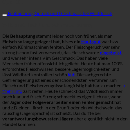
Qualität
Fehlmeinung Geruch und Geschmack bei Wildfleisch
Wildbret riecht und schmeckt streng
Die
Behauptung
stammt leider noch von früher, als man
Fleisch so lange gelagert hat, bis es ein
Hautgout
war bzw.
einfach Kühlmaschinen fehlten. Der Fleischgeruch war sehr
streng (schon fast verwesend), das Fleisch wurde
eingebeizt
und war sehr intensiv im Geschmack. Das haben viele
Menschen früher offensichtlich geliebt. Heute hat man 100%
erforschtes Fleischwissen, bessere Lagermöglichkeiten und
lässt Wildbret kontrolliert schön
kühl
Die sachgerechte
Gefrierlagerung ist eines der schonendsten Verfahren, um
Fleisch und Fleischerzeugnisse langfristig haltbar zu machen.
»
Mehr Info
zart reifen. Heute schmeckt das Wildfleisch immer
noch klar und frisch. Streng schmeckt es eigentlich nur, wenn
der
Jäger oder Folgeverarbeiter einen Fehler gemacht
hat
und z.B. einen Hirsch in der Brunft oder ein Wildschwein, das
rauschig (Jägersprache) ist schießt. Das dürfte bei
verantwortungsbewussten Jägern
aber eigentlich nicht in den
Handel kommen!