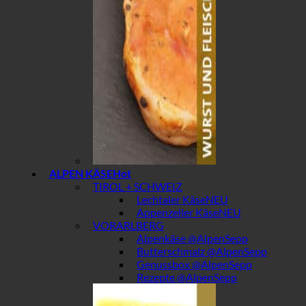
ALPEN KÄSE
TIROL + SCHWEIZ
Lechtaler Käse
Appenzeller Käse
VORARLBERG
Alpenkäse @AlpenSepp
Butterschmalz @AlpenSepp
Genussbox @AlpenSepp
Rezepte @AlpenSepp