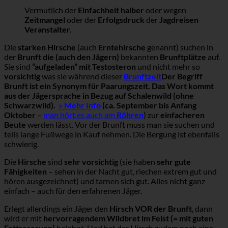
Vermutlich der
Einfachheit halber
oder wegen
Zeitmangel
oder der
Erfolgsdruck
der
Jagdreisen
Veranstalter.
Die
starken Hirsche
(auch
Erntehirsche
genannt) suchen in
der
Brunft die (auch den Jägern)
bekannten
Brunftplätze
auf.
Sie sind
“aufgeladen” mit Testosteron
und nicht mehr so
vorsichtig
was sie während dieser
Brunftzeit
Der Begriff
Brunft ist ein Synonym für Paarungszeit. Das Wort kommt
aus der Jägersprache in Bezug auf Schalenwild (ohne
Schwarzwild).
» Mehr Info
(ca. September bis Anfang
Oktober
–
man hört es auch am
Röhren
) zur
einfacheren
Beute
werden lässt. Vor der Brunft muss man sie suchen und
teils lange Fußwege in Kauf nehmen. Die Bergung ist ebenfalls
schwierig.
Die
Hirsche
sind
sehr vorsichtig
(sie haben
sehr gute
Fähigkeiten
– sehen in der Nacht gut, riechen extrem gut und
hören ausgezeichnet) und tarnen sich gut. Alles nicht ganz
einfach – auch für den erfahrenen Jäger.
Erlegt allerdings ein Jäger den
Hirsch VOR der Brunft
, dann
wird er mit
hervorragendem Wildbret im Feist (= mit guten
Fettreserven)
belohnt. Und hat der Hirsch zudem noch eine