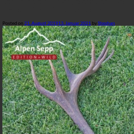
der Brunft ein Hirsch geschossen ? Das
Fleisch stinkt – ist ja nur noch Abfall !
Posted on
21. August 2019
13. Januar 2021
by
Stephan