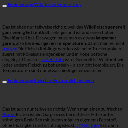
Fehlmeinung Wildfleisch Zubereitung
Die Zubereitung vom Wildbret ist kompliziert
Das ist eben nur teilweise richtig, weil das
Wildfleisch generell
ganz wenig Fett enthält,
sehr gesund ist und einen hohen
Eiweißanteil hat. Deswegen muss man es etwas
langsamer
garen,
also bei
niedrigeren Temperaturen
, damit man es nicht
trocken
Die Fleisch Rohlinge werden wie beim Trockenpökeln
zuerst mit Pökelsalz eingerieben und in Pökelbottiche
eingelegt. Danach ...
» Mehr Info
wird. Generell ist Wildbret wie
jedes andere Fleisch zu behandeln – also nicht kompliziert. Die
Temperaturen sind nur etwas niedriger einzustellen.
Fehlmeinung Fleisch in Buttermilch einlegen
Wildfleisch soll ein paar Tage Buttermilch eingelegt
werden
Das ist auch nur teilweise richtig. Wenn man einen zu frischen
Braten
Braten ist ein Garprozess bei mittlerer Hitze unter
ständigem Begießen mit (wenn möglich eigenem) Fettstoff,
ohne Flüssigkeit und nicht zugedeckt.
» Mehr Info
hat, dann