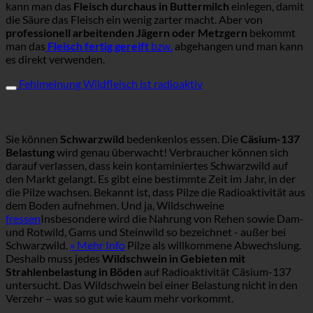
kann man das
Fleisch durchaus in Buttermilch
einlegen, damit
die Säure das Fleisch ein wenig zarter macht. Aber von
professionell arbeitenden Jägern oder Metzgern
bekommt
man das
Fleisch fertig gereift
bzw.
abgehangen und man kann
es direkt verwenden.
Fehlmeinung Wildfleisch ist radioaktiv
Wildfleisch ist radioaktiv belastet
Sie können
Schwarzwild
bedenkenlos essen. Die
Cäsium-137
Belastung
wird genau überwacht! Verbraucher können sich
darauf verlassen, dass kein kontaminiertes Schwarzwild auf
den Markt gelangt. Es gibt eine bestimmte Zeit im Jahr, in der
die Pilze wachsen. Bekannt ist, dass Pilze die Radioaktivität aus
dem Boden aufnehmen. Und ja, Wildschweine
fressen
Insbesondere wird die Nahrung von Rehen sowie Dam-
und Rotwild, Gams und Steinwild so bezeichnet - außer bei
Schwarzwild.
» Mehr Info
Pilze als willkommene Abwechslung.
Deshalb muss jedes
Wildschwein in Gebieten mit
Strahlenbelastung in Böden
auf Radioaktivität Cäsium-137
untersucht. Das Wildschwein bei einer Belastung nicht in den
Verzehr – was so gut wie kaum mehr vorkommt.