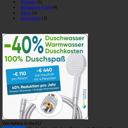
Polenta
(6)
Schweizer Käse
(4)
Extra
(6)
Gutschein
(2)
Wir liefern in die EU