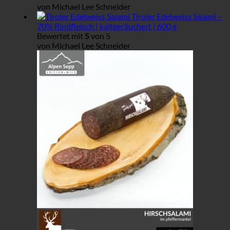
von Michael Lee Schneider
Tiroler Edelweiss Salami –
70% Rindfleisch | kaltgeräuchert | 600 g
Bewertet mit
5
von 5
von Michael Lee Schneider