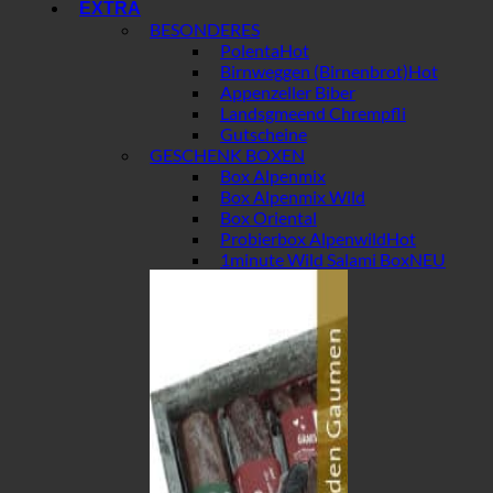
EXTRA
BESONDERES
Polenta
Birnweggen (Birnenbrot)
Appenzeller Biber
Landsgmeend Chrempfli
Gutscheine
GESCHENK BOXEN
Box Alpenmix
Box Alpenmix Wild
Box Oriental
Probierbox Alpenwild
1minute Wild Salami Box