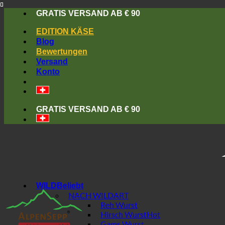
Skip
GRATIS VERSAND AB € 90
to
content
EDITION KÄSE
Blog
Bewertungen
Versand
Konto
GRATIS VERSAND AB € 90
WILD
NACH WILDART
Reh Wurst
Hirsch Wurst
Gams Wurst