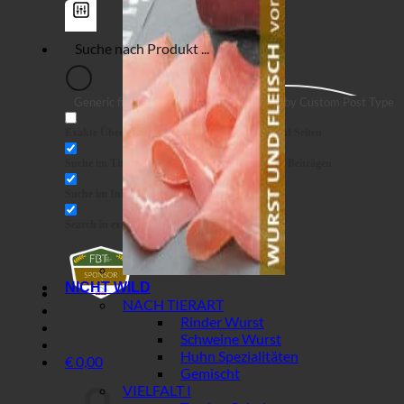
Generic filters
Filter by Custom Post Type
Exakte Übereinstimmung
Suche auf Seiten
Suche im Titel
Suche in Beiträgen
Suche im Inhalt
Search in excerpt
NICHT WILD
NACH TIERART
Rinder Wurst
Schweine Wurst
Huhn Spezialitäten
€
0,00
Gemischt
Warenkorb
VIELFALT I