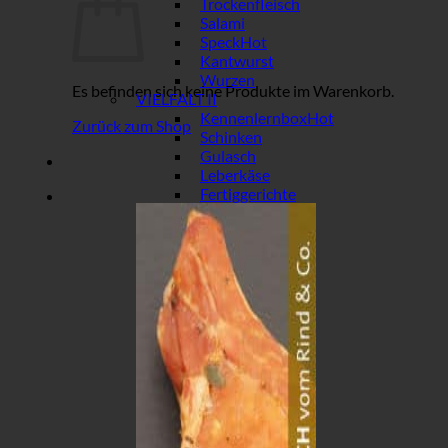
Trockenfleisch
Salami
Speck
Kantwurst
Wurzen
Es befinden sich keine Produkte im Warenkorb.
VIELFALT II
Kennenlernbox
Zurück zum Shop
Schinken
Gulasch
Leberkäse
Fertiggerichte