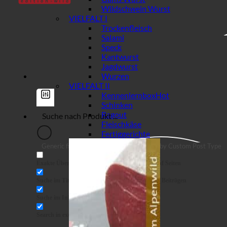
Wildschwein Wurst
VIELFALT I
Trockenfleisch
Salami
Speck
Kantwurst
Jagdwurst
Wurzen
VIELFALT II
Kennenlernbox
Schinken
Ragout
Fleischkäse
Fertiggerichte
Generic filters
Filter by Custom Post Type
Exakte Übereinstimmung
Suche auf Seiten
Suche im Titel
Suche in Beiträgen
Suche im Inhalt
Search in excerpt