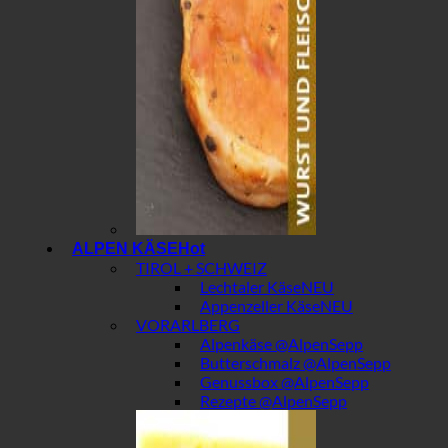
ALPEN KÄSE
TIROL + SCHWEIZ
Lechtaler Käse
Appenzeller Käse
VORARLBERG
Alpenkäse @AlpenSepp
Butterschmalz @AlpenSepp
Genussbox @AlpenSepp
Rezepte @AlpenSepp