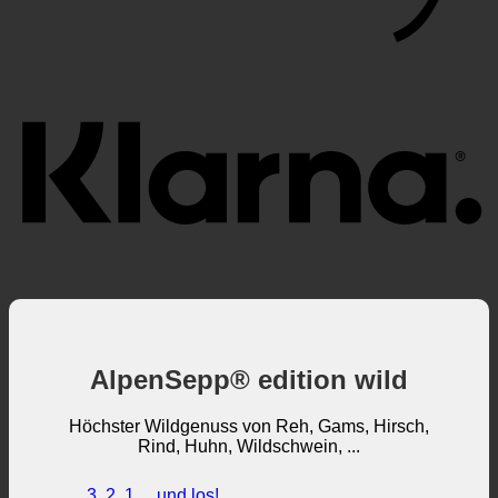
K
AlpenSepp® edition wild
Höchster Wildgenuss von Reh, Gams, Hirsch,
Rind, Huhn, Wildschwein, ...
3, 2, 1 ... und los!