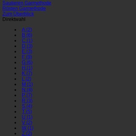
Sautieren Garmethode
Rösten Garmethode
Zum Überblick
Direktwahl
A
(2)
B
(6)
C
(1)
D
(3)
E
(3)
F
(9)
G
(6)
H
(1)
K
(7)
L
(2)
M
(1)
N
(4)
P
(7)
R
(3)
S
(4)
T
(5)
U
(1)
V
(2)
W
(1)
Z
(2)