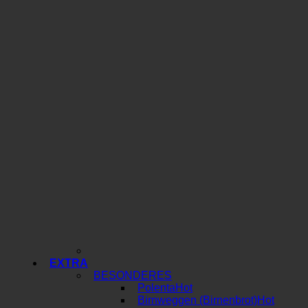
EXTRA
BESONDERES
Polenta
Birnweggen (Birnenbrot)