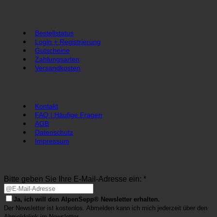
Direkt. Einfach. Schnell.
Bestellstatus
Login + Registrierung
Gutscheine
Zahlungsarten
Versandkosten
Unser Service
Kontakt
FAQ | Häufige Fragen
AGB
Datenschutz
Impressum
Anmeldung zum AlpenSepp® Newsletter
Bitte geben Sie Ihre E-Mail-Adresse ein: *
Ja, ich will den AlpenSepp® Newsletter erhalten.
Der Newsletter ist kostenlos. Abmelden kann ich mich jederzeit über den
Abmeldelink im Newsletter.