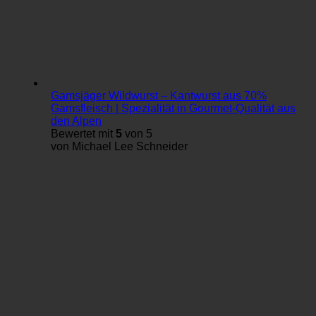
Gamsjäger Wildwurst – Kantwurst aus 70%
Gamsfleisch | Spezialität in Gourmet-Qualität aus
den Alpen
Bewertet mit
5
von 5
von Michael Lee Schneider