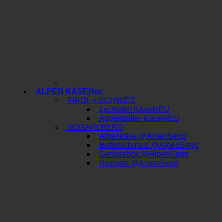
ALPEN KÄSE
TIROL + SCHWEIZ
Lechtaler Käse
Appenzeller Käse
VORARLBERG
Alpenkäse @AlpenSepp
Butterschmalz @AlpenSepp
Genussbox @AlpenSepp
Rezepte @AlpenSepp