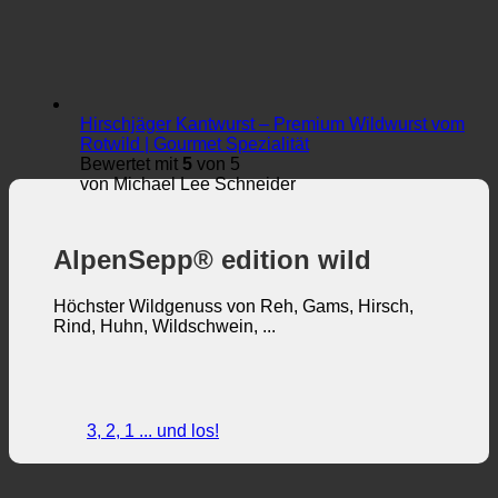
Hirschjäger Kantwurst – Premium Wildwurst vom
Rotwild | Gourmet Spezialität
Bewertet mit
5
von 5
von Michael Lee Schneider
AlpenSepp® edition wild
Höchster Wildgenuss von Reh, Gams, Hirsch,
Rind, Huhn, Wildschwein, ...
3, 2, 1 ... und los!