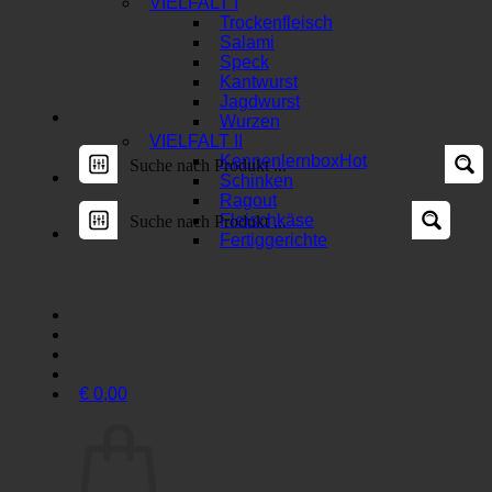
VIELFALT I
Trockenfleisch
Salami
Speck
Kantwurst
Jagdwurst
Wurzen
VIELFALT II
Kennenlernbox
Schinken
Ragout
Fleischkäse
Fertiggerichte
€
0,00
Warenkorb