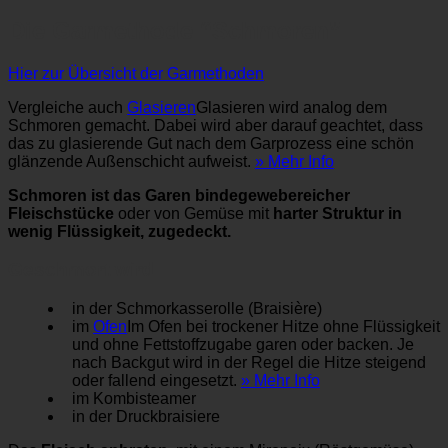
Die Garmethode “Schmoren”
Hier zur Übersicht der Garmethoden
Vergleiche auch
Glasieren
Glasieren wird analog dem
Schmoren gemacht. Dabei wird aber darauf geachtet, dass
das zu glasierende Gut nach dem Garprozess eine schön
glänzende Außenschicht aufweist.
» Mehr Info
Schmoren ist das Garen bindegewebereicher
Fleischstücke
oder von Gemüse mit
harter Struktur in
wenig Flüssigkeit, zugedeckt.
Geschmort wird
in der Schmorkasserolle (Braisière)
im
Ofen
Im Ofen bei trockener Hitze ohne Flüssigkeit
und ohne Fettstoffzugabe garen oder backen. Je
nach Backgut wird in der Regel die Hitze steigend
oder fallend eingesetzt.
» Mehr Info
im Kombisteamer
in der Druckbraisiere