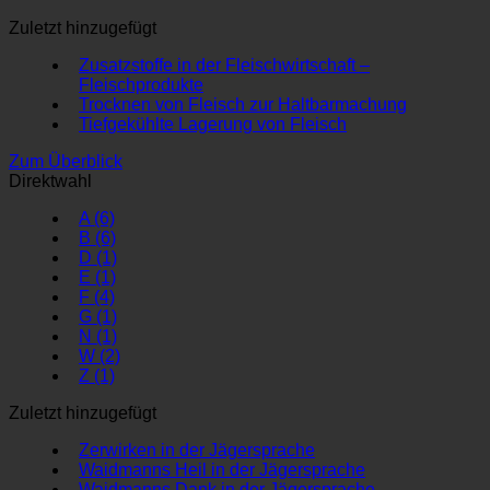
Zuletzt hinzugefügt
Zusatzstoffe in der Fleischwirtschaft –
Fleischprodukte
Trocknen von Fleisch zur Haltbarmachung
Tiefgekühlte Lagerung von Fleisch
Zum Überblick
Direktwahl
A
(6)
B
(6)
D
(1)
E
(1)
F
(4)
G
(1)
N
(1)
W
(2)
Z
(1)
Zuletzt hinzugefügt
Zerwirken in der Jägersprache
Waidmanns Heil in der Jägersprache
Waidmanns Dank in der Jägersprache