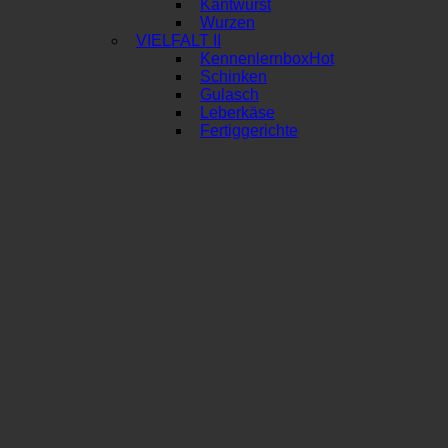
Kantwurst
Wurzen
VIELFALT II
Kennenlernbox
Schinken
Gulasch
Leberkäse
Fertiggerichte