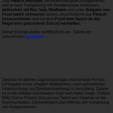
Das
Fleisch anbraten,
mit einem Mirepoix (Röstgemüse)
und je nach Farbgebung mit Tomatenpüree andünsten,
ablöschen mit Rot- bzw. Weißwein
und unter
Beigabe von
Fond weich schmoren
lassen. Anschließend das
Fleisch
herausnehmen
und mit dem
Fond eine Sauce (in der
Regel eine gebundene Sauce) herstellen.
Dieser Eintrag wurde veröffentlicht am . Setzte ein
Lesezeichen
permalink
.
Stephan
Stephan ist aktives Jagdschutzorgan und kundige Person
(=Freigabe eines erlegten Wildstückes, nach persönlicher
Untersuchung, zur Direktvermarktung) in Vorarlberg. Zudem
ist er der Initiator und kreative Kopf vom Alpen Sepp - Edition
Wild Online Projekt. Das grosse Talent von Stephan ist die
Kommunikation, Zielstrebigkeit und Hilfe bei der Umsetzung
von Kooperationen.