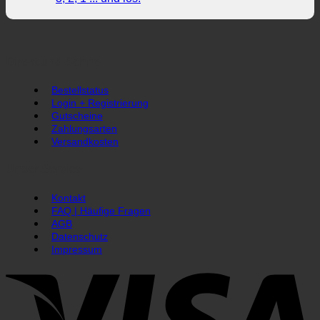
Direkt und Schnell
Bestellstatus
Login + Registrierung
Gutscheine
Zahlungsarten
Versandkosten
Unser Service
Kontakt
FAQ | Häufige Fragen
AGB
Datenschutz
Impressum
V