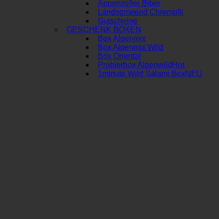
Appenzeller Biber
Landsgmeend Chrempfli
Gutscheine
GESCHENK BOXEN
Box Alpenmix
Box Alpenmix Wild
Box Oriental
Probierbox Alpenwild
1minute Wild Salami Box