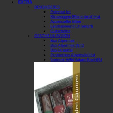
EXTRA
BESONDERES
Polenta
Birnweggen (Birnenbrot)
Appenzeller Biber
Landsgmeend Chrempfli
Gutscheine
GESCHENK BOXEN
Box Alpenmix
Box Alpenmix Wild
Box Oriental
Probierbox Alpenwild
1minute Wild Salami Box