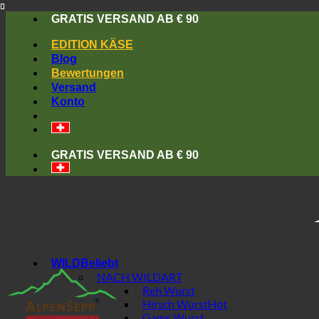
Skip
GRATIS VERSAND AB € 90
to
content
EDITION KÄSE
Blog
Bewertungen
Versand
Konto
GRATIS VERSAND AB € 90
WILD
NACH WILDART
Reh Wurst
Hirsch Wurst
Gams Wurst