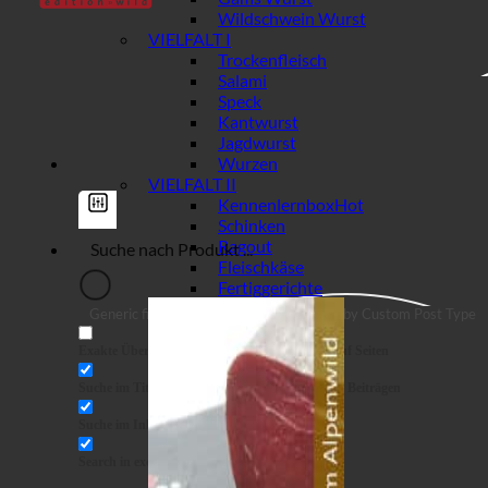
Wildschwein Wurst
VIELFALT I
Trockenfleisch
Salami
Speck
Kantwurst
Jagdwurst
Wurzen
VIELFALT II
Kennenlernbox
Schinken
Ragout
Fleischkäse
Fertiggerichte
Generic filters
Filter by Custom Post Type
Exakte Übereinstimmung
Suche auf Seiten
Suche im Titel
Suche in Beiträgen
Suche im Inhalt
Search in excerpt