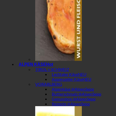
ALPEN KÄSE
TIROL + SCHWEIZ
Lechtaler Käse
Appenzeller Käse
VORARLBERG
Alpenkäse @AlpenSepp
Butterschmalz @AlpenSepp
Genussbox @AlpenSepp
Rezepte @AlpenSepp