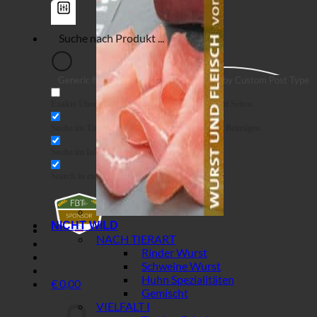
Generic filters
Filter by Custom Post Type
Exakte Übereinstimmung
Suche auf Seiten
Suche im Titel
Suche in Beiträgen
Suche im Inhalt
Search in excerpt
NICHT WILD
NACH TIERART
Rinder Wurst
Schweine Wurst
Huhn Spezialitäten
€
0,00
Gemischt
Warenkorb
VIELFALT I