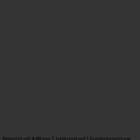
Bester Saftschinken – nach
Schweizer Rezept und
Qualität gefertigt – haltbare
Konserve von AlpenSepp®
edition wild
Bewertet mit
4.00
von 5, basierend auf
1
Kundenbewertung