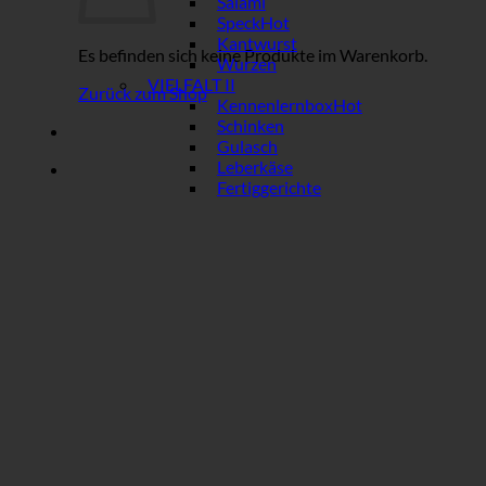
Salami
Speck
Kantwurst
Es befinden sich keine Produkte im Warenkorb.
Wurzen
VIELFALT II
Zurück zum Shop
Kennenlernbox
Schinken
Gulasch
Leberkäse
Fertiggerichte