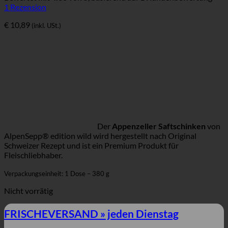
1
Rezension
€
10,89
(inkl. USt.)
Der
Appenzeller Saftschinken
von
AlpenSepp® edition wild wird hergestellt nach Original
Schweizer Rezept und ist ein Premium Produkt für
Fleischliebhaber.
Verpackungseinheit: 1 Dose – 380 g
Nicht vorrätig
FRISCHEVERSAND » jeden Dienstag