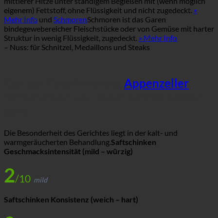
mittlerer Hitze unter ständigem Begießen mit (wenn möglich
eigenem) Fettstoff, ohne Flüssigkeit und nicht zugedeckt.
»
Mehr Info
und
Schmoren
Schmoren ist das Garen
bindegewebereicher Fleischstücke oder von Gemüse mit harter
Struktur in wenig Flüssigkeit, zugedeckt.
» Mehr Info
– Nuss: für Schnitzel, Medaillons und Steaks
Genuss Klassifizierung
Appenzeller
Saftschinken von AlpenSepp® edition
wild
Die Besonderheit des Gerichtes liegt in der kalt- und
warmgeräucherten Behandlung.
Saftschinken
Geschmacksintensität (mild – würzig)
2
/10
mild
Saftschinken Konsistenz (weich – hart)