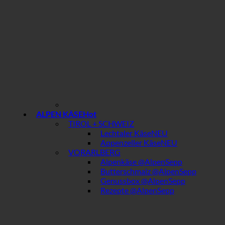
ALPEN KÄSE
TIROL + SCHWEIZ
Lechtaler Käse
Appenzeller Käse
VORARLBERG
Alpenkäse @AlpenSepp
Butterschmalz @AlpenSepp
Genussbox @AlpenSepp
Rezepte @AlpenSepp