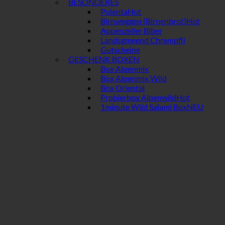
BESONDERES
Polenta
Birnweggen (Birnenbrot)
Appenzeller Biber
Landsgmeend Chrempfli
Gutscheine
GESCHENK BOXEN
Box Alpenmix
Box Alpenmix Wild
Box Oriental
Probierbox Alpenwild
1minute Wild Salami Box