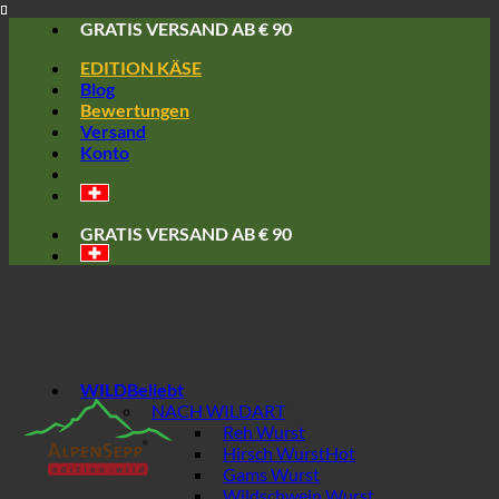
Skip
GRATIS VERSAND AB € 90
to
EDITION KÄSE
content
Blog
Bewertungen
Versand
Konto
GRATIS VERSAND AB € 90
WILD
NACH WILDART
Reh Wurst
Hirsch Wurst
Gams Wurst
Wildschwein Wurst