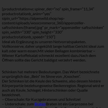
[productrotationvc spiner_det=”no” spin_frame=”11,34″
productrotationb_anim=”yes”
sipin_url=”https://alpenwild.shop/wp-
content/uploads/woocommerce_360/appenzeller-
saftschinken/{frame}.jpg” pr_mark=”appenzeller-saftschinken”
spin_width=”330″ spin_height=”330″
productrotationb_speed=”150″]
Ideal als Ergänzung zu unseren Notvorratspaketen.
Vollkonserve, daher ungekühlt lange haltbar.Gericht ideal zum
kalt oder warm essen.Mit vielen Beilagen kombinierbar –
Wiener Kartoffelsalat schmeckt exzellent dazu.Nach dem
Öffnen sollte das Gericht baldigst verzehrt werden.
Schinken hat mehrere Bedeutungen. Das Wort bezeichnete
ursprünglich das „Bein“ im Sinne von „Knochen“.
Der Schinken ist die Keule des Schweins, also dessen hintere
Körperpartie beziehungsweise Beckenregion. Regional wird er
auch als Keule, Schlegel, Hinterschinken oder Qualle
bezeichnet.
– Oberschale: für Kurzgebratenes und Schnitzel
– Unterschale: zum
Braten
Braten ist ein Garprozess bei