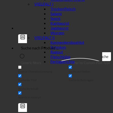
VIELFALT I
Trockenfleisch
Salami
Speck
Kantwurst
Jagdwurst
Wurzen
VIELFALT II
Kennenlernbox
Schinken
Ragout
Fleischkäse
Suche
Fertiggerichte
Generic filters
Filter by Custom Post Type
Exakte Übereinstimmung
Suche auf Seiten
Suche im Titel
Suche in Beiträgen
Suche im Inhalt
Search in excerpt