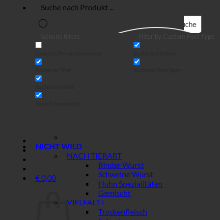
Suche
Generic filters
Filter by Custom Post Type
Exakte Übereinstimmung
Suche auf Seiten
Suche im Titel
Suche in Beiträgen
Suche im Inhalt
Search in excerpt
NICHT WILD
NACH TIERART
Rinder Wurst
Schweine Wurst
€
0,00
Huhn Spezialitäten
Warenkorb
Gemischt
VIELFALT I
Trockenfleisch