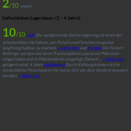
2
/10
weich
Saftschinken Lagerdauer (1 – 4 Jahre)
10
/10
kühl
Die sachgerechte Gefrierlagerung ist eines der
schonendsten Verfahren, um Fleisch und Fleischerzeugnisse
langfristig haltbar zu machen.
» Mehr Info
und
trocken
Die Fleisch
Rohlinge werden wie beim Trockenpökeln zuerst mit Pökelsalz
eingerieben und in Pökelbottiche eingelegt. Danach ...
» Mehr Info
gelagert mind. 4 Jahre
Haltbarkeit
Durch Kühlung können leicht
verderbliche Fleischwaren für kurze Zeit vor dem Verderb bewahrt
werden.
» Mehr Info