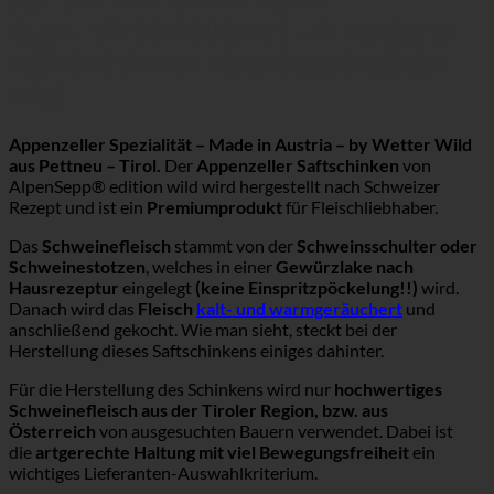
QUALITÄTSSTANDARD – in haltbarer
KONSERVE von AlpenSepp® edition
wild
Appenzeller Spezialität – Made in Austria – by Wetter Wild
aus Pettneu – Tirol.
Der
Appenzeller Saftschinken
von
AlpenSepp® edition wild wird hergestellt nach Schweizer
Rezept und ist ein
Premiumprodukt
für Fleischliebhaber.
Das
Schweinefleisch
stammt von der
Schweinsschulter oder
Schweinestotzen
, welches in einer
Gewürzlake nach
Hausrezeptur
eingelegt
(keine Einspritzpöckelung!!)
wird.
Danach wird das
Fleisch
kalt- und warmgeräuchert
und
anschließend gekocht. Wie man sieht, steckt bei der
Herstellung dieses Saftschinkens einiges dahinter.
Für die Herstellung des Schinkens wird nur
hochwertiges
Schweinefleisch aus der Tiroler Region, bzw. aus
Österreich
von ausgesuchten Bauern verwendet. Dabei ist
die
artgerechte Haltung mit viel Bewegungsfreiheit
ein
wichtiges Lieferanten-Auswahlkriterium.